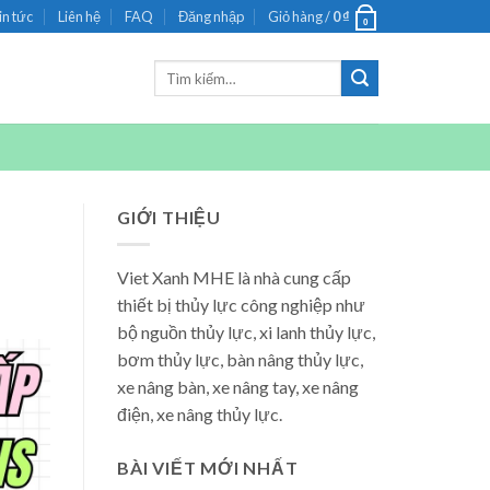
in tức
Liên hệ
FAQ
Đăng nhập
Giỏ hàng /
0
₫
0
Tìm
kiếm:
GIỚI THIỆU
Viet Xanh MHE là nhà cung cấp
thiết bị thủy lực công nghiệp như
bộ nguồn thủy lực, xi lanh thủy lực,
bơm thủy lực, bàn nâng thủy lực,
xe nâng bàn, xe nâng tay, xe nâng
điện, xe nâng thủy lực.
BÀI VIẾT MỚI NHẤT