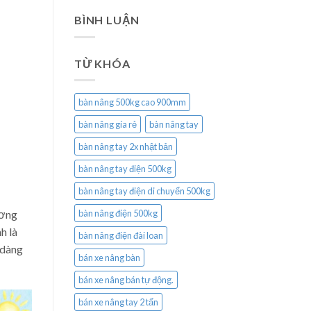
BÌNH LUẬN
TỪ KHÓA
bàn nâng 500kg cao 900mm
bàn nâng gía rẻ
bàn nâng tay
bàn nâng tay 2x nhật bản
bàn nâng tay điện 500kg
bàn nâng tay điện di chuyển 500kg
ương
bàn nâng điện 500kg
h là
bàn nâng điện đài loan
 dàng
bán xe nâng bàn
bán xe nâng bán tự động.
bán xe nâng tay 2 tấn