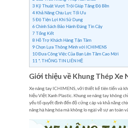
3
Kỹ Thuật Vượt Trội Giúp Tăng Độ Bền
4
Khả Năng Chịu Lực Tối Ưu
5
Độ Tiện Lợi Khi Sử Dụng
6
Chính Sách Bảo Hành Đáng Tin Cậy
7
Tổng Kết
8
Hỗ Trợ Khách Hàng Tận Tâm
9
Chọn Lựa Thông Minh với ICHIMENS
10
Đưa Công Việc Của Bạn Lên Tầm Cao Mới
11
*. THÔNG TIN LIÊN HỆ
Giới thiệu về Khung Thép Xe
Xe nâng tay ICHIMENS, với thiết kế tiên tiến và k
hiệu Việt Xanh Plastic. Khung xe nâng tay không ch
yếu tố quyết định đến độ cứng cáp và khả năng chị
nâng hạ hàng hóa mà không lo ngại về sự an toàn và