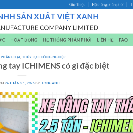
Giới thiệu
Hệ thống phân phối
T
NHH SẢN XUẤT VIỆT XANH
ANUFACTURE COMPANY LIMITED
ỨC
HOẠT ĐỘNG
HỆ THỐNG PHÂN PHỐI
LIÊN HỆ
FAQ
 PHÂN LOẠI
,
THỦY LỰC CÔNG NGHIỆP
g tay ICHIMENS có gì đặc biệt
 ON
24 THÁNG 1, 2026
BY
HONGANH