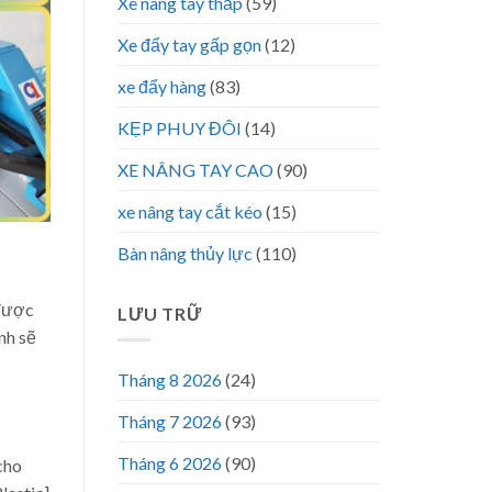
Xe nâng tay thấp
(59)
Xe đẩy tay gấp gọn
(12)
xe đẩy hàng
(83)
KẸP PHUY ĐÔI
(14)
XE NÂNG TAY CAO
(90)
xe nâng tay cắt kéo
(15)
Bàn nâng thủy lực
(110)
 được
LƯU TRỮ
nh sẽ
Tháng 8 2026
(24)
Tháng 7 2026
(93)
Tháng 6 2026
(90)
cho