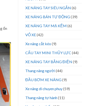
XE NÂNG TAY SIÊU NGẮN
(6)
XE NÂNG BÁN TỰ ĐỘNG
(39)
XE NÂNG TAY MẠ KẼM
(6)
ng ổn
VỎ XE
(42)
Xe nâng cắt kéo
(9)
CẨU TAY MINI THỦY LỰC
(44)
XE NÂNG TAY BẰNG ĐIỆN
(9)
Thang nâng người
(44)
ĐẦU BƠM XE NÂNG
(9)
Xe nâng di chuyen phuy
(59)
Thang nâng tự hành
(11)