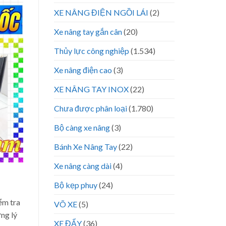
XE NÂNG ĐIỆN NGỒI LÁI
(2)
Xe nâng tay gắn cân
(20)
Thủy lực công nghiệp
(1.534)
Xe nâng điện cao
(3)
XE NÂNG TAY INOX
(22)
Chưa được phân loại
(1.780)
Bộ càng xe nâng
(3)
Bánh Xe Nâng Tay
(22)
Xe nâng càng dài
(4)
Bộ kẹp phuy
(24)
ểm tra
VÕ XE
(5)
ng lý
XE ĐẨY
(36)