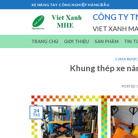
Skip
XE NÂNG TAY CÔNG NGHIỆP HÀNG ĐẦU
to
CÔNG TY T
content
VIET XANH M
TRANG CHỦ
GIỚI THIỆU
SẢN PHẨM
TIN T
CHƯA ĐƯỢC
Khung thép xe nân
POSTED
24
Th1