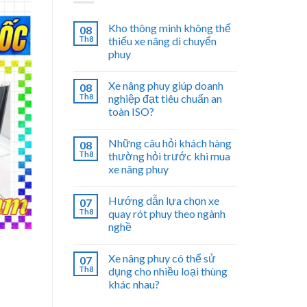
Kho thông minh không thể
08
Th8
thiếu xe nâng di chuyển
phuy
Xe nâng phuy giúp doanh
08
Th8
nghiệp đạt tiêu chuẩn an
toàn ISO?
Những câu hỏi khách hàng
08
Th8
thường hỏi trước khi mua
xe nâng phuy
Hướng dẫn lựa chọn xe
07
Th8
quay rót phuy theo ngành
nghề
Xe nâng phuy có thể sử
07
Th8
dụng cho nhiều loại thùng
khác nhau?