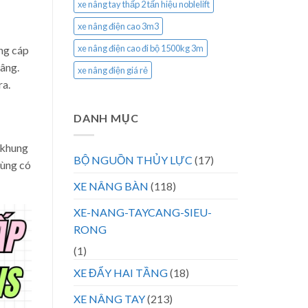
xe nâng tay thấp 2 tấn hiệu noblelift
xe nâng điện cao 3m3
xe nâng điện cao đi bộ 1500kg 3m
ng cáp
nâng.
xe nâng điện giá rẻ
ra.
DANH MỤC
 khung
BỘ NGUỒN THỦY LỰC
(17)
dùng có
XE NÂNG BÀN
(118)
XE-NANG-TAYCANG-SIEU-
RONG
(1)
XE ĐẨY HAI TẦNG
(18)
XE NÂNG TAY
(213)