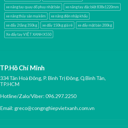
xe nâng tay quay đổ phuy nhật bản
xe nâng tay đặc biệt 838x1220mm
xe nâng thủy sản mạ kẽm
xe nâng điện nhập khấu
xe đẩy 2 tầng 350kg
xe đẩy 150kg giá rẻ
xe đẩy mặt bàn 200kg
Xe đẩy tay VIỆT XANH X550
TP.Hồ Chí Minh
334 Tân Hoà Đông, P. Bình Trị Đông, Q.Bình Tân,
TP.HCM
Hotline/Zalo/Viber:
096.297.2250
Email:
greco@congnghiepvietxanh.com.vn