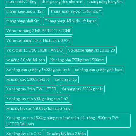
mua xe đẩy 2 tầng
thang nang sieu nho mini
thang nâng hàng 9m
thang nâng người 12m
Thang nâng người di động SJY
thang nâng nhật 9m
Thang nâng đôi Nichi-lift Japan
Vỏ hơi xe nâng 21x8-9 BRIDGESTONE
Vỏ hơi xe nâng Tokai Thái Lan 9.00-20
Vỏ xúc lật 15.5/80-18 BKT ẤN ĐỘ
Vỏ đặc xe nâng Pio 10.00-20
xe nâng 3.0 tấn đài loan
Xe nâng bàn 750kg cao 1500mm
Xe nâng bán tự động 1500 kg cao 1m6
xe nâng bán tự động đài loan
xe nâng cao 1000kg giá rẻ
xe nâng chéo
Xe nâng tay 2 tấn TW-LIFTER
Xe nâng tay 2500kg nhật
Xe nâng tay cao 500kg nâng cao 1m2
xe nâng tay cao 1500kg chân siêu rộng
Xe nâng tay cao 1500kg nâng cao 1m6 chân siêu rộng 1500mm TW-
LIFTER Đài Loan
Xe nâng tay cao OPK
Xe nâng tay inox 2.5 tấn