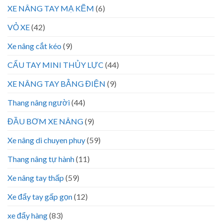
XE NÂNG TAY MẠ KẼM
(6)
VỎ XE
(42)
Xe nâng cắt kéo
(9)
CẨU TAY MINI THỦY LỰC
(44)
XE NÂNG TAY BẰNG ĐIỆN
(9)
Thang nâng người
(44)
ĐẦU BƠM XE NÂNG
(9)
Xe nâng di chuyen phuy
(59)
Thang nâng tự hành
(11)
Xe nâng tay thấp
(59)
Xe đẩy tay gấp gọn
(12)
xe đẩy hàng
(83)