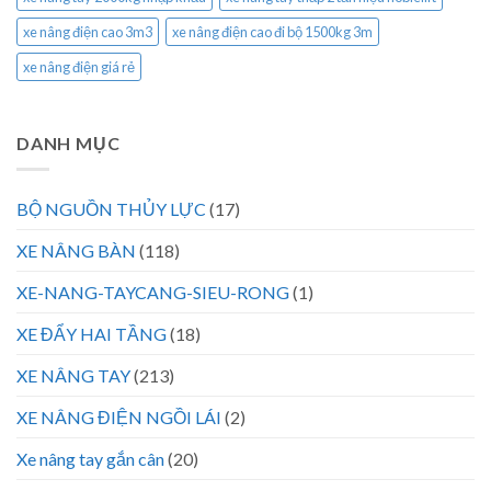
xe nâng điện cao 3m3
xe nâng điện cao đi bộ 1500kg 3m
xe nâng điện giá rẻ
DANH MỤC
BỘ NGUỒN THỦY LỰC
(17)
XE NÂNG BÀN
(118)
XE-NANG-TAYCANG-SIEU-RONG
(1)
XE ĐẨY HAI TẦNG
(18)
XE NÂNG TAY
(213)
XE NÂNG ĐIỆN NGỒI LÁI
(2)
Xe nâng tay gắn cân
(20)