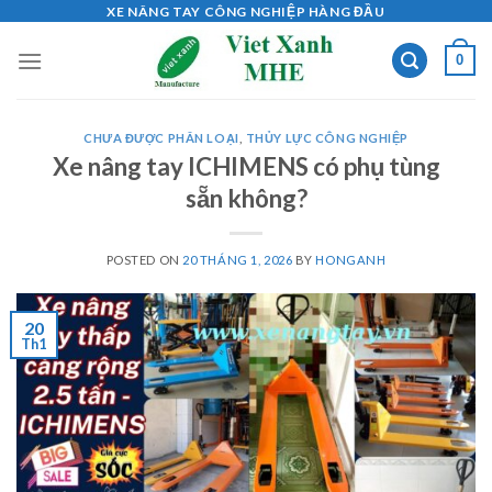
Skip
XE NÂNG TAY CÔNG NGHIỆP HÀNG ĐẦU
to
0
content
CHƯA ĐƯỢC PHÂN LOẠI
,
THỦY LỰC CÔNG NGHIỆP
Xe nâng tay ICHIMENS có phụ tùng
sẵn không?
POSTED ON
20 THÁNG 1, 2026
BY
HONGANH
20
Th1