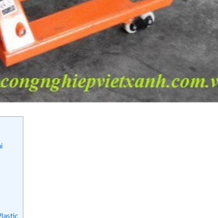
i
lastic