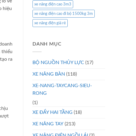
 lo về
xe nâng điện cao 3m3
o hiệu
xe nâng điện cao đi bộ 1500kg 3m
xe nâng điện giá rẻ
 doanh
DANH MỤC
 thiểu
tạo ra
BỘ NGUỒN THỦY LỰC
(17)
XE NÂNG BÀN
(118)
XE-NANG-TAYCANG-SIEU-
RONG
(1)
chịu
XE ĐẨY HAI TẦNG
(18)
 mượt
XE NÂNG TAY
(213)
XE NÂNG ĐIỆN NGỒI LÁI
(2)