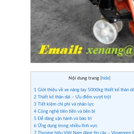
Nội dung trang
[
hide
]
1
Giới thiệu về xe nâng tay 5000kg thiết kế thân dà
2
Thiết kế thân dài – Ưu điểm vượt trội
3
Tiết kiệm chi phí và nhân lực
4
Công nghệ tiên tiến và bền bỉ
5
Dễ dàng vận hành và bảo trì
6
Ứng dụng trong nhiều lĩnh vực
7
Thương hiệu Việt Nam đáng tin cậy – Vinagreen P