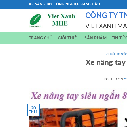
Skip
XE NÂNG TAY CÔNG NGHIỆP HÀNG ĐẦU
to
CÔNG TY T
content
VIET XANH M
TRANG CHỦ
GIỚI THIỆU
SẢN PHẨM
TIN TỨ
CHƯA ĐƯỢC
Xe nâng tay
POSTED ON
2
20
Th11