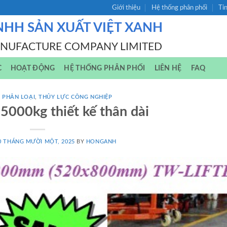
Giới thiệu
Hệ thống phân phối
Ti
NHH SẢN XUẤT VIỆT XANH
ANUFACTURE COMPANY LIMITED
C
HOẠT ĐỘNG
HỆ THỐNG PHÂN PHỐI
LIÊN HỆ
FAQ
 PHÂN LOẠI
,
THỦY LỰC CÔNG NGHIỆP
 5000kg thiết kế thân dài
0 THÁNG MƯỜI MỘT, 2025
BY
HONGANH