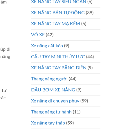
XE NÂNG TAY SIÊU NGẮN
(6)
khám
XE NÂNG BÁN TỰ ĐỘNG
(39)
XE NÂNG TAY MẠ KẼM
(6)
VỎ XE
(42)
Xe nâng cắt kéo
(9)
úp di
 nâng
CẨU TAY MINI THỦY LỰC
(44)
XE NÂNG TAY BẰNG ĐIỆN
(9)
Thang nâng người
(44)
ĐẦU BƠM XE NÂNG
(9)
u tư
các
Xe nâng di chuyen phuy
(59)
Thang nâng tự hành
(11)
Xe nâng tay thấp
(59)