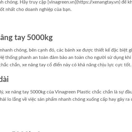
h chóng. Hãy truy cập [vinagreen.vn](https://xenangtay.vn) để 
tốt nhất cho doanh nghiệp của bạn.
 nâng tay 5000kg
anh chóng, bên cạnh đó, các bánh xe được thiết kế đặc biệt gi
Hệ thống phanh an toàn đảm bảo an toàn cho người sử dụng khi
ắc chắn, xe nâng tay cổ điển này có khả năng chịu lực cực tốt.
dài
 lý, xe nâng tay 5000kg của Vinagreen Plastic chắc chắn là sự đầ
ải lo lắng về việc sản phẩm nhanh chóng xuống cấp hay gây ra 