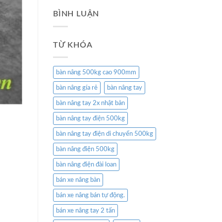
BÌNH LUẬN
TỪ KHÓA
bàn nâng 500kg cao 900mm
bàn nâng gía rẻ
bàn nâng tay
bàn nâng tay 2x nhật bản
bàn nâng tay điện 500kg
bàn nâng tay điện di chuyển 500kg
bàn nâng điện 500kg
bàn nâng điện đài loan
bán xe nâng bàn
bán xe nâng bán tự động.
bán xe nâng tay 2 tấn