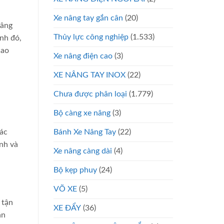
Xe nâng tay gắn cân
(20)
nâng
Thủy lực công nghiệp
(1.533)
nh đó,
cao
Xe nâng điện cao
(3)
XE NÂNG TAY INOX
(22)
Chưa được phân loại
(1.779)
Bộ càng xe nâng
(3)
Bánh Xe Nâng Tay
(22)
hác
nh và
Xe nâng càng dài
(4)
Bộ kẹp phuy
(24)
VÕ XE
(5)
 tận
XE ĐẨY
(36)
ận