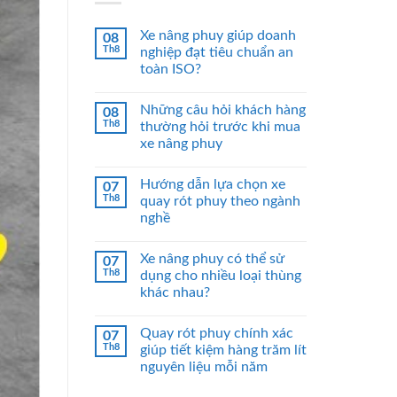
Xe nâng phuy giúp doanh
08
Th8
nghiệp đạt tiêu chuẩn an
toàn ISO?
Những câu hỏi khách hàng
08
Th8
thường hỏi trước khi mua
xe nâng phuy
Hướng dẫn lựa chọn xe
07
Th8
quay rót phuy theo ngành
nghề
Xe nâng phuy có thể sử
07
Th8
dụng cho nhiều loại thùng
khác nhau?
Quay rót phuy chính xác
07
Th8
giúp tiết kiệm hàng trăm lít
nguyên liệu mỗi năm