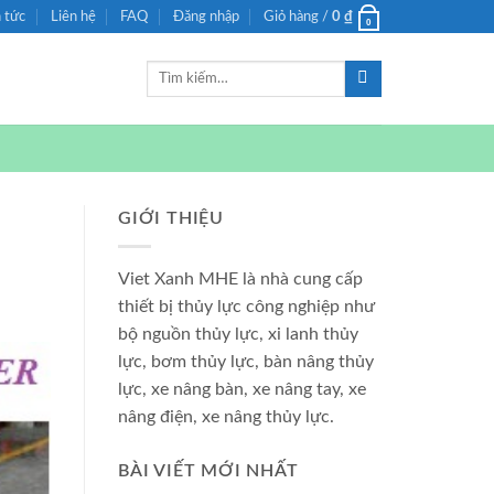
n tức
Liên hệ
FAQ
Đăng nhập
Giỏ hàng /
0
₫
0
Tìm
kiếm:
GIỚI THIỆU
Viet Xanh MHE là nhà cung cấp
thiết bị thủy lực công nghiệp như
bộ nguồn thủy lực, xi lanh thủy
lực, bơm thủy lực, bàn nâng thủy
lực, xe nâng bàn, xe nâng tay, xe
nâng điện, xe nâng thủy lực.
BÀI VIẾT MỚI NHẤT