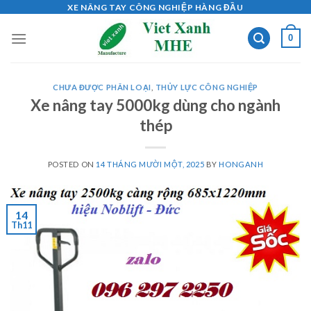
Skip
XE NÂNG TAY CÔNG NGHIỆP HÀNG ĐẦU
to
0
content
CHƯA ĐƯỢC PHÂN LOẠI
,
THỦY LỰC CÔNG NGHIỆP
Xe nâng tay 5000kg dùng cho ngành
thép
POSTED ON
14 THÁNG MƯỜI MỘT, 2025
BY
HONGANH
14
Th11