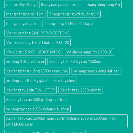
mua xe đẩy 2 tầng
thang nang sieu nho mini
thang nâng hàng 9m
thang nâng người 12m
Thang nâng người di động SJY
thang nâng nhật 9m
Thang nâng đôi Nichi-lift Japan
Vỏ hơi xe nâng 21x8-9 BRIDGESTONE
Vỏ hơi xe nâng Tokai Thái Lan 9.00-20
Vỏ xúc lật 15.5/80-18 BKT ẤN ĐỘ
Vỏ đặc xe nâng Pio 10.00-20
xe nâng 3.0 tấn đài loan
Xe nâng bàn 750kg cao 1500mm
Xe nâng bán tự động 1500 kg cao 1m6
xe nâng bán tự động đài loan
xe nâng cao 1000kg giá rẻ
xe nâng chéo
Xe nâng tay 2 tấn TW-LIFTER
Xe nâng tay 2500kg nhật
Xe nâng tay cao 500kg nâng cao 1m2
xe nâng tay cao 1500kg chân siêu rộng
Xe nâng tay cao 1500kg nâng cao 1m6 chân siêu rộng 1500mm TW-
LIFTER Đài Loan