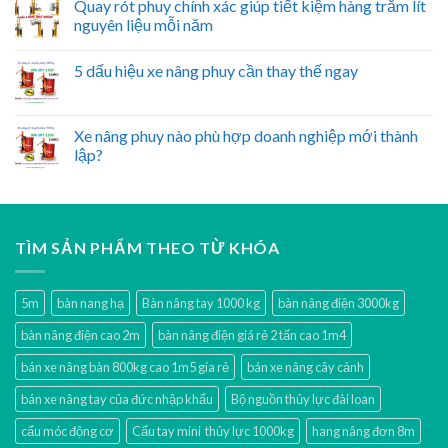
Quay rót phuy chính xác giúp tiết kiệm hàng trăm lít
nguyên liệu mỗi năm
5 dấu hiệu xe nâng phuy cần thay thế ngay
Xe nâng phuy nào phù hợp doanh nghiệp mới thành
lập?
TÌM SẢN PHẨM THEO TỪ KHÓA
5m
bàn nang hạ
Bàn nâng tay 1000 kg
bàn nâng điện 3000kg
bàn nâng điện cao 2m
bàn nâng điện giá rẻ 2 tấn cao 1m4
bán xe nâng bàn 800kg cao 1m5 gía rẻ
bán xe nâng cây cảnh
bán xe nâng tay của đức nhập khẩu
Bộ nguồn thủy lực đài loan
cẩu móc động cơ
Cẩu tay mini thủy lực 1000kg
hang nâng đơn 8m