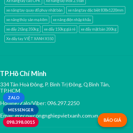
Xe nâng tay cao OPK
Xe nâng tay inox 2.5 tấn
xe nâng tay quay đổ phuy nhật bản
xe nâng tay đặc biệt 838x1220mm
xe nâng thủy sản mạ kẽm
xe nâng điện nhập khấu
xe đẩy 2 tầng 350kg
xe đẩy 150kg giá rẻ
xe đẩy mặt bàn 200kg
Xe đẩy tay VIỆT XANH X550
TP.Hồ Chí Minh
334 Tân Hoà Đông, P. Bình Trị Đông, Q.Bình Tân,
TP.HCM
ZALO
Hotline/Zalo/Viber:
096.297.2250
MESSENGER
Email:
greco@congnghiepvietxanh.com.vn
BÁO GIÁ
098.398.0015