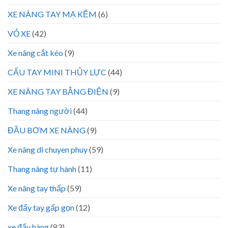
XE NÂNG TAY MẠ KẼM
(6)
VỎ XE
(42)
Xe nâng cắt kéo
(9)
CẨU TAY MINI THỦY LỰC
(44)
XE NÂNG TAY BẰNG ĐIỆN
(9)
Thang nâng người
(44)
ĐẦU BƠM XE NÂNG
(9)
Xe nâng di chuyen phuy
(59)
Thang nâng tự hành
(11)
Xe nâng tay thấp
(59)
Xe đẩy tay gấp gọn
(12)
xe đẩy hàng
(83)