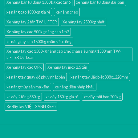
Xe nâng bán tự động 1500 kg cao 1m6
xe nâng bán tự động đài loan
xe nâng cao 1000kg giá rẻ
xe nâng chéo
Xe nâng tay 2 tấn TW-LIFTER
Xe nâng tay 2500kg nhật
Xe nâng tay cao 500kg nâng cao 1m2
xe nâng tay cao 1500kg chân siêu rộng
Xe nâng tay cao 1500kg nâng cao 1m6 chân siêu rộng 1500mm TW-
LIFTER Đài Loan
Xe nâng tay cao OPK
Xe nâng tay inox 2.5 tấn
xe nâng tay quay đổ phuy nhật bản
xe nâng tay đặc biệt 838x1220mm
xe nâng thủy sản mạ kẽm
xe nâng điện nhập khấu
xe đẩy 2 tầng 350kg
xe đẩy 150kg giá rẻ
xe đẩy mặt bàn 200kg
Xe đẩy tay VIỆT XANH X550