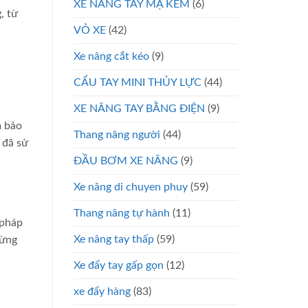
XE NÂNG TAY MẠ KẼM
(6)
, từ
VỎ XE
(42)
Xe nâng cắt kéo
(9)
CẨU TAY MINI THỦY LỰC
(44)
XE NÂNG TAY BẰNG ĐIỆN
(9)
m bảo
Thang nâng người
(44)
 đã sử
ĐẦU BƠM XE NÂNG
(9)
Xe nâng di chuyen phuy
(59)
Thang nâng tự hành
(11)
 pháp
Xe nâng tay thấp
(59)
Đừng
Xe đẩy tay gấp gọn
(12)
xe đẩy hàng
(83)