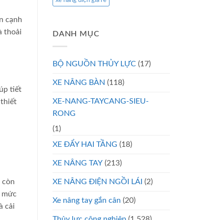
xe nâng điện giá rẻ
ên cạnh
à thoải
DANH MỤC
BỘ NGUỒN THỦY LỰC
(17)
XE NÂNG BÀN
(118)
úp tiết
XE-NANG-TAYCANG-SIEU-
thiết
RONG
(1)
XE ĐẨY HAI TẦNG
(18)
XE NÂNG TAY
(213)
à còn
XE NÂNG ĐIỆN NGỒI LÁI
(2)
i mức
Xe nâng tay gắn cân
(20)
à cải
Thủy lực công nghiệp
(1.528)