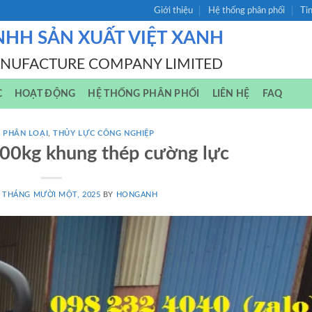
Giới thiệu
Hệ thống phân phối
Ti
NHH SẢN XUẤT VIỆT XANH
ANUFACTURE COMPANY LIMITED
C
HOẠT ĐỘNG
HỆ THỐNG PHÂN PHỐI
LIÊN HỆ
FAQ
 PHÂN LOẠI
,
THỦY LỰC CÔNG NGHIỆP
500kg khung thép cường lực
 THÁNG MƯỜI MỘT, 2025
BY
HONGANH