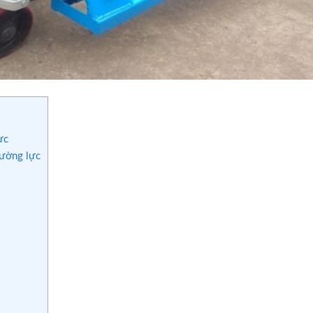
ực
cường lực