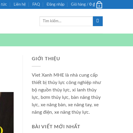
n tức
Liên hệ
FAQ
Đăng nhập
Giỏ hàng /
0
₫
0
Tìm
kiếm:
GIỚI THIỆU
Viet Xanh MHE là nhà cung cấp
thiết bị thủy lực công nghiệp như
bộ nguồn thủy lực, xi lanh thủy
lực, bơm thủy lực, bàn nâng thủy
lực, xe nâng bàn, xe nâng tay, xe
nâng điện, xe nâng thủy lực.
BÀI VIẾT MỚI NHẤT