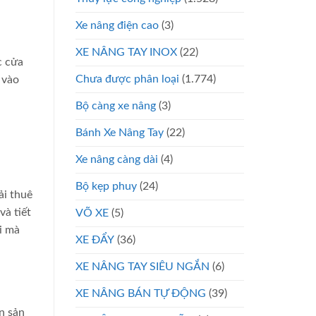
Xe nâng điện cao
(3)
XE NÂNG TAY INOX
(22)
c cửa
Chưa được phân loại
(1.774)
 vào
Bộ càng xe nâng
(3)
Bánh Xe Nâng Tay
(22)
Xe nâng càng dài
(4)
Bộ kẹp phuy
(24)
ải thuê
và tiết
VÕ XE
(5)
i mà
XE ĐẨY
(36)
XE NÂNG TAY SIÊU NGẮN
(6)
XE NÂNG BÁN TỰ ĐỘNG
(39)
n sản