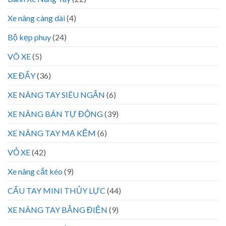
Xe nâng càng dài
(4)
Bộ kẹp phuy
(24)
VÕ XE
(5)
XE ĐẨY
(36)
XE NÂNG TAY SIÊU NGẮN
(6)
XE NÂNG BÁN TỰ ĐỘNG
(39)
XE NÂNG TAY MẠ KẼM
(6)
VỎ XE
(42)
Xe nâng cắt kéo
(9)
CẨU TAY MINI THỦY LỰC
(44)
XE NÂNG TAY BẰNG ĐIỆN
(9)