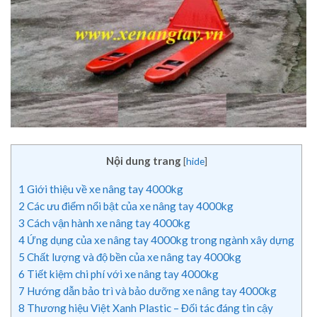
Nội dung trang
[
hide
]
1
Giới thiệu về xe nâng tay 4000kg
2
Các ưu điểm nổi bật của xe nâng tay 4000kg
3
Cách vận hành xe nâng tay 4000kg
4
Ứng dụng của xe nâng tay 4000kg trong ngành xây dựng
5
Chất lượng và độ bền của xe nâng tay 4000kg
6
Tiết kiệm chi phí với xe nâng tay 4000kg
7
Hướng dẫn bảo trì và bảo dưỡng xe nâng tay 4000kg
8
Thương hiệu Việt Xanh Plastic – Đối tác đáng tin cậy