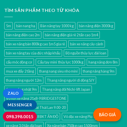
TÌM SẢN PHẨM THEO TỪ KHÓA
5m
bàn nang hạ
Bàn nâng tay 1000 kg
bàn nâng điện 3000kg
bàn nâng điện cao 2m
bàn nâng điện giá rẻ 2 tấn cao 1m4
bán xe nâng bàn 800kg cao 1m5 gía rẻ
bán xe nâng cây cảnh
bán xe nâng tay của đức nhập khẩu
Bộ nguồn thủy lực đài loan
cẩu móc động cơ
Cẩu tay mini thủy lực 1000kg
hang nâng đơn 8m
mua xe đẩy 2 tầng
thang nang sieu nho mini
thang nâng hàng 9m
thang nâng người 12m
Thang nâng người di động SJY
thang nâng nhật 9m
Thang nâng đôi Nichi-lift Japan
ZALO
Vỏ hơi xe nâng 21x8-9 BRIDGESTONE
MESSENGER
Vỏ hơi xe nâng Tokai Thái Lan 9.00-20
BÁO GIÁ
098.398.0015
Vỏ xúc lật 15.5/80-18 BKT ẤN ĐỘ
Vỏ đặc xe nâng Pio 10.00-20
xe nâng 3.0 tấn đài loan
Xe nâng bàn 750kg cao 1500mm