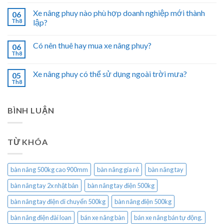
Xe nâng phuy nào phù hợp doanh nghiệp mới thành
06
Th8
lập?
Có nên thuê hay mua xe nâng phuy?
06
Th8
Xe nâng phuy có thể sử dụng ngoài trời mưa?
05
Th8
BÌNH LUẬN
TỪ KHÓA
bàn nâng 500kg cao 900mm
bàn nâng gía rẻ
bàn nâng tay
bàn nâng tay 2x nhật bản
bàn nâng tay điện 500kg
bàn nâng tay điện di chuyển 500kg
bàn nâng điện 500kg
bàn nâng điện đài loan
bán xe nâng bàn
bán xe nâng bán tự động.