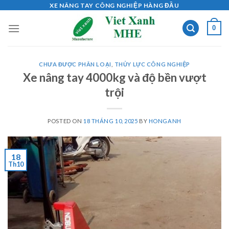
Skip
XE NÂNG TAY CÔNG NGHIỆP HÀNG ĐẦU
to
0
content
CHƯA ĐƯỢC PHÂN LOẠI
,
THỦY LỰC CÔNG NGHIỆP
Xe nâng tay 4000kg và độ bền vượt
trội
POSTED ON
18 THÁNG 10, 2025
BY
HONGANH
18
Th10