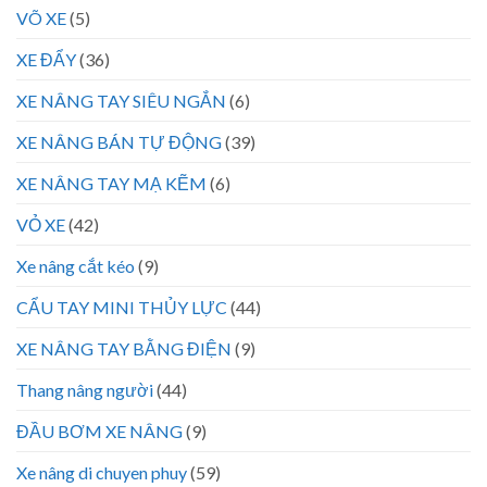
VÕ XE
(5)
XE ĐẨY
(36)
XE NÂNG TAY SIÊU NGẮN
(6)
XE NÂNG BÁN TỰ ĐỘNG
(39)
XE NÂNG TAY MẠ KẼM
(6)
VỎ XE
(42)
Xe nâng cắt kéo
(9)
CẨU TAY MINI THỦY LỰC
(44)
XE NÂNG TAY BẰNG ĐIỆN
(9)
Thang nâng người
(44)
ĐẦU BƠM XE NÂNG
(9)
Xe nâng di chuyen phuy
(59)