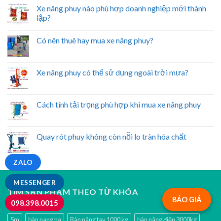
Xe nâng phuy nào phù hợp doanh nghiệp mới thành
lập?
Có nên thuê hay mua xe nâng phuy?
Xe nâng phuy có thể sử dụng ngoài trời mưa?
Cách tính tải trọng phù hợp khi mua xe nâng phuy
Quay rót phuy không còn nỗi lo tràn hóa chất
ZALO
MESSENGER
TÌM SẢN PHẨM THEO TỪ KHÓA
BÁO GIÁ
098.398.0015
5m
bàn nang hạ
Bàn nâng tay 1000 kg
bàn nâng điện 3000kg