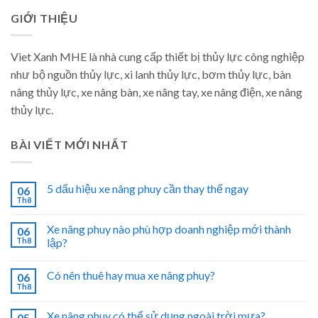
GIỚI THIỆU
Viet Xanh MHE là nhà cung cấp thiết bị thủy lực công nghiệp
như bộ nguồn thủy lực, xi lanh thủy lực, bơm thủy lực, bàn
nâng thủy lực, xe nâng bàn, xe nâng tay, xe nâng điện, xe nâng
thủy lực.
BÀI VIẾT MỚI NHẤT
5 dấu hiệu xe nâng phuy cần thay thế ngay
06
Th8
Xe nâng phuy nào phù hợp doanh nghiệp mới thành
06
Th8
lập?
Có nên thuê hay mua xe nâng phuy?
06
Th8
Xe nâng phuy có thể sử dụng ngoài trời mưa?
05