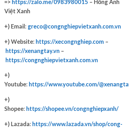
=>
https://zalo.me/0983980015
– Hồng Anh
Việt Xanh
+) Email:
greco@congnghiepvietxanh.com.vn
+) Website:
https://xecongnghiep.com
–
https://xenangtay.vn
–
https://congnghiepvietxanh.com.vn
+)
Youtube:
https://www.youtube.com/@xenangta
+)
Shopee:
https://shopee.vn/congnghiepxanh/
+) Lazada:
https://www.lazada.vn/shop/cong-