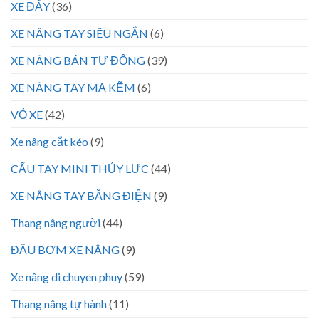
XE ĐẨY
(36)
XE NÂNG TAY SIÊU NGẮN
(6)
XE NÂNG BÁN TỰ ĐỘNG
(39)
XE NÂNG TAY MẠ KẼM
(6)
VỎ XE
(42)
Xe nâng cắt kéo
(9)
CẨU TAY MINI THỦY LỰC
(44)
XE NÂNG TAY BẰNG ĐIỆN
(9)
Thang nâng người
(44)
ĐẦU BƠM XE NÂNG
(9)
Xe nâng di chuyen phuy
(59)
Thang nâng tự hành
(11)