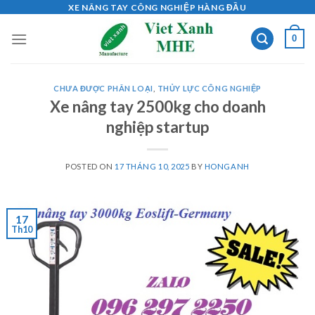
Skip
XE NÂNG TAY CÔNG NGHIỆP HÀNG ĐẦU
to
0
content
CHƯA ĐƯỢC PHÂN LOẠI
,
THỦY LỰC CÔNG NGHIỆP
Xe nâng tay 2500kg cho doanh
nghiệp startup
POSTED ON
17 THÁNG 10, 2025
BY
HONGANH
17
Th10