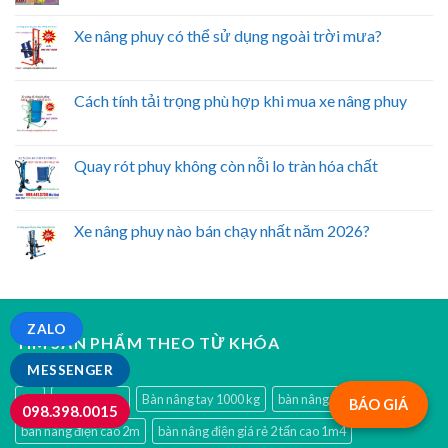
Xe nâng phuy có thể sử dụng ngoài trời mưa?
Cách tính tải trọng phù hợp khi mua xe nâng phuy
Quay rót phuy không còn nỗi lo tràn hóa chất
Xe nâng phuy nào bán chạy nhất năm 2026?
ZALO
TÌM SẢN PHẨM THEO TỪ KHÓA
MESSENGER
5m
bàn nang hạ
Bàn nâng tay 1000 kg
bàn nâng điện 3000kg
BÁO GIÁ
098.398.0015
bàn nâng điện cao 2m
bàn nâng điện giá rẻ 2 tấn cao 1m4