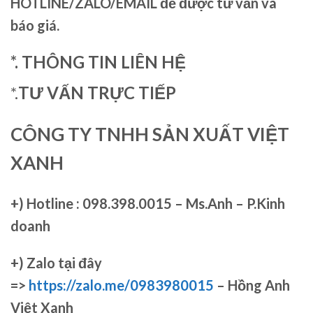
HOTLINE/ZALO/EMAIL để được tư vấn và
báo giá.
*. THÔNG TIN LIÊN HỆ
*.
TƯ VẤN TRỰC TIẾP
CÔNG TY TNHH SẢN XUẤT VIỆT
XANH
+)
Hotline : 098.398.0015 – Ms.Anh – P.Kinh
doanh
+)
Zalo tại đây
=>
https://zalo.me/0983980015
– Hồng Anh
Việt Xanh