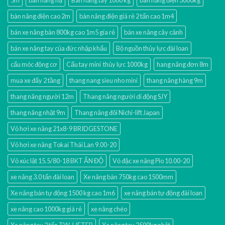
5m
bàn nang hạ
Bàn nâng tay 1000 kg
bàn nâng điện 3000kg
bàn nâng điện cao 2m
bàn nâng điện giá rẻ 2 tấn cao 1m4
bán xe nâng bàn 800kg cao 1m5 gía rẻ
bán xe nâng cây cảnh
bán xe nâng tay của đức nhập khẩu
Bộ nguồn thủy lực đài loan
cẩu móc động cơ
Cẩu tay mini thủy lực 1000kg
hang nâng đơn 8m
mua xe đẩy 2 tầng
thang nang sieu nho mini
thang nâng hàng 9m
thang nâng người 12m
Thang nâng người di động SJY
thang nâng nhật 9m
Thang nâng đôi Nichi-lift Japan
Vỏ hơi xe nâng 21x8-9 BRIDGESTONE
Vỏ hơi xe nâng Tokai Thái Lan 9.00-20
Vỏ xúc lật 15.5/80-18 BKT ẤN ĐỘ
Vỏ đặc xe nâng Pio 10.00-20
xe nâng 3.0 tấn đài loan
Xe nâng bàn 750kg cao 1500mm
Xe nâng bán tự động 1500 kg cao 1m6
xe nâng bán tự động đài loan
xe nâng cao 1000kg giá rẻ
xe nâng chéo