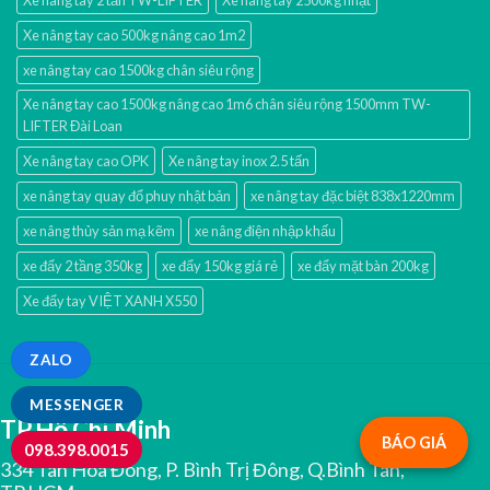
Xe nâng tay 2 tấn TW-LIFTER
Xe nâng tay 2500kg nhật
Xe nâng tay cao 500kg nâng cao 1m2
xe nâng tay cao 1500kg chân siêu rộng
Xe nâng tay cao 1500kg nâng cao 1m6 chân siêu rộng 1500mm TW-
LIFTER Đài Loan
Xe nâng tay cao OPK
Xe nâng tay inox 2.5 tấn
xe nâng tay quay đổ phuy nhật bản
xe nâng tay đặc biệt 838x1220mm
xe nâng thủy sản mạ kẽm
xe nâng điện nhập khấu
xe đẩy 2 tầng 350kg
xe đẩy 150kg giá rẻ
xe đẩy mặt bàn 200kg
Xe đẩy tay VIỆT XANH X550
ZALO
MESSENGER
TP.Hồ Chí Minh
BÁO GIÁ
098.398.0015
334 Tân Hoà Đông, P. Bình Trị Đông, Q.Bình Tân,