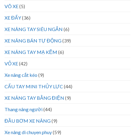
VÕ XE
(5)
XE ĐẨY
(36)
XE NÂNG TAY SIÊU NGẮN
(6)
XE NÂNG BÁN TỰ ĐỘNG
(39)
XE NÂNG TAY MẠ KẼM
(6)
VỎ XE
(42)
Xe nâng cắt kéo
(9)
CẨU TAY MINI THỦY LỰC
(44)
XE NÂNG TAY BẰNG ĐIỆN
(9)
Thang nâng người
(44)
ĐẦU BƠM XE NÂNG
(9)
Xe nâng di chuyen phuy
(59)