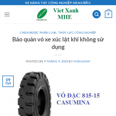
Skip
XE NÂNG TAY CÔNG NGHIỆP HÀNG ĐẦU
to
0
content
CHƯA ĐƯỢC PHÂN LOẠI
,
THỦY LỰC CÔNG NGHIỆP
Bảo quản vỏ xe xúc lật khi không sử
dụng
POSTED ON
9 THÁNG 9, 2025
BY
HONGANH
09
Th9