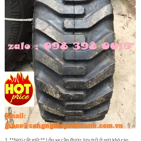
1. **Nơi cất giữ:** Lốp xe cần được lưu trữ ở nơi khô ráo,