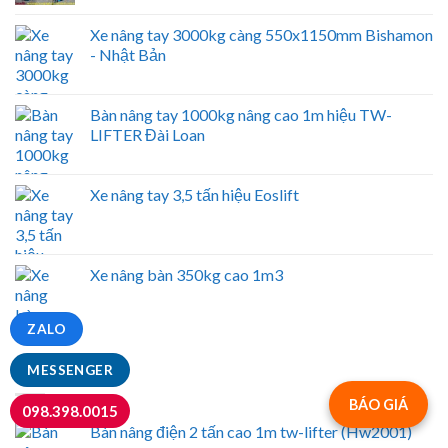
Xe nâng tay 3000kg càng 550x1150mm Bishamon
- Nhật Bản
Bàn nâng tay 1000kg nâng cao 1m hiệu TW-
LIFTER Đài Loan
Xe nâng tay 3,5 tấn hiệu Eoslift
Xe nâng bàn 350kg cao 1m3
ZALO
NỔI BẬT
MESSENGER
BÁO GIÁ
098.398.0015
Bàn nâng điện 2 tấn cao 1m tw-lifter (Hw2001)