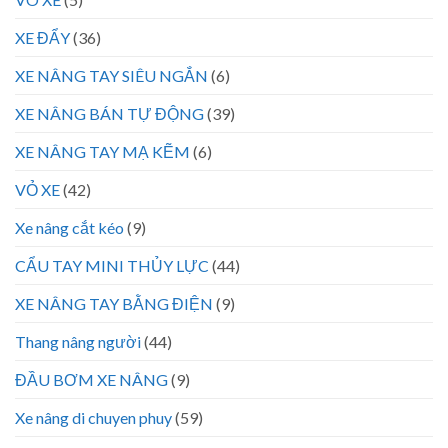
XE ĐẨY
(36)
XE NÂNG TAY SIÊU NGẮN
(6)
XE NÂNG BÁN TỰ ĐỘNG
(39)
XE NÂNG TAY MẠ KẼM
(6)
VỎ XE
(42)
Xe nâng cắt kéo
(9)
CẨU TAY MINI THỦY LỰC
(44)
XE NÂNG TAY BẰNG ĐIỆN
(9)
Thang nâng người
(44)
ĐẦU BƠM XE NÂNG
(9)
Xe nâng di chuyen phuy
(59)