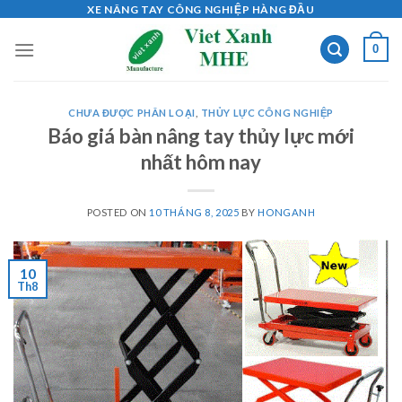
Skip
XE NÂNG TAY CÔNG NGHIỆP HÀNG ĐẦU
to
0
content
CHƯA ĐƯỢC PHÂN LOẠI
,
THỦY LỰC CÔNG NGHIỆP
Báo giá bàn nâng tay thủy lực mới
nhất hôm nay
POSTED ON
10 THÁNG 8, 2025
BY
HONGANH
10
Th8