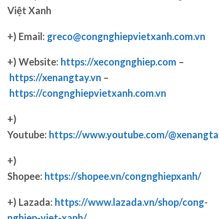
Việt Xanh
+) Email:
greco@congnghiepvietxanh.com.vn
+) Website:
https://xecongnghiep.com
–
https://xenangtay.vn
–
https://congnghiepvietxanh.com.vn
+)
Youtube:
https://www.youtube.com/@xenangta
+)
Shopee:
https://shopee.vn/congnghiepxanh/
+) Lazada:
https://www.lazada.vn/shop/cong-
nghiep-viet-xanh/