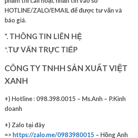
phẩm thì call hoặc nhắn tin vào số
HOTLINE/ZALO/EMAIL để được tư vấn và
báo giá.
*. THÔNG TIN LIÊN HỆ
*.
TƯ VẤN TRỰC TIẾP
CÔNG TY TNHH SẢN XUẤT VIỆT
XANH
+)
Hotline : 098.398.0015 – Ms.Anh – P.Kinh
doanh
+)
Zalo tại đây
=>
https://zalo.me/0983980015
– Hồng Anh