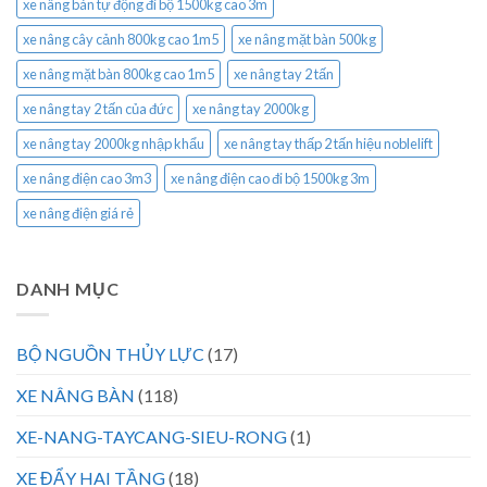
xe nâng bán tự động đi bộ 1500kg cao 3m
xe nâng cây cảnh 800kg cao 1m5
xe nâng mặt bàn 500kg
xe nâng mặt bàn 800kg cao 1m5
xe nâng tay 2 tấn
xe nâng tay 2 tấn của đức
xe nâng tay 2000kg
xe nâng tay 2000kg nhập khẩu
xe nâng tay thấp 2 tấn hiệu noblelift
xe nâng điện cao 3m3
xe nâng điện cao đi bộ 1500kg 3m
xe nâng điện giá rẻ
DANH MỤC
BỘ NGUỒN THỦY LỰC
(17)
XE NÂNG BÀN
(118)
XE-NANG-TAYCANG-SIEU-RONG
(1)
XE ĐẨY HAI TẦNG
(18)