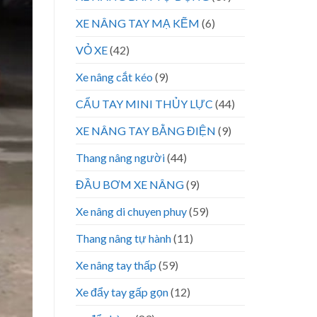
XE NÂNG TAY MẠ KẼM
(6)
VỎ XE
(42)
Xe nâng cắt kéo
(9)
CẨU TAY MINI THỦY LỰC
(44)
XE NÂNG TAY BẰNG ĐIỆN
(9)
Thang nâng người
(44)
ĐẦU BƠM XE NÂNG
(9)
Xe nâng di chuyen phuy
(59)
Thang nâng tự hành
(11)
Xe nâng tay thấp
(59)
Xe đẩy tay gấp gọn
(12)