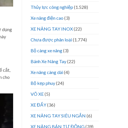
Thủy lực công nghiệp
(1.528)
Xe nâng điện cao
(3)
XE NÂNG TAY INOX
(22)
sử dụng
này
Chưa được phân loại
(1.774)
Bộ càng xe nâng
(3)
Bánh Xe Nâng Tay
(22)
ể cắt,
Xe nâng càng dài
(4)
n cho
Bộ kẹp phuy
(24)
VÕ XE
(5)
XE ĐẨY
(36)
XE NÂNG TAY SIÊU NGẮN
(6)
XE NÂNG BÁN TỰ ĐỘNG
(39)