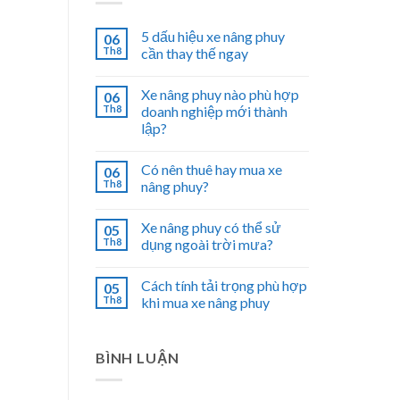
5 dấu hiệu xe nâng phuy
06
Th8
cần thay thế ngay
Xe nâng phuy nào phù hợp
06
Th8
doanh nghiệp mới thành
lập?
Có nên thuê hay mua xe
06
Th8
nâng phuy?
Xe nâng phuy có thể sử
05
Th8
dụng ngoài trời mưa?
Cách tính tải trọng phù hợp
05
Th8
khi mua xe nâng phuy
BÌNH LUẬN