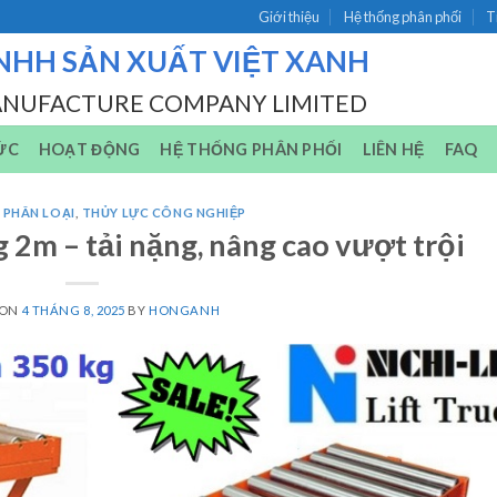
Giới thiệu
Hệ thống phân phối
T
NHH SẢN XUẤT VIỆT XANH
ANUFACTURE COMPANY LIMITED
ỨC
HOẠT ĐỘNG
HỆ THỐNG PHÂN PHỐI
LIÊN HỆ
FAQ
 PHÂN LOẠI
,
THỦY LỰC CÔNG NGHIỆP
2m – tải nặng, nâng cao vượt trội
 ON
4 THÁNG 8, 2025
BY
HONGANH