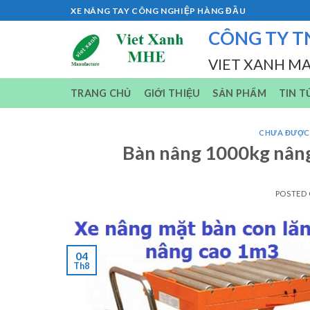
Skip
XE NÂNG TAY CÔNG NGHIỆP HÀNG ĐẦU
to
CÔNG TY T
content
VIET XANH M
TRANG CHỦ
GIỚI THIỆU
SẢN PHẨM
TIN T
CHƯA ĐƯỢC
Bàn nâng 1000kg nâng 
POSTED
04
Th8