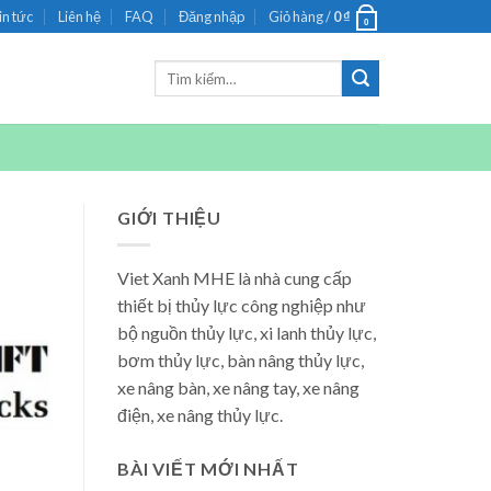
in tức
Liên hệ
FAQ
Đăng nhập
Giỏ hàng /
0
₫
0
Tìm
kiếm:
GIỚI THIỆU
Viet Xanh MHE là nhà cung cấp
thiết bị thủy lực công nghiệp như
bộ nguồn thủy lực, xi lanh thủy lực,
bơm thủy lực, bàn nâng thủy lực,
xe nâng bàn, xe nâng tay, xe nâng
điện, xe nâng thủy lực.
BÀI VIẾT MỚI NHẤT