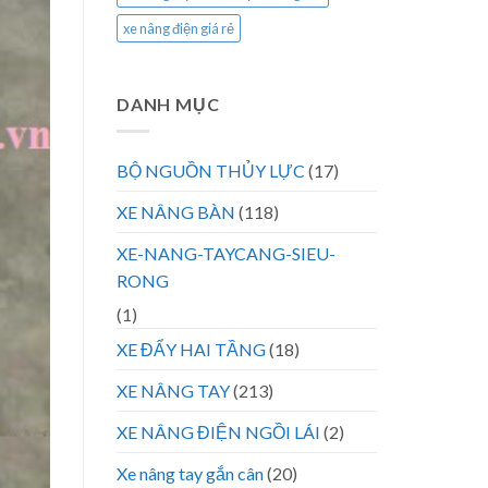
xe nâng điện giá rẻ
DANH MỤC
BỘ NGUỒN THỦY LỰC
(17)
XE NÂNG BÀN
(118)
XE-NANG-TAYCANG-SIEU-
RONG
(1)
XE ĐẨY HAI TẦNG
(18)
XE NÂNG TAY
(213)
XE NÂNG ĐIỆN NGỒI LÁI
(2)
Xe nâng tay gắn cân
(20)