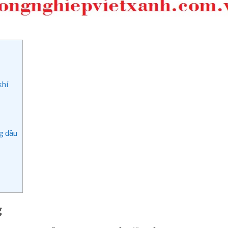
khí
g đầu
g