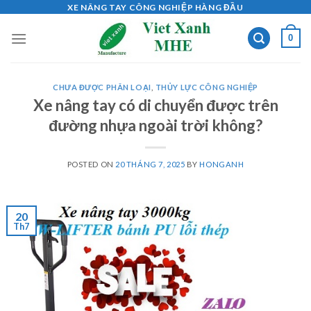
Skip
XE NÂNG TAY CÔNG NGHIỆP HÀNG ĐẦU
to
0
content
CHƯA ĐƯỢC PHÂN LOẠI
,
THỦY LỰC CÔNG NGHIỆP
Xe nâng tay có di chuyển được trên
đường nhựa ngoài trời không?
POSTED ON
20 THÁNG 7, 2025
BY
HONGANH
20
Th7