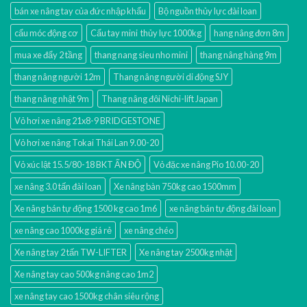
bán xe nâng tay của đức nhập khẩu
Bộ nguồn thủy lực đài loan
cẩu móc động cơ
Cẩu tay mini thủy lực 1000kg
hang nâng đơn 8m
mua xe đẩy 2 tầng
thang nang sieu nho mini
thang nâng hàng 9m
thang nâng người 12m
Thang nâng người di động SJY
thang nâng nhật 9m
Thang nâng đôi Nichi-lift Japan
Vỏ hơi xe nâng 21x8-9 BRIDGESTONE
Vỏ hơi xe nâng Tokai Thái Lan 9.00-20
Vỏ xúc lật 15.5/80-18 BKT ẤN ĐỘ
Vỏ đặc xe nâng Pio 10.00-20
xe nâng 3.0 tấn đài loan
Xe nâng bàn 750kg cao 1500mm
Xe nâng bán tự động 1500 kg cao 1m6
xe nâng bán tự động đài loan
xe nâng cao 1000kg giá rẻ
xe nâng chéo
Xe nâng tay 2 tấn TW-LIFTER
Xe nâng tay 2500kg nhật
Xe nâng tay cao 500kg nâng cao 1m2
xe nâng tay cao 1500kg chân siêu rộng