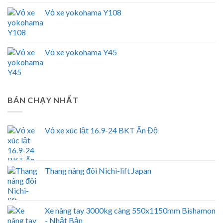
Vỏ xe yokohama Y108
Vỏ xe yokohama Y45
BÁN CHẠY NHẤT
Vỏ xe xúc lật 16.9-24 BKT Ấn Độ
Thang nâng đôi Nichi-lift Japan
Xe nâng tay 3000kg càng 550x1150mm Bishamon
- Nhật Bản