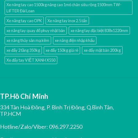
Xe nâng tay cao 1500kg nâng cao 1m6 chân siêu rộng 1500mm TW-
LIFTER Đài Loan
Xe nâng tay cao OPK
Xe nâng tay inox 2.5 tấn
xe nâng tay quay đổ phuy nhật bản
xe nâng tay đặc biệt 838x1220mm
xe nâng thủy sản mạ kẽm
xe nâng điện nhập khấu
xe đẩy 2 tầng 350kg
xe đẩy 150kg giá rẻ
xe đẩy mặt bàn 200kg
Xe đẩy tay VIỆT XANH X550
TP.Hồ Chí Minh
334 Tân Hoà Đông, P. Bình Trị Đông, Q.Bình Tân,
TP.HCM
Hotline/Zalo/Viber:
096.297.2250