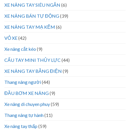
XE NÂNG TAY SIÊU NGẮN
(6)
XE NÂNG BÁN TỰ ĐỘNG
(39)
XE NÂNG TAY MẠ KẼM
(6)
VỎ XE
(42)
Xe nâng cắt kéo
(9)
CẨU TAY MINI THỦY LỰC
(44)
XE NÂNG TAY BẰNG ĐIỆN
(9)
Thang nâng người
(44)
ĐẦU BƠM XE NÂNG
(9)
Xe nâng di chuyen phuy
(59)
Thang nâng tự hành
(11)
Xe nâng tay thấp
(59)