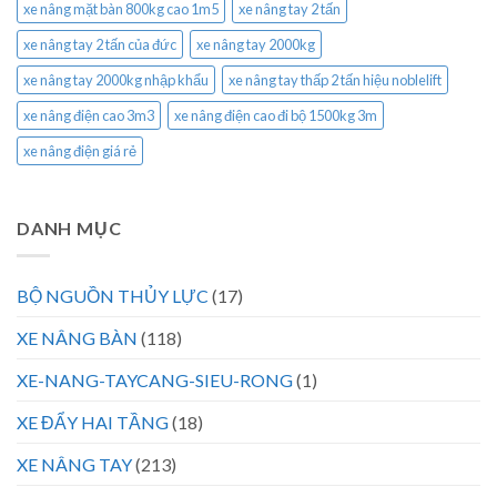
xe nâng mặt bàn 800kg cao 1m5
xe nâng tay 2 tấn
xe nâng tay 2 tấn của đức
xe nâng tay 2000kg
xe nâng tay 2000kg nhập khẩu
xe nâng tay thấp 2 tấn hiệu noblelift
xe nâng điện cao 3m3
xe nâng điện cao đi bộ 1500kg 3m
xe nâng điện giá rẻ
DANH MỤC
BỘ NGUỒN THỦY LỰC
(17)
XE NÂNG BÀN
(118)
XE-NANG-TAYCANG-SIEU-RONG
(1)
XE ĐẨY HAI TẦNG
(18)
XE NÂNG TAY
(213)