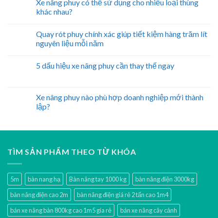
Xe nâng phuy có thể sử dụng cho nhiều loại thùng
khác nhau?
Quay rót phuy chính xác giúp tiết kiệm hàng trăm lít
nguyên liệu mỗi năm
5 dấu hiệu xe nâng phuy cần thay thế ngay
Xe nâng phuy nào phù hợp doanh nghiệp mới thành
lập?
TÌM SẢN PHẨM THEO TỪ KHÓA
5m
bàn nang hạ
Bàn nâng tay 1000 kg
bàn nâng điện 3000kg
bàn nâng điện cao 2m
bàn nâng điện giá rẻ 2 tấn cao 1m4
bán xe nâng bàn 800kg cao 1m5 gía rẻ
bán xe nâng cây cảnh