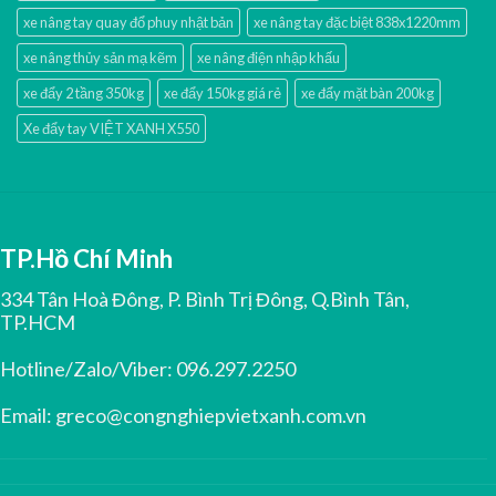
xe nâng tay quay đổ phuy nhật bản
xe nâng tay đặc biệt 838x1220mm
xe nâng thủy sản mạ kẽm
xe nâng điện nhập khấu
xe đẩy 2 tầng 350kg
xe đẩy 150kg giá rẻ
xe đẩy mặt bàn 200kg
Xe đẩy tay VIỆT XANH X550
TP.Hồ Chí Minh
334 Tân Hoà Đông, P. Bình Trị Đông, Q.Bình Tân,
TP.HCM
Hotline/Zalo/Viber:
096.297.2250
Email:
greco@congnghiepvietxanh.com.vn