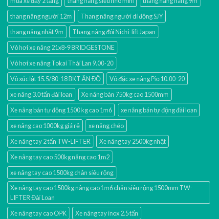
mua xe đẩy 2 tầng
thang nang sieu nho mini
thang nâng hàng 9m
thang nâng người 12m
Thang nâng người di động SJY
thang nâng nhật 9m
Thang nâng đôi Nichi-lift Japan
Vỏ hơi xe nâng 21x8-9 BRIDGESTONE
Vỏ hơi xe nâng Tokai Thái Lan 9.00-20
Vỏ xúc lật 15.5/80-18 BKT ẤN ĐỘ
Vỏ đặc xe nâng Pio 10.00-20
xe nâng 3.0 tấn đài loan
Xe nâng bàn 750kg cao 1500mm
Xe nâng bán tự động 1500 kg cao 1m6
xe nâng bán tự động đài loan
xe nâng cao 1000kg giá rẻ
xe nâng chéo
Xe nâng tay 2 tấn TW-LIFTER
Xe nâng tay 2500kg nhật
Xe nâng tay cao 500kg nâng cao 1m2
xe nâng tay cao 1500kg chân siêu rộng
Xe nâng tay cao 1500kg nâng cao 1m6 chân siêu rộng 1500mm TW-
LIFTER Đài Loan
Xe nâng tay cao OPK
Xe nâng tay inox 2.5 tấn