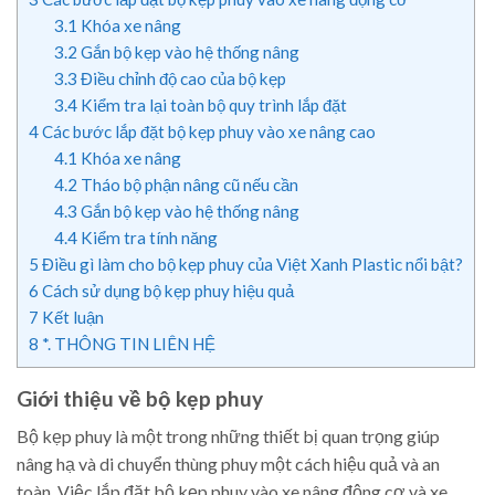
3.1
Khóa xe nâng
3.2
Gắn bộ kẹp vào hệ thống nâng
3.3
Điều chỉnh độ cao của bộ kẹp
3.4
Kiểm tra lại toàn bộ quy trình lắp đặt
4
Các bước lắp đặt bộ kẹp phuy vào xe nâng cao
4.1
Khóa xe nâng
4.2
Tháo bộ phận nâng cũ nếu cần
4.3
Gắn bộ kẹp vào hệ thống nâng
4.4
Kiểm tra tính năng
5
Điều gì làm cho bộ kẹp phuy của Việt Xanh Plastic nổi bật?
6
Cách sử dụng bộ kẹp phuy hiệu quả
7
Kết luận
8
*. THÔNG TIN LIÊN HỆ
Giới thiệu về bộ kẹp phuy
Bộ kẹp phuy là một trong những thiết bị quan trọng giúp
nâng hạ và di chuyển thùng phuy một cách hiệu quả và an
toàn. Việc lắp đặt bộ kẹp phuy vào xe nâng động cơ và xe