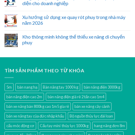
diện cho doanh nghiệp
Xu hướng sử dụng xe quay rót phuy trong nhà máy
năm 2026
Kho thông minh không thể thiếu xe nâng di chuyển
phuy
TÌM SẢN PHẨM THEO TỪ KHÓA
5m
bàn nang hạ
Bàn nâng tay 1000 kg
bàn nâng điện 3000kg
bàn nâng điện cao 2m
bàn nâng điện giá rẻ 2 tấn cao 1m4
bán xe nâng bàn 800kg cao 1m5 gía rẻ
bán xe nâng cây cảnh
bán xe nâng tay của đức nhập khẩu
Bộ nguồn thủy lực đài loan
cẩu móc động cơ
Cẩu tay mini thủy lực 1000kg
hang nâng đơn 8m