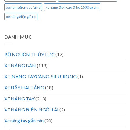
xe nâng điện cao 3m3
xe nâng điện cao đi bộ 1500kg 3m
xe nâng điện giá rẻ
DANH MỤC
BỘ NGUỒN THỦY LỰC
(17)
XE NÂNG BÀN
(118)
XE-NANG-TAYCANG-SIEU-RONG
(1)
XE ĐẨY HAI TẦNG
(18)
XE NÂNG TAY
(213)
XE NÂNG ĐIỆN NGỒI LÁI
(2)
Xe nâng tay gắn cân
(20)