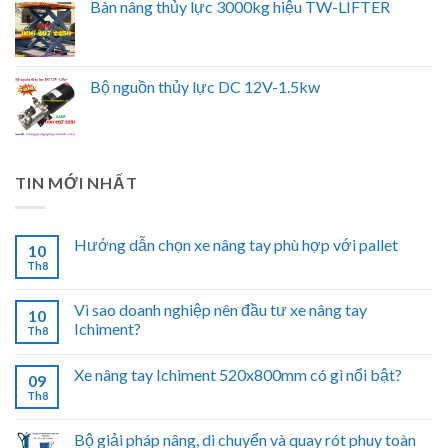
Bàn nâng thủy lực 3000kg hiệu TW-LIFTER
Bộ nguồn thủy lực DC 12V-1.5kw
TIN MỚI NHẤT
Hướng dẫn chọn xe nâng tay phù hợp với pallet
10
Th8
Vì sao doanh nghiệp nên đầu tư xe nâng tay
10
Ichiment?
Th8
Xe nâng tay Ichiment 520x800mm có gì nổi bật?
09
Th8
Bộ giải pháp nâng, di chuyển và quay rót phuy toàn