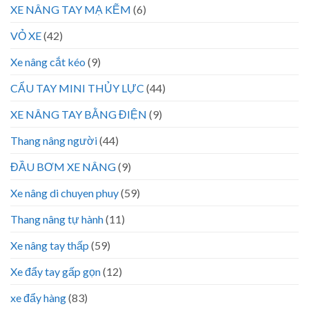
XE NÂNG TAY MẠ KẼM
(6)
VỎ XE
(42)
Xe nâng cắt kéo
(9)
CẨU TAY MINI THỦY LỰC
(44)
XE NÂNG TAY BẰNG ĐIỆN
(9)
Thang nâng người
(44)
ĐẦU BƠM XE NÂNG
(9)
Xe nâng di chuyen phuy
(59)
Thang nâng tự hành
(11)
Xe nâng tay thấp
(59)
Xe đẩy tay gấp gọn
(12)
xe đẩy hàng
(83)