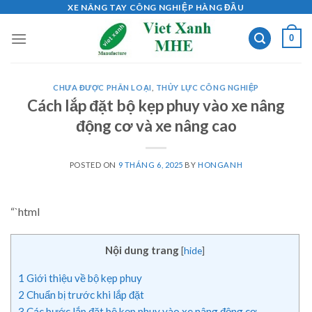
Skip
XE NÂNG TAY CÔNG NGHIỆP HÀNG ĐẦU
to
0
content
CHƯA ĐƯỢC PHÂN LOẠI
,
THỦY LỰC CÔNG NGHIỆP
Cách lắp đặt bộ kẹp phuy vào xe nâng
động cơ và xe nâng cao
POSTED ON
9 THÁNG 6, 2025
BY
HONGANH
“`html
Nội dung trang
[
hide
]
1
Giới thiệu về bộ kẹp phuy
2
Chuẩn bị trước khi lắp đặt
3
Các bước lắp đặt bộ kẹp phuy vào xe nâng động cơ