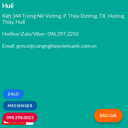
Huế
Kiệt 344 Trưng Nữ Vương, P. Thủy Dương, TX. Hương
Thủy, Huế
Hotline/Zalo/Viber:
096.297.2250
Email:
greco@congnghiepvietxanh.com.vn
ZALO
MESSENGER
BÁO GIÁ
098.398.0015