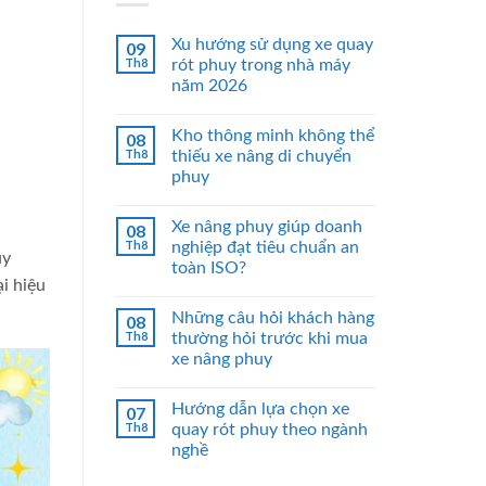
Xu hướng sử dụng xe quay
09
Th8
rót phuy trong nhà máy
năm 2026
Kho thông minh không thể
08
Th8
thiếu xe nâng di chuyển
phuy
Xe nâng phuy giúp doanh
08
Th8
nghiệp đạt tiêu chuẩn an
uy
toàn ISO?
i hiệu
Những câu hỏi khách hàng
08
Th8
thường hỏi trước khi mua
xe nâng phuy
Hướng dẫn lựa chọn xe
07
Th8
quay rót phuy theo ngành
nghề