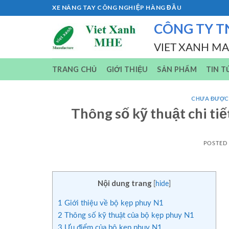
Skip
XE NÂNG TAY CÔNG NGHIỆP HÀNG ĐẦU
to
CÔNG TY T
content
VIET XANH M
TRANG CHỦ
GIỚI THIỆU
SẢN PHẨM
TIN T
CHƯA ĐƯỢC
Thông số kỹ thuật chi ti
POSTED
Nội dung trang
[
hide
]
1
Giới thiệu về bộ kẹp phuy N1
2
Thông số kỹ thuật của bộ kẹp phuy N1
3
Ưu điểm của bộ kẹp phuy N1