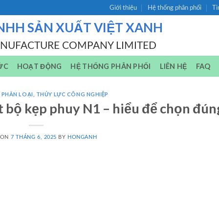
Giới thiệu
Hệ thống phân phối
Ti
NHH SẢN XUẤT VIỆT XANH
ANUFACTURE COMPANY LIMITED
ỨC
HOẠT ĐỘNG
HỆ THỐNG PHÂN PHỐI
LIÊN HỆ
FAQ
 PHÂN LOẠI
,
THỦY LỰC CÔNG NGHIỆP
ết bộ kẹp phuy N1 – hiểu để chọn đún
 ON
7 THÁNG 6, 2025
BY
HONGANH