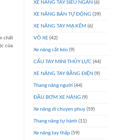
XE NÂNG TAY SIÊU NGẮN
(6)
XE NÂNG BÁN TỰ ĐỘNG
(39)
XE NÂNG TAY MẠ KẼM
(6)
VỎ XE
(42)
m chất
ệc của
Xe nâng cắt kéo
(9)
CẨU TAY MINI THỦY LỰC
(44)
XE NÂNG TAY BẰNG ĐIỆN
(9)
Thang nâng người
(44)
ĐẦU BƠM XE NÂNG
(9)
Xe nâng di chuyen phuy
(59)
Thang nâng tự hành
(11)
Xe nâng tay thấp
(59)