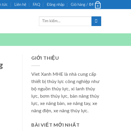
0
₫
n tức
Liên hệ
FAQ
Đăng nhập
Giỏ hàng /
0
Tìm
kiếm:
GIỚI THIỆU
g
Viet Xanh MHE là nhà cung cấp
thiết bị thủy lực công nghiệp như
bộ nguồn thủy lực, xi lanh thủy
lực, bơm thủy lực, bàn nâng thủy
lực, xe nâng bàn, xe nâng tay, xe
nâng điện, xe nâng thủy lực.
BÀI VIẾT MỚI NHẤT