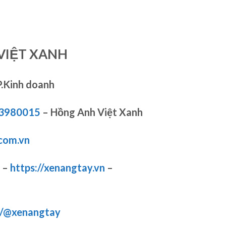
VIỆT XANH
P.Kinh doanh
83980015
– Hồng Anh Việt Xanh
com.vn
–
https://xenangtay.vn
–
m/@xenangtay