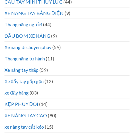
CẨU TAY MINI THỦY LỰC
(44)
XE NÂNG TAY BẰNG ĐIỆN
(9)
Thang nâng người
(44)
ĐẦU BƠM XE NÂNG
(9)
Xe nâng di chuyen phuy
(59)
Thang nâng tự hành
(11)
Xe nâng tay thấp
(59)
Xe đẩy tay gấp gọn
(12)
xe đẩy hàng
(83)
KẸP PHUY ĐÔI
(14)
XE NÂNG TAY CAO
(90)
xe nâng tay cắt kéo
(15)