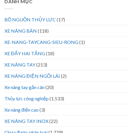
DANH MỤC
BỘ NGUỒN THỦY LỰC
(17)
XE NÂNG BÀN
(118)
XE-NANG-TAYCANG-SIEU-RONG
(1)
XE ĐẨY HAI TẦNG
(18)
XE NÂNG TAY
(213)
XE NÂNG ĐIỆN NGỒI LÁI
(2)
Xe nâng tay gắn cân
(20)
Thủy lực công nghiệp
(1.533)
Xe nâng điện cao
(3)
XE NÂNG TAY INOX
(22)
Chưa được phân loại
(1.779)