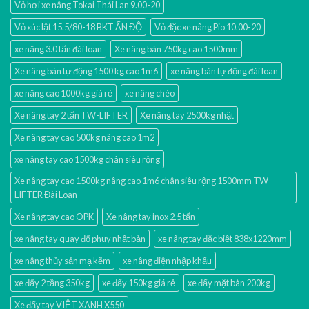
Vỏ hơi xe nâng Tokai Thái Lan 9.00-20
Vỏ xúc lật 15.5/80-18 BKT ẤN ĐỘ
Vỏ đặc xe nâng Pio 10.00-20
xe nâng 3.0 tấn đài loan
Xe nâng bàn 750kg cao 1500mm
Xe nâng bán tự động 1500 kg cao 1m6
xe nâng bán tự động đài loan
xe nâng cao 1000kg giá rẻ
xe nâng chéo
Xe nâng tay 2 tấn TW-LIFTER
Xe nâng tay 2500kg nhật
Xe nâng tay cao 500kg nâng cao 1m2
xe nâng tay cao 1500kg chân siêu rộng
Xe nâng tay cao 1500kg nâng cao 1m6 chân siêu rộng 1500mm TW-
LIFTER Đài Loan
Xe nâng tay cao OPK
Xe nâng tay inox 2.5 tấn
xe nâng tay quay đổ phuy nhật bản
xe nâng tay đặc biệt 838x1220mm
xe nâng thủy sản mạ kẽm
xe nâng điện nhập khấu
xe đẩy 2 tầng 350kg
xe đẩy 150kg giá rẻ
xe đẩy mặt bàn 200kg
Xe đẩy tay VIỆT XANH X550