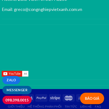
Email:
greco@congnghiepvietxanh.com.vn
ZALO
MESSENGER
BÁO GIÁ
098.398.0015
GIỚI THIỆU
HỆ THỐNG PHÂN PHỐI
TIN TỨC
LIÊN HỆ
FAQ