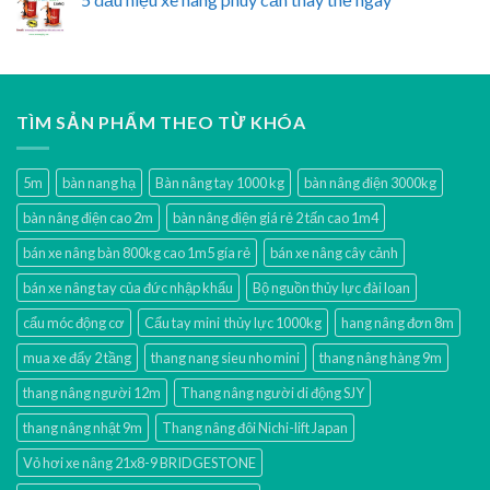
TÌM SẢN PHẨM THEO TỪ KHÓA
5m
bàn nang hạ
Bàn nâng tay 1000 kg
bàn nâng điện 3000kg
bàn nâng điện cao 2m
bàn nâng điện giá rẻ 2 tấn cao 1m4
bán xe nâng bàn 800kg cao 1m5 gía rẻ
bán xe nâng cây cảnh
bán xe nâng tay của đức nhập khẩu
Bộ nguồn thủy lực đài loan
cẩu móc động cơ
Cẩu tay mini thủy lực 1000kg
hang nâng đơn 8m
mua xe đẩy 2 tầng
thang nang sieu nho mini
thang nâng hàng 9m
thang nâng người 12m
Thang nâng người di động SJY
thang nâng nhật 9m
Thang nâng đôi Nichi-lift Japan
Vỏ hơi xe nâng 21x8-9 BRIDGESTONE