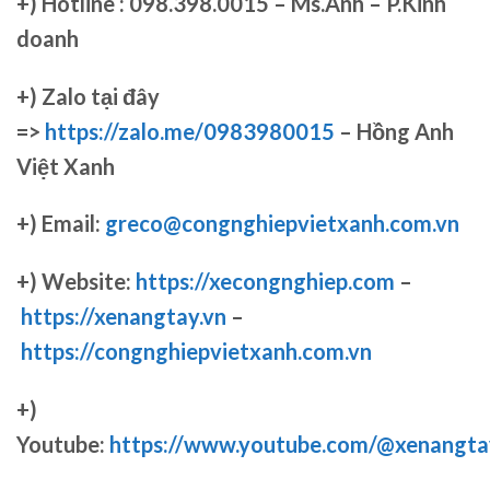
+)
Hotline : 098.398.0015 – Ms.Anh – P.Kinh
doanh
+)
Zalo tại đây
=>
https://zalo.me/0983980015
– Hồng Anh
Việt Xanh
+) Email:
greco@congnghiepvietxanh.com.vn
+) Website:
https://xecongnghiep.com
–
https://xenangtay.vn
–
https://congnghiepvietxanh.com.vn
+)
Youtube:
https://www.youtube.com/@xenangta