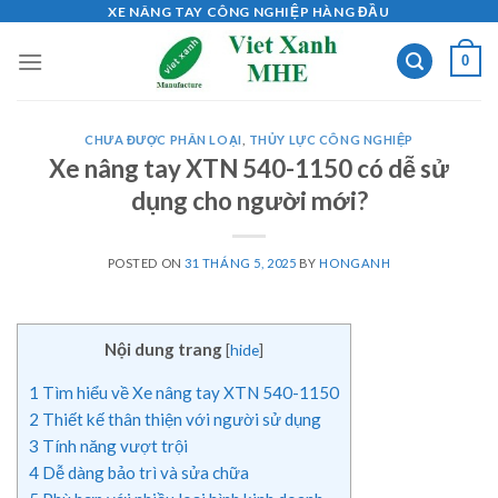
Skip
XE NÂNG TAY CÔNG NGHIỆP HÀNG ĐẦU
to
0
content
CHƯA ĐƯỢC PHÂN LOẠI
,
THỦY LỰC CÔNG NGHIỆP
Xe nâng tay XTN 540-1150 có dễ sử
dụng cho người mới?
POSTED ON
31 THÁNG 5, 2025
BY
HONGANH
Nội dung trang
[
hide
]
1
Tìm hiểu về Xe nâng tay XTN 540-1150
2
Thiết kế thân thiện với người sử dụng
3
Tính năng vượt trội
4
Dễ dàng bảo trì và sửa chữa