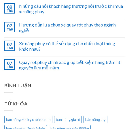
Những câu hỏi khách hàng thường hỏi trước khi mua
08
Th8
xe nâng phuy
Hướng dẫn lựa chọn xe quay rót phuy theo ngành
07
Th8
nghề
Xe nâng phuy có thể sử dụng cho nhiều loại thùng
07
Th8
khác nhau?
Quay rót phuy chính xác giúp tiết kiệm hàng trăm lít
07
Th8
nguyên liệu mỗi năm
BÌNH LUẬN
TỪ KHÓA
bàn nâng 500kg cao 900mm
bàn nâng gía rẻ
bàn nâng tay
bàn nâng tay 2x nhật bản
bàn nâng tay điện 500kg