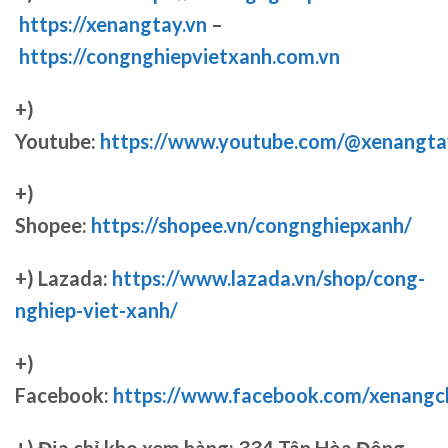
https://xenangtay.vn
–
https://congnghiepvietxanh.com.vn
+)
Youtube:
https://www.youtube.com/@xenangta
+)
Shopee:
https://shopee.vn/congnghiepxanh/
+) Lazada:
https://www.lazada.vn/shop/cong-
nghiep-viet-xanh/
+)
Facebook:
https://www.facebook.com/xenang
+)
Địa chỉ kho xem hàng: 334 Tân Hòa Đông,