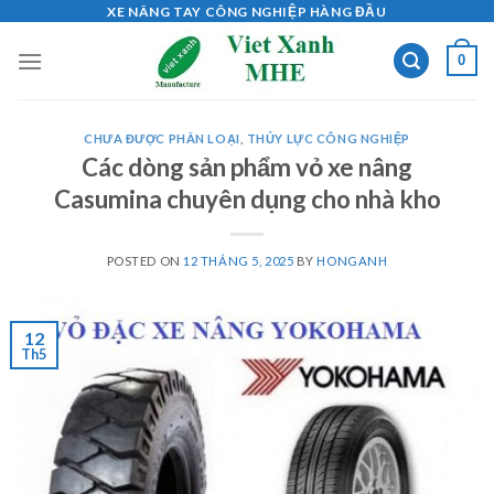
Skip
XE NÂNG TAY CÔNG NGHIỆP HÀNG ĐẦU
to
0
content
CHƯA ĐƯỢC PHÂN LOẠI
,
THỦY LỰC CÔNG NGHIỆP
Các dòng sản phẩm vỏ xe nâng
Casumina chuyên dụng cho nhà kho
POSTED ON
12 THÁNG 5, 2025
BY
HONGANH
12
Th5