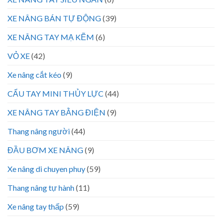
XE NÂNG BÁN TỰ ĐỘNG
(39)
XE NÂNG TAY MẠ KẼM
(6)
VỎ XE
(42)
Xe nâng cắt kéo
(9)
CẨU TAY MINI THỦY LỰC
(44)
XE NÂNG TAY BẰNG ĐIỆN
(9)
Thang nâng người
(44)
ĐẦU BƠM XE NÂNG
(9)
Xe nâng di chuyen phuy
(59)
Thang nâng tự hành
(11)
Xe nâng tay thấp
(59)