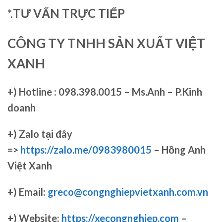
*.
TƯ VẤN TRỰC TIẾP
CÔNG TY TNHH SẢN XUẤT VIỆT
XANH
+)
Hotline : 098.398.0015 – Ms.Anh – P.Kinh
doanh
+)
Zalo tại đây
=>
https://zalo.me/0983980015
– Hồng Anh
Việt Xanh
+) Email:
greco@congnghiepvietxanh.com.vn
+) Website:
https://xecongnghiep.com
–