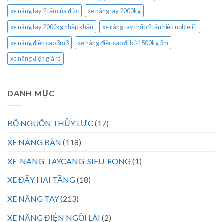
xe nâng tay 2 tấn của đức
xe nâng tay 2000kg
xe nâng tay 2000kg nhập khẩu
xe nâng tay thấp 2 tấn hiệu noblelift
xe nâng điện cao 3m3
xe nâng điện cao đi bộ 1500kg 3m
xe nâng điện giá rẻ
DANH MỤC
BỘ NGUỒN THỦY LỰC
(17)
XE NÂNG BÀN
(118)
XE-NANG-TAYCANG-SIEU-RONG
(1)
XE ĐẨY HAI TẦNG
(18)
XE NÂNG TAY
(213)
XE NÂNG ĐIỆN NGỒI LÁI
(2)