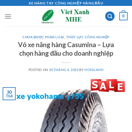
Skip
XE NÂNG TAY CÔNG NGHIỆP HÀNG ĐẦU
to
0
content
CHƯA ĐƯỢC PHÂN LOẠI
,
THỦY LỰC CÔNG NGHIỆP
Vỏ xe nâng hàng Casumina – Lựa
chọn hàng đầu cho doanh nghiệp
POSTED ON
30 THÁNG 4, 2025
BY
HONGANH
30
Th4