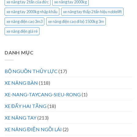
xe nâng tay 2 tấn của đức
xe nâng tay 2000kg
xe nâng tay 2000kg nhập khẩu
xe nâng tay thấp 2 tấn hiệu noblelift
xe nâng điện cao 3m3
xe nâng điện cao đi bộ 1500kg 3m
xe nâng điện giá rẻ
DANH MỤC
BỘ NGUỒN THỦY LỰC
(17)
XE NÂNG BÀN
(118)
XE-NANG-TAYCANG-SIEU-RONG
(1)
XE ĐẨY HAI TẦNG
(18)
XE NÂNG TAY
(213)
XE NÂNG ĐIỆN NGỒI LÁI
(2)