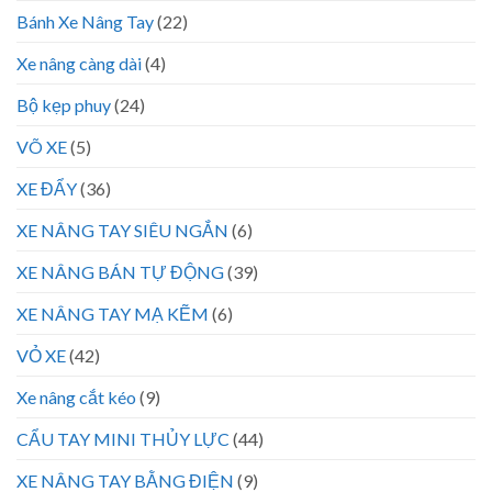
Bánh Xe Nâng Tay
(22)
Xe nâng càng dài
(4)
Bộ kẹp phuy
(24)
VÕ XE
(5)
XE ĐẨY
(36)
XE NÂNG TAY SIÊU NGẮN
(6)
XE NÂNG BÁN TỰ ĐỘNG
(39)
XE NÂNG TAY MẠ KẼM
(6)
VỎ XE
(42)
Xe nâng cắt kéo
(9)
CẨU TAY MINI THỦY LỰC
(44)
XE NÂNG TAY BẰNG ĐIỆN
(9)