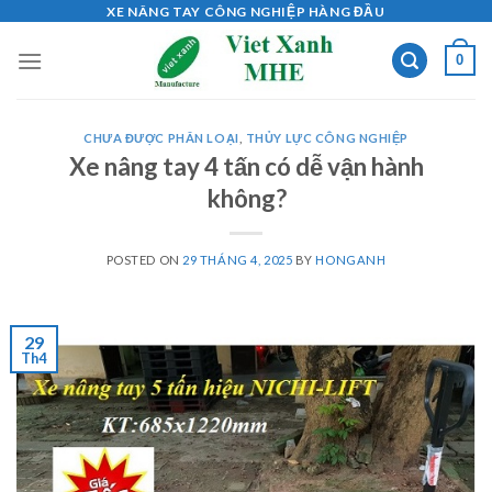
Skip
XE NÂNG TAY CÔNG NGHIỆP HÀNG ĐẦU
to
0
content
CHƯA ĐƯỢC PHÂN LOẠI
,
THỦY LỰC CÔNG NGHIỆP
Xe nâng tay 4 tấn có dễ vận hành
không?
POSTED ON
29 THÁNG 4, 2025
BY
HONGANH
29
Th4