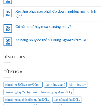
Th8
Xe nâng phuy nào phù hợp doanh nghiệp mới thành
06
Th8
lập?
Có nên thuê hay mua xe nâng phuy?
06
Th8
Xe nâng phuy có thể sử dụng ngoài trời mưa?
05
Th8
BÌNH LUẬN
TỪ KHÓA
bàn nâng 500kg cao 900mm
bàn nâng gía rẻ
bàn nâng tay
bàn nâng tay 2x nhật bản
bàn nâng tay điện 500kg
bàn nâng tay điện di chuyển 500kg
bàn nâng điện 500kg