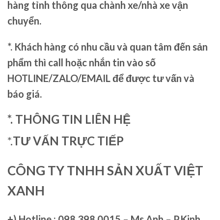
hàng tỉnh thông qua chành xe/nhà xe vận
chuyển.
*. Khách hàng có nhu cầu và quan tâm đến sản
phẩm thì call hoặc nhắn tin vào số
HOTLINE/ZALO/EMAIL để được tư vấn và
báo giá.
*. THÔNG TIN LIÊN HỆ
*.
TƯ VẤN TRỰC TIẾP
CÔNG TY TNHH SẢN XUẤT VIỆT
XANH
+)
Hotline : 098.398.0015 – Ms.Anh – P.Kinh