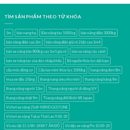
TÌM SẢN PHẨM THEO TỪ KHÓA
5m
bàn nang hạ
Bàn nâng tay 1000 kg
bàn nâng điện 3000kg
bàn nâng điện cao 2m
bàn nâng điện giá rẻ 2 tấn cao 1m4
bán xe nâng bàn 800kg cao 1m5 gía rẻ
bán xe nâng cây cảnh
bán xe nâng tay của đức nhập khẩu
Bộ nguồn thủy lực đài loan
cẩu móc động cơ
Cẩu tay mini thủy lực 1000kg
hang nâng đơn 8m
mua xe đẩy 2 tầng
thang nang sieu nho mini
thang nâng hàng 9m
thang nâng người 12m
Thang nâng người di động SJY
thang nâng nhật 9m
Thang nâng đôi Nichi-lift Japan
Vỏ hơi xe nâng 21x8-9 BRIDGESTONE
Vỏ hơi xe nâng Tokai Thái Lan 9.00-20
Vỏ xúc lật 15.5/80-18 BKT ẤN ĐỘ
Vỏ đặc xe nâng Pio 10.00-20