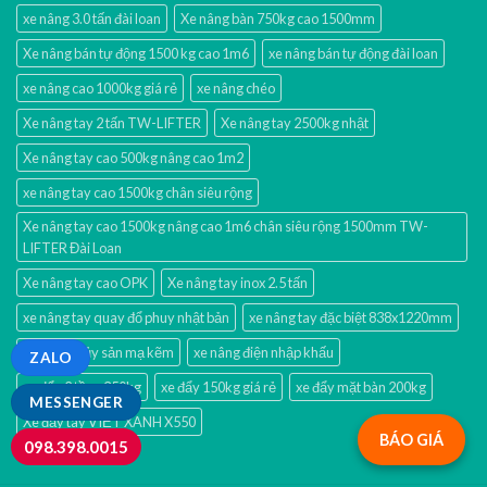
xe nâng 3.0 tấn đài loan
Xe nâng bàn 750kg cao 1500mm
Xe nâng bán tự động 1500 kg cao 1m6
xe nâng bán tự động đài loan
xe nâng cao 1000kg giá rẻ
xe nâng chéo
Xe nâng tay 2 tấn TW-LIFTER
Xe nâng tay 2500kg nhật
Xe nâng tay cao 500kg nâng cao 1m2
xe nâng tay cao 1500kg chân siêu rộng
Xe nâng tay cao 1500kg nâng cao 1m6 chân siêu rộng 1500mm TW-
LIFTER Đài Loan
Xe nâng tay cao OPK
Xe nâng tay inox 2.5 tấn
xe nâng tay quay đổ phuy nhật bản
xe nâng tay đặc biệt 838x1220mm
xe nâng thủy sản mạ kẽm
xe nâng điện nhập khấu
ZALO
xe đẩy 2 tầng 350kg
xe đẩy 150kg giá rẻ
xe đẩy mặt bàn 200kg
MESSENGER
Xe đẩy tay VIỆT XANH X550
BÁO GIÁ
098.398.0015