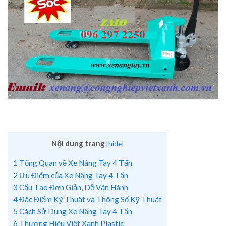
Nội dung trang
[
hide
]
1
Tổng Quan về Xe Nâng Tay 4 Tấn
2
Ưu Điểm của Xe Nâng Tay 4 Tấn
3
Cấu Tạo Đơn Giản, Dễ Vận Hành
4
Đặc Điểm Kỹ Thuật và Thông Số Kỹ Thuật
5
Cách Sử Dụng Xe Nâng Tay 4 Tấn
6
Thương Hiệu Việt Xanh Plastic