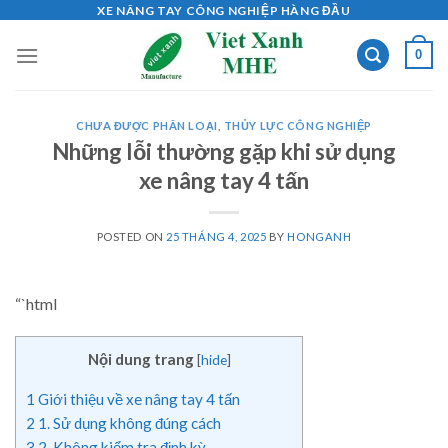
Skip
XE NÂNG TAY CÔNG NGHIỆP HÀNG ĐẦU
to
0
content
CHƯA ĐƯỢC PHÂN LOẠI
,
THỦY LỰC CÔNG NGHIỆP
Những lỗi thường gặp khi sử dụng
xe nâng tay 4 tấn
POSTED ON
25 THÁNG 4, 2025
BY
HONGANH
“`html
Nội dung trang
[
hide
]
1
Giới thiệu về xe nâng tay 4 tấn
2
1. Sử dụng không đúng cách
3
2. Không kiểm tra định kỳ