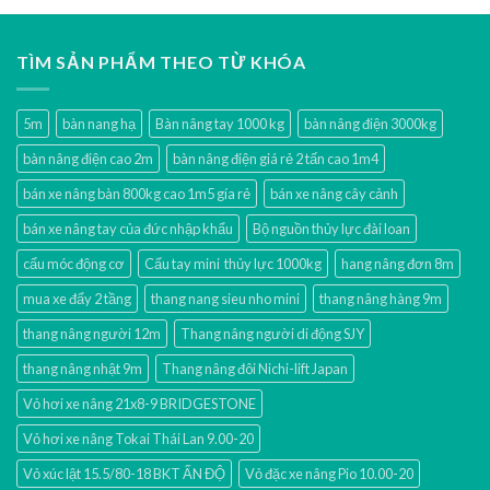
TÌM SẢN PHẨM THEO TỪ KHÓA
5m
bàn nang hạ
Bàn nâng tay 1000 kg
bàn nâng điện 3000kg
bàn nâng điện cao 2m
bàn nâng điện giá rẻ 2 tấn cao 1m4
bán xe nâng bàn 800kg cao 1m5 gía rẻ
bán xe nâng cây cảnh
bán xe nâng tay của đức nhập khẩu
Bộ nguồn thủy lực đài loan
cẩu móc động cơ
Cẩu tay mini thủy lực 1000kg
hang nâng đơn 8m
mua xe đẩy 2 tầng
thang nang sieu nho mini
thang nâng hàng 9m
thang nâng người 12m
Thang nâng người di động SJY
thang nâng nhật 9m
Thang nâng đôi Nichi-lift Japan
Vỏ hơi xe nâng 21x8-9 BRIDGESTONE
Vỏ hơi xe nâng Tokai Thái Lan 9.00-20
Vỏ xúc lật 15.5/80-18 BKT ẤN ĐỘ
Vỏ đặc xe nâng Pio 10.00-20