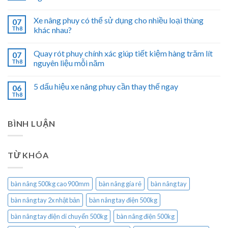
Xe nâng phuy có thể sử dụng cho nhiều loại thùng
07
Th8
khác nhau?
Quay rót phuy chính xác giúp tiết kiệm hàng trăm lít
07
Th8
nguyên liệu mỗi năm
5 dấu hiệu xe nâng phuy cần thay thế ngay
06
Th8
BÌNH LUẬN
TỪ KHÓA
bàn nâng 500kg cao 900mm
bàn nâng gía rẻ
bàn nâng tay
bàn nâng tay 2x nhật bản
bàn nâng tay điện 500kg
bàn nâng tay điện di chuyển 500kg
bàn nâng điện 500kg