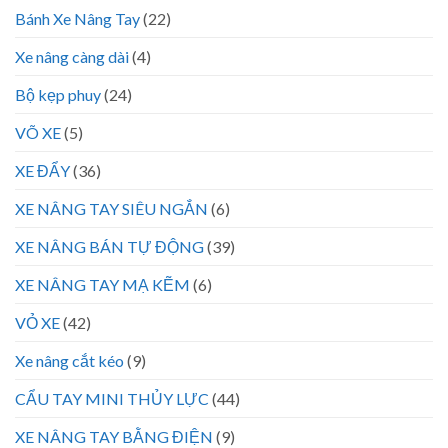
Bánh Xe Nâng Tay
(22)
Xe nâng càng dài
(4)
Bộ kẹp phuy
(24)
VÕ XE
(5)
XE ĐẨY
(36)
XE NÂNG TAY SIÊU NGẮN
(6)
XE NÂNG BÁN TỰ ĐỘNG
(39)
XE NÂNG TAY MẠ KẼM
(6)
VỎ XE
(42)
Xe nâng cắt kéo
(9)
CẨU TAY MINI THỦY LỰC
(44)
XE NÂNG TAY BẰNG ĐIỆN
(9)