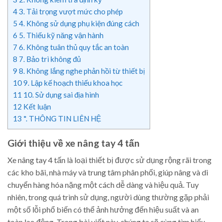
4
3. Tải trọng vượt mức cho phép
5
4. Không sử dụng phụ kiện đúng cách
6
5. Thiếu kỹ năng vận hành
7
6. Không tuân thủ quy tắc an toàn
8
7. Bảo trì không đủ
9
8. Không lắng nghe phản hồi từ thiết bị
10
9. Lập kế hoạch thiếu khoa học
11
10. Sử dụng sai địa hình
12
Kết luận
13
*. THÔNG TIN LIÊN HỆ
Giới thiệu về xe nâng tay 4 tấn
Xe nâng tay 4 tấn là loại thiết bị được sử dụng rộng rãi trong
các kho bãi, nhà máy và trung tâm phân phối, giúp nâng và di
chuyển hàng hóa nặng một cách dễ dàng và hiệu quả. Tuy
nhiên, trong quá trình sử dụng, người dùng thường gặp phải
một số lỗi phổ biến có thể ảnh hưởng đến hiệu suất và an
toàn lao động. Trong bài viết này, chúng ta sẽ cùng tìm hiểu