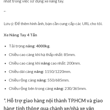
nhất trong việc sử dụng xe nâng tay.
“`
Lưu ý: Để thêm hình ảnh, bạn cần cung cấp các URL cho tôi.
Xe Nâng Tay
4 Tấn
Tải trọng
nâng
:
4000kg
.
Chiều cao càng khi hạ thấp nhất: 85mm.
Chiều cao càng khi
nâng
cao nhất: 200mm.
Chiều dài càng
nâng
: 1150/1220mm.
Chiều rộng càng
nâng
: 550/685mm.
Chiều rộng bên trong càng
nâng
: 230/365mm.
*. Hỗ trợ giao hàng nội thành TP.HCM và giao
hàng tỉnh thông qua chành xe/nhà xe vận