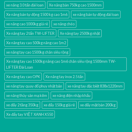
xe nâng 3.0 tấn đài loan
Xe nâng bàn 750kg cao 1500mm
Xe nâng bán tự động 1500 kg cao 1m6
xe nâng bán tự động đài loan
xe nâng cao 1000kg giá rẻ
xe nâng chéo
Xe nâng tay 2 tấn TW-LIFTER
Xe nâng tay 2500kg nhật
Xe nâng tay cao 500kg nâng cao 1m2
xe nâng tay cao 1500kg chân siêu rộng
Xe nâng tay cao 1500kg nâng cao 1m6 chân siêu rộng 1500mm TW-
LIFTER Đài Loan
Xe nâng tay cao OPK
Xe nâng tay inox 2.5 tấn
xe nâng tay quay đổ phuy nhật bản
xe nâng tay đặc biệt 838x1220mm
xe nâng thủy sản mạ kẽm
xe nâng điện nhập khấu
xe đẩy 2 tầng 350kg
xe đẩy 150kg giá rẻ
xe đẩy mặt bàn 200kg
Xe đẩy tay VIỆT XANH X550