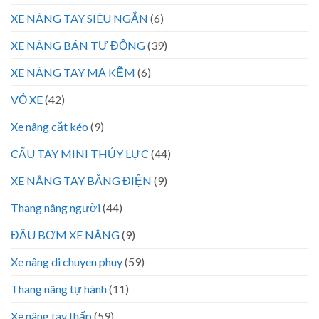
XE NÂNG TAY SIÊU NGẮN
(6)
XE NÂNG BÁN TỰ ĐỘNG
(39)
XE NÂNG TAY MẠ KẼM
(6)
VỎ XE
(42)
Xe nâng cắt kéo
(9)
CẨU TAY MINI THỦY LỰC
(44)
XE NÂNG TAY BẰNG ĐIỆN
(9)
Thang nâng người
(44)
ĐẦU BƠM XE NÂNG
(9)
Xe nâng di chuyen phuy
(59)
Thang nâng tự hành
(11)
Xe nâng tay thấp
(59)