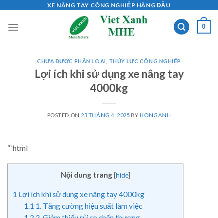
Skip
XE NÂNG TAY CÔNG NGHIỆP HÀNG ĐẦU
to
0
content
CHƯA ĐƯỢC PHÂN LOẠI
,
THỦY LỰC CÔNG NGHIỆP
Lợi ích khi sử dụng xe nâng tay
4000kg
POSTED ON
23 THÁNG 4, 2025
BY
HONGANH
“`html
Nội dung trang
[
hide
]
1
Lợi ích khi sử dụng xe nâng tay 4000kg
1.1
1. Tăng cường hiệu suất làm việc
1.2
2. Giảm thiểu rủi ro chấn thương