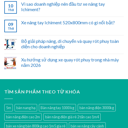
Vì sao doanh nghiệp nên đầu tư xe nâng tay
10
Ichiment?
Th8
Xe nâng tay Ichiment 520x800mm có gì nổi bật?
09
Th8
Bộ giải pháp nâng, di chuyển và quay rót phuy toàn
diện cho doanh nghiệp
Xu hướng sử dụng xe quay rót phuy trong nhà máy
năm 2026
TÌM SẢN PHẨM THEO TỪ KHÓA
5m
bàn nang hạ
Bàn nâng tay 1000 kg
bàn nâng điện 3000kg
bàn nâng điện cao 2m
bàn nâng điện giá rẻ 2 tấn cao 1m4
bán xe nâng bàn 800kg cao 1m5 gía rẻ
bán xe nâng cây cảnh