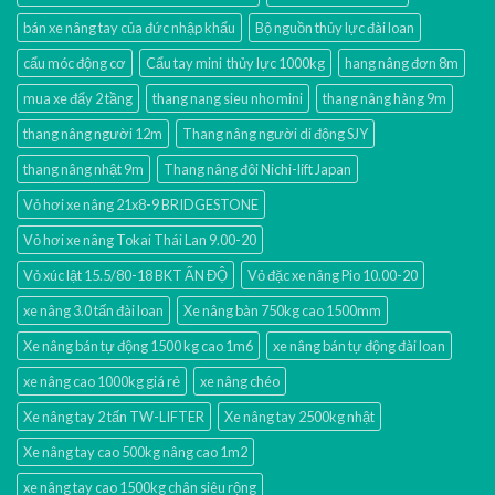
bán xe nâng tay của đức nhập khẩu
Bộ nguồn thủy lực đài loan
cẩu móc động cơ
Cẩu tay mini thủy lực 1000kg
hang nâng đơn 8m
mua xe đẩy 2 tầng
thang nang sieu nho mini
thang nâng hàng 9m
thang nâng người 12m
Thang nâng người di động SJY
thang nâng nhật 9m
Thang nâng đôi Nichi-lift Japan
Vỏ hơi xe nâng 21x8-9 BRIDGESTONE
Vỏ hơi xe nâng Tokai Thái Lan 9.00-20
Vỏ xúc lật 15.5/80-18 BKT ẤN ĐỘ
Vỏ đặc xe nâng Pio 10.00-20
xe nâng 3.0 tấn đài loan
Xe nâng bàn 750kg cao 1500mm
Xe nâng bán tự động 1500 kg cao 1m6
xe nâng bán tự động đài loan
xe nâng cao 1000kg giá rẻ
xe nâng chéo
Xe nâng tay 2 tấn TW-LIFTER
Xe nâng tay 2500kg nhật
Xe nâng tay cao 500kg nâng cao 1m2
xe nâng tay cao 1500kg chân siêu rộng