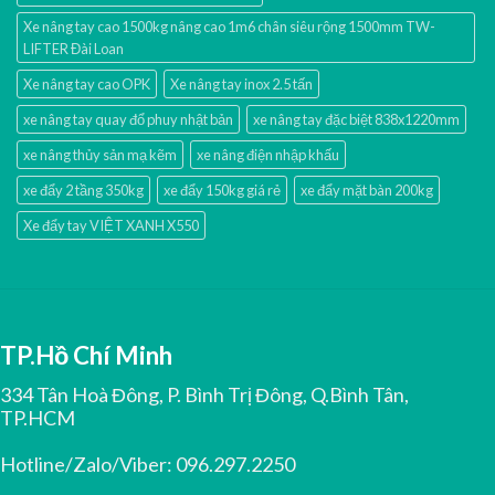
Xe nâng tay cao 1500kg nâng cao 1m6 chân siêu rộng 1500mm TW-
LIFTER Đài Loan
Xe nâng tay cao OPK
Xe nâng tay inox 2.5 tấn
xe nâng tay quay đổ phuy nhật bản
xe nâng tay đặc biệt 838x1220mm
xe nâng thủy sản mạ kẽm
xe nâng điện nhập khấu
xe đẩy 2 tầng 350kg
xe đẩy 150kg giá rẻ
xe đẩy mặt bàn 200kg
Xe đẩy tay VIỆT XANH X550
TP.Hồ Chí Minh
334 Tân Hoà Đông, P. Bình Trị Đông, Q.Bình Tân,
TP.HCM
Hotline/Zalo/Viber:
096.297.2250