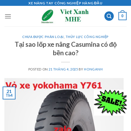
Skip
XE NÂNG TAY CÔNG NGHIỆP HÀNG ĐẦU
to
0
content
CHƯA ĐƯỢC PHÂN LOẠI
,
THỦY LỰC CÔNG NGHIỆP
Tại sao lốp xe nâng Casumina có độ
bền cao?
POSTED ON
21 THÁNG 4, 2025
BY
HONGANH
21
Th4