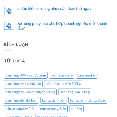
5 dấu hiệu xe nâng phuy cần thay thế ngay
06
Th8
Xe nâng phuy nào phù hợp doanh nghiệp mới thành
06
Th8
lập?
BÌNH LUẬN
TỪ KHÓA
bàn nâng 500kg cao 900mm
bàn nâng gía rẻ
bàn nâng tay
bàn nâng tay 2x nhật bản
bàn nâng tay điện 500kg
bàn nâng tay điện di chuyển 500kg
bàn nâng điện 500kg
bàn nâng điện đài loan
bán xe nâng bàn
bán xe nâng bán tự động.
bán xe nâng tay 2 tấn
mua xe nâng 2 tấn
xe nâng