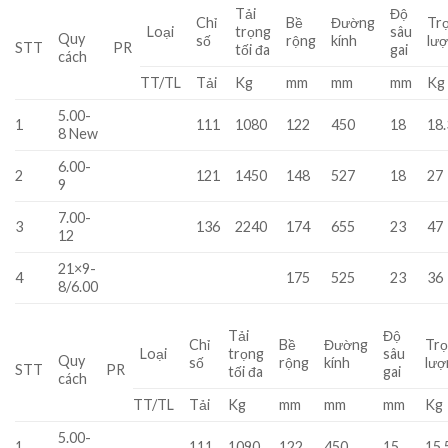
Tải
Độ
Chỉ
Bề
Đường
Tr
Loại
trọng
sâu
Quy
số
rộng
kính
lư
STT
PR
tối đa
gai
cách
TT/TL
Tải
Kg
mm
mm
mm
Kg
5.00-
1
111
1080
122
450
18
18.
8 New
6.00-
2
121
1450
148
527
18
27
9
7.00-
3
136
2240
174
655
23
47
12
21×9-
4
175
525
23
36
8/6.00
Tải
Độ
Chỉ
Bề
Đường
Tr
Loại
trọng
sâu
Quy
số
rộng
kính
lượ
STT
PR
tối đa
gai
cách
TT/TL
Tải
Kg
mm
mm
mm
Kg
5.00-
1
111
1090
122
450
15
15.