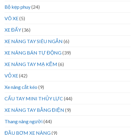
Bộ kẹp phuy
(24)
VÕ XE
(5)
XE ĐẨY
(36)
XE NÂNG TAY SIÊU NGẮN
(6)
XE NÂNG BÁN TỰ ĐỘNG
(39)
XE NÂNG TAY MẠ KẼM
(6)
VỎ XE
(42)
Xe nâng cắt kéo
(9)
CẨU TAY MINI THỦY LỰC
(44)
XE NÂNG TAY BẰNG ĐIỆN
(9)
Thang nâng người
(44)
ĐẦU BƠM XE NÂNG
(9)