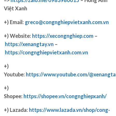
=>
https://zalo.me/0983980015
– Hồng Anh
Việt Xanh
+) Email:
greco@congnghiepvietxanh.com.vn
+) Website:
https://xecongnghiep.com
–
https://xenangtay.vn
–
https://congnghiepvietxanh.com.vn
+)
Youtube:
https://www.youtube.com/@xenangta
+)
Shopee:
https://shopee.vn/congnghiepxanh/
+) Lazada:
https://www.lazada.vn/shop/cong-