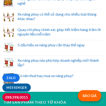
nghề
Xe nâng phuy có thể sử dụng cho nhiều loại thùng
khác nhau?
Quay rót phuy chính xác giúp tiết kiệm hàng trăm lít
nguyên liệu mỗi năm
5 dấu hiệu xe nâng phuy cần thay thế ngay
Xe nâng phuy nào phù hợp doanh nghiệp mới thành
lập?
Có nên thuê hay mua xe nâng phuy?
ZALO
MESSENGER
BÁO GIÁ
098.398.0015
TÌM SẢN PHẨM THEO TỪ KHÓA