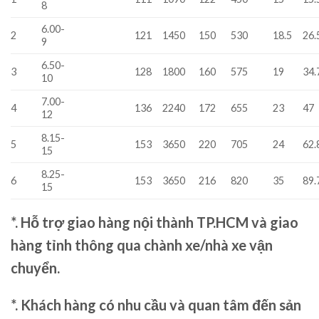
8
6.00-
2
121
1450
150
530
18.5
26.
9
6.50-
3
128
1800
160
575
19
34.
10
7.00-
4
136
2240
172
655
23
47
12
8.15-
5
153
3650
220
705
24
62.
15
8.25-
6
153
3650
216
820
35
89.
15
*. Hỗ trợ giao hàng nội thành TP.HCM và giao
hàng tỉnh thông qua chành xe/nhà xe vận
chuyển.
*. Khách hàng có nhu cầu và quan tâm đến sản