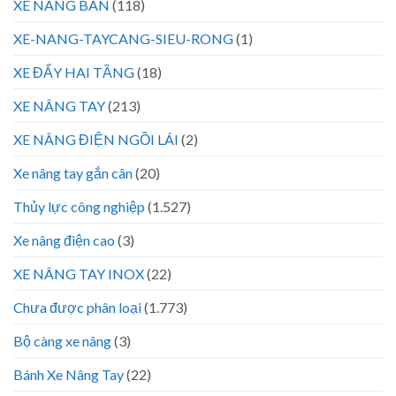
XE NÂNG BÀN
(118)
XE-NANG-TAYCANG-SIEU-RONG
(1)
XE ĐẨY HAI TẦNG
(18)
XE NÂNG TAY
(213)
XE NÂNG ĐIỆN NGỒI LÁI
(2)
Xe nâng tay gắn cân
(20)
Thủy lực công nghiệp
(1.527)
Xe nâng điện cao
(3)
XE NÂNG TAY INOX
(22)
Chưa được phân loại
(1.773)
Bộ càng xe nâng
(3)
Bánh Xe Nâng Tay
(22)