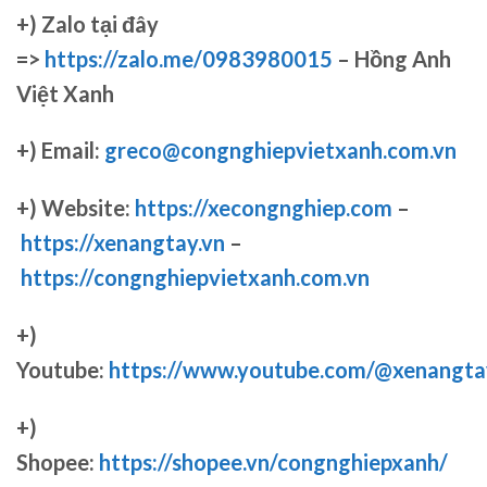
+)
Zalo tại đây
=>
https://zalo.me/0983980015
– Hồng Anh
Việt Xanh
+) Email:
greco@congnghiepvietxanh.com.vn
+) Website:
https://xecongnghiep.com
–
https://xenangtay.vn
–
https://congnghiepvietxanh.com.vn
+)
Youtube:
https://www.youtube.com/@xenangta
+)
Shopee:
https://shopee.vn/congnghiepxanh/