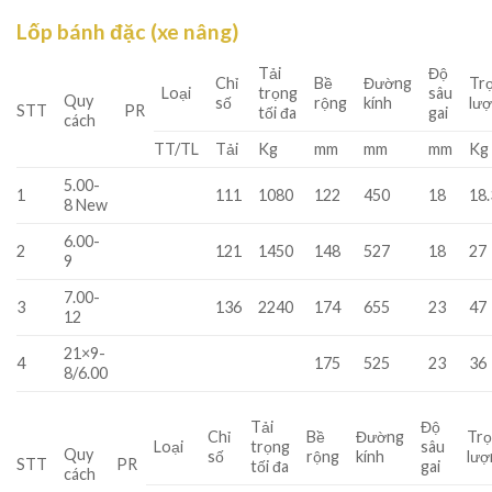
Lốp bánh đặc (xe nâng)
Tải
Độ
Chỉ
Bề
Đường
Tr
Loại
trọng
sâu
Quy
số
rộng
kính
lư
STT
PR
tối đa
gai
cách
TT/TL
Tải
Kg
mm
mm
mm
Kg
5.00-
1
111
1080
122
450
18
18.
8 New
6.00-
2
121
1450
148
527
18
27
9
7.00-
3
136
2240
174
655
23
47
12
21×9-
4
175
525
23
36
8/6.00
Tải
Độ
Chỉ
Bề
Đường
Tr
Loại
trọng
sâu
Quy
số
rộng
kính
lượ
STT
PR
tối đa
gai
cách