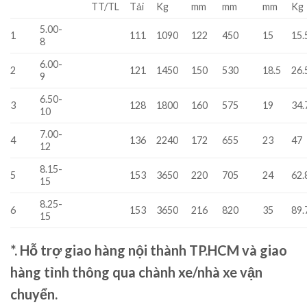
TT/TL
Tải
Kg
mm
mm
mm
Kg
5.00-
1
111
1090
122
450
15
15.
8
6.00-
2
121
1450
150
530
18.5
26.
9
6.50-
3
128
1800
160
575
19
34.
10
7.00-
4
136
2240
172
655
23
47
12
8.15-
5
153
3650
220
705
24
62.
15
8.25-
6
153
3650
216
820
35
89.
15
*. Hỗ trợ giao hàng nội thành TP.HCM và giao
hàng tỉnh thông qua chành xe/nhà xe vận
chuyển.