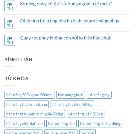
Xe nâng phuy có thể sử dụng ngoài trời mưa?
05
Th8
Cách tính tải trọng phù hợp khi mua xe nâng phuy
05
Th8
Quay rót phuy không còn nỗi lo tràn hóa chất
05
Th8
BÌNH LUẬN
TỪ KHÓA
bàn nâng 500kg cao 900mm
bàn nâng gía rẻ
bàn nâng tay
bàn nâng tay 2x nhật bản
bàn nâng tay điện 500kg
bàn nâng tay điện di chuyển 500kg
bàn nâng điện 500kg
bàn nâng điện đài loan
bán xe nâng bàn
bán xe nâng bán tự động.
bán xe nâng tay 2 tấn
mua xe nâng 2 tấn
xe nâng