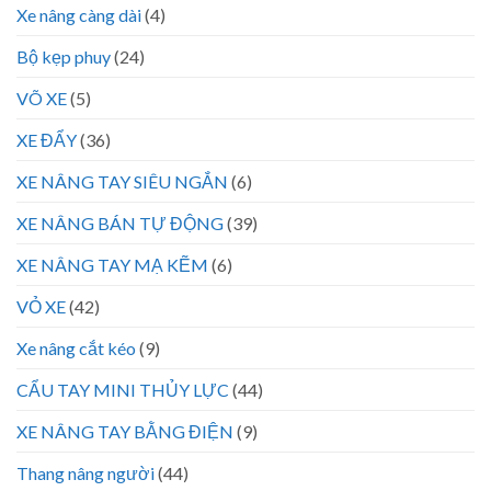
Xe nâng càng dài
(4)
Bộ kẹp phuy
(24)
VÕ XE
(5)
XE ĐẨY
(36)
XE NÂNG TAY SIÊU NGẮN
(6)
XE NÂNG BÁN TỰ ĐỘNG
(39)
XE NÂNG TAY MẠ KẼM
(6)
VỎ XE
(42)
Xe nâng cắt kéo
(9)
CẨU TAY MINI THỦY LỰC
(44)
XE NÂNG TAY BẰNG ĐIỆN
(9)
Thang nâng người
(44)