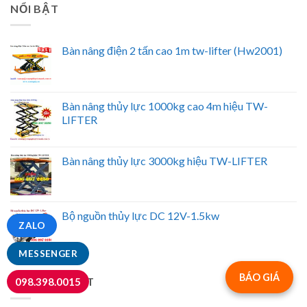
NỔI BẬT
Bàn nâng điện 2 tấn cao 1m tw-lifter (Hw2001)
Bàn nâng thủy lực 1000kg cao 4m hiệu TW-
LIFTER
Bàn nâng thủy lực 3000kg hiệu TW-LIFTER
Bộ nguồn thủy lực DC 12V-1.5kw
ZALO
MESSENGER
BÁO GIÁ
TIN MỚI NHẤT
098.398.0015