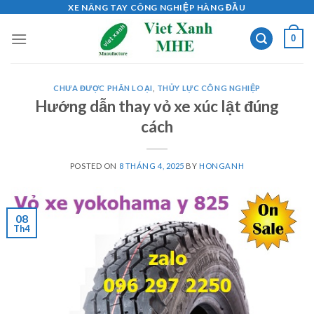
Skip
XE NÂNG TAY CÔNG NGHIỆP HÀNG ĐẦU
to
0
content
CHƯA ĐƯỢC PHÂN LOẠI
,
THỦY LỰC CÔNG NGHIỆP
Hướng dẫn thay vỏ xe xúc lật đúng
cách
POSTED ON
8 THÁNG 4, 2025
BY
HONGANH
08
Th4