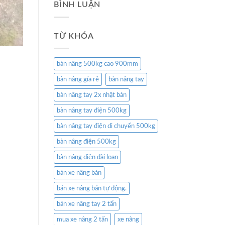
BÌNH LUẬN
TỪ KHÓA
bàn nâng 500kg cao 900mm
bàn nâng gía rẻ
bàn nâng tay
bàn nâng tay 2x nhật bản
bàn nâng tay điện 500kg
bàn nâng tay điện di chuyển 500kg
bàn nâng điện 500kg
bàn nâng điện đài loan
bán xe nâng bàn
bán xe nâng bán tự động.
bán xe nâng tay 2 tấn
mua xe nâng 2 tấn
xe nâng