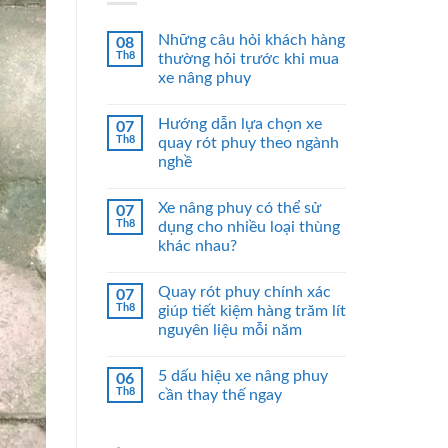
Những câu hỏi khách hàng
08
Th8
thường hỏi trước khi mua
xe nâng phuy
Hướng dẫn lựa chọn xe
07
Th8
quay rót phuy theo ngành
nghề
Xe nâng phuy có thể sử
07
Th8
dụng cho nhiều loại thùng
khác nhau?
Quay rót phuy chính xác
07
Th8
giúp tiết kiệm hàng trăm lít
nguyên liệu mỗi năm
5 dấu hiệu xe nâng phuy
06
Th8
cần thay thế ngay