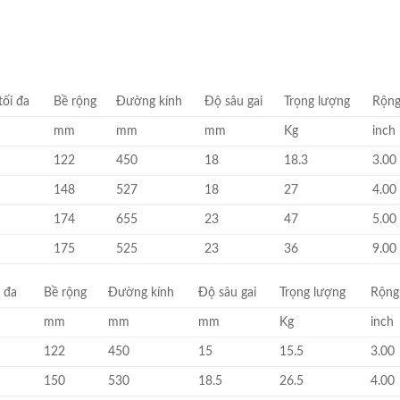
tối đa
Bề rộng
Đường kính
Độ sâu gai
Trọng lượng
Rộng
mm
mm
mm
Kg
inch
122
450
18
18.3
3.00
148
527
18
27
4.00
174
655
23
47
5.00
175
525
23
36
9.00
i đa
Bề rộng
Đường kính
Độ sâu gai
Trọng lượng
Rộng
mm
mm
mm
Kg
inch
122
450
15
15.5
3.00
150
530
18.5
26.5
4.00