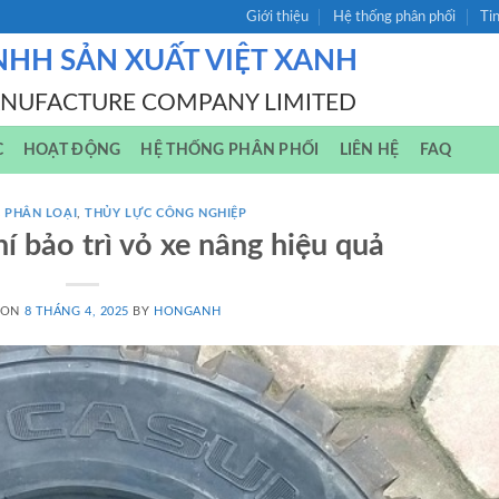
Giới thiệu
Hệ thống phân phối
Ti
NHH SẢN XUẤT VIỆT XANH
ANUFACTURE COMPANY LIMITED
C
HOẠT ĐỘNG
HỆ THỐNG PHÂN PHỐI
LIÊN HỆ
FAQ
 PHÂN LOẠI
,
THỦY LỰC CÔNG NGHIỆP
í bảo trì vỏ xe nâng hiệu quả
 ON
8 THÁNG 4, 2025
BY
HONGANH