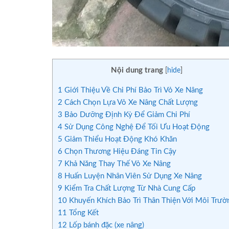
Nội dung trang
[
hide
]
1
Giới Thiệu Về Chi Phí Bảo Trì Vỏ Xe Nâng
2
Cách Chọn Lựa Vỏ Xe Nâng Chất Lượng
3
Bảo Dưỡng Định Kỳ Để Giảm Chi Phí
4
Sử Dụng Công Nghệ Để Tối Ưu Hoạt Động
5
Giảm Thiểu Hoạt Động Khó Khăn
6
Chọn Thương Hiệu Đáng Tin Cậy
7
Khả Năng Thay Thế Vỏ Xe Nâng
8
Huấn Luyện Nhân Viên Sử Dụng Xe Nâng
9
Kiểm Tra Chất Lượng Từ Nhà Cung Cấp
10
Khuyến Khích Bảo Trì Thân Thiện Với Môi Trườ
11
Tổng Kết
12
Lốp bánh đặc (xe nâng)