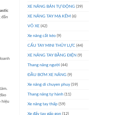
XE NÂNG BÁN TỰ ĐỘNG
(39)
astic
XE NÂNG TAY MẠ KẼM
(6)
g đắn
VỎ XE
(42)
Xe nâng cắt kéo
(9)
CẨU TAY MINI THỦY LỰC
(44)
XE NÂNG TAY BẰNG ĐIỆN
(9)
 doanh
Thang nâng người
(44)
ĐẦU BƠM XE NÂNG
(9)
Xe nâng di chuyen phuy
(59)
 tâm.
Thang nâng tự hành
(11)
 đào
 hiệu
Xe nâng tay thấp
(59)
Xe đẩy tay gấp gọn
(12)