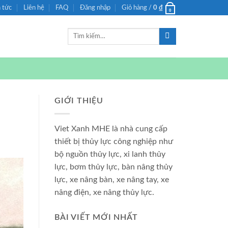
n tức
Liên hệ
FAQ
Đăng nhập
Giỏ hàng /
0
₫
0
Tìm
kiếm:
GIỚI THIỆU
Viet Xanh MHE là nhà cung cấp
thiết bị thủy lực công nghiệp như
bộ nguồn thủy lực, xi lanh thủy
lực, bơm thủy lực, bàn nâng thủy
lực, xe nâng bàn, xe nâng tay, xe
nâng điện, xe nâng thủy lực.
BÀI VIẾT MỚI NHẤT