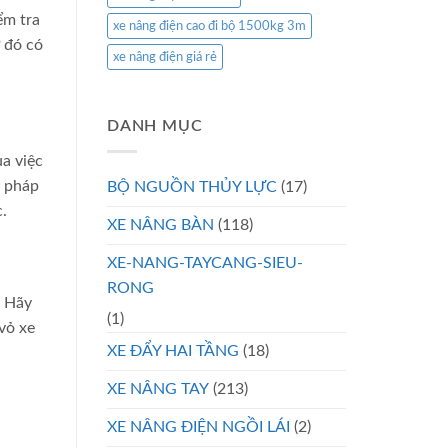
ểm tra
xe nâng điện cao đi bộ 1500kg 3m
ừ đó có
xe nâng điện giá rẻ
DANH MỤC
ua việc
n pháp
BỘ NGUỒN THỦY LỰC
(17)
c.
XE NÂNG BÀN
(118)
XE-NANG-TAYCANG-SIEU-
RONG
. Hãy
(1)
vỏ xe
XE ĐẨY HAI TẦNG
(18)
XE NÂNG TAY
(213)
XE NÂNG ĐIỆN NGỒI LÁI
(2)