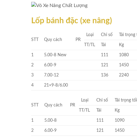
Lốp bánh đặc (xe nâng)
Loại
Chỉ số
Tải trọng 
STT
Quy cách
PR
TT/TL
Tải
Kg
1
5.00-8 New
111
1080
2
6.00-9
121
1450
3
7.00-12
136
2240
4
21×9-8/6.00
Loại
Chỉ số
Tải trọng tố
STT
Quy cách
PR
TT/TL
Tải
Kg
1
5.00-8
111
1090
2
6.00-9
121
1450