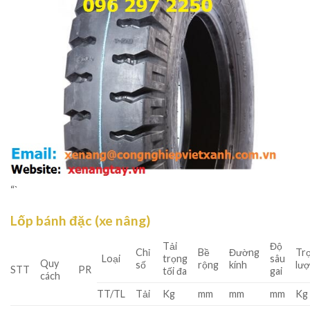
“`
Lốp bánh đặc (xe nâng)
Tải
Độ
Chỉ
Bề
Đường
Tr
Loại
trọng
sâu
Quy
số
rộng
kính
lư
STT
PR
tối đa
gai
cách
TT/TL
Tải
Kg
mm
mm
mm
Kg