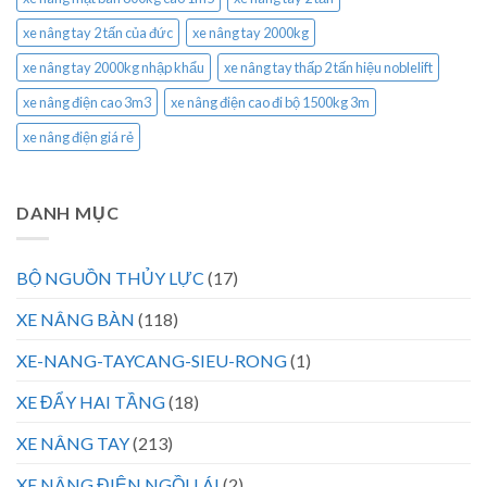
xe nâng tay 2 tấn của đức
xe nâng tay 2000kg
xe nâng tay 2000kg nhập khẩu
xe nâng tay thấp 2 tấn hiệu noblelift
xe nâng điện cao 3m3
xe nâng điện cao đi bộ 1500kg 3m
xe nâng điện giá rẻ
DANH MỤC
BỘ NGUỒN THỦY LỰC
(17)
XE NÂNG BÀN
(118)
XE-NANG-TAYCANG-SIEU-RONG
(1)
XE ĐẨY HAI TẦNG
(18)
XE NÂNG TAY
(213)
XE NÂNG ĐIỆN NGỒI LÁI
(2)