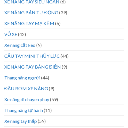
XE NÂNG TAY SIÊU NGẮN
(6)
XE NÂNG BÁN TỰ ĐỘNG
(39)
XE NÂNG TAY MẠ KẼM
(6)
VỎ XE
(42)
Xe nâng cắt kéo
(9)
CẨU TAY MINI THỦY LỰC
(44)
XE NÂNG TAY BẰNG ĐIỆN
(9)
Thang nâng người
(44)
ĐẦU BƠM XE NÂNG
(9)
Xe nâng di chuyen phuy
(59)
Thang nâng tự hành
(11)
Xe nâng tay thấp
(59)