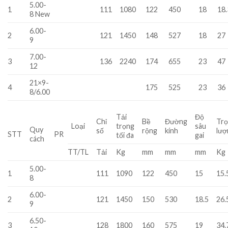
5.00-
1
111
1080
122
450
18
18.
8 New
6.00-
2
121
1450
148
527
18
27
9
7.00-
3
136
2240
174
655
23
47
12
21×9-
4
175
525
23
36
8/6.00
Tải
Độ
Chỉ
Bề
Đường
Tr
Loại
trọng
sâu
Quy
số
rộng
kính
lượ
STT
PR
tối đa
gai
cách
TT/TL
Tải
Kg
mm
mm
mm
Kg
5.00-
1
111
1090
122
450
15
15.
8
6.00-
2
121
1450
150
530
18.5
26.
9
6.50-
3
128
1800
160
575
19
34.