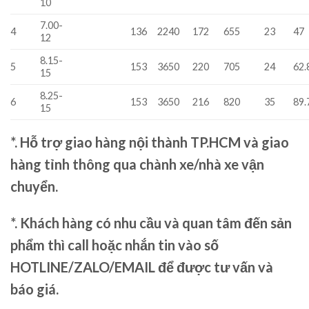
10
7.00-
4
136
2240
172
655
23
47
12
8.15-
5
153
3650
220
705
24
62.
15
8.25-
6
153
3650
216
820
35
89.
15
*. Hỗ trợ giao hàng nội thành TP.HCM và giao
hàng tỉnh thông qua chành xe/nhà xe vận
chuyển.
*. Khách hàng có nhu cầu và quan tâm đến sản
phẩm thì call hoặc nhắn tin vào số
HOTLINE/ZALO/EMAIL để được tư vấn và
báo giá.