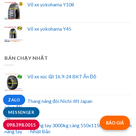
Vỏ xe yokohama Y108
Vỏ xe yokohama Y45
BÁN CHẠY NHẤT
Vỏ xe xúc lật 16.9-24 BKT Ấn Độ
ZALO
Thang nâng đôi Nichi-lift Japan
MESSENGER
BÁO GIÁ
098.398.0015
Xe nâng tay 3000kg càng 550x1150mm Bishamon
- Nhật Bản