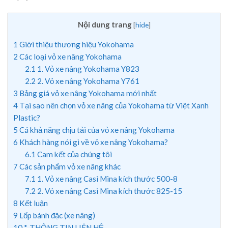
Nội dung trang
[
hide
]
1
Giới thiệu thương hiệu Yokohama
2
Các loại vỏ xe nâng Yokohama
2.1
1. Vỏ xe nâng Yokohama Y823
2.2
2. Vỏ xe nâng Yokohama Y761
3
Bảng giá vỏ xe nâng Yokohama mới nhất
4
Tại sao nên chọn vỏ xe nâng của Yokohama từ Việt Xanh
Plastic?
5
Cá khả năng chịu tải của vỏ xe nâng Yokohama
6
Khách hàng nói gì về vỏ xe nâng Yokohama?
6.1
Cam kết của chúng tôi
7
Các sản phẩm vỏ xe nâng khác
7.1
1. Vỏ xe nâng Casi Mina kích thước 500-8
7.2
2. Vỏ xe nâng Casi Mina kích thước 825-15
8
Kết luận
9
Lốp bánh đặc (xe nâng)
10
*. THÔNG TIN LIÊN HỆ