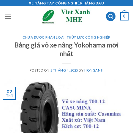
Skip
XE NÂNG TAY CÔNG NGHIỆP HÀNG ĐẦU
to
0
content
CHƯA ĐƯỢC PHÂN LOẠI
,
THỦY LỰC CÔNG NGHIỆP
Bảng giá vỏ xe nâng Yokohama mới
nhất
POSTED ON
2 THÁNG 4, 2025
BY
HONGANH
02
Th4