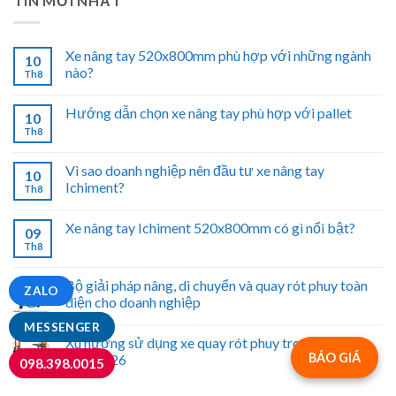
TIN MỚI NHẤT
Xe nâng tay 520x800mm phù hợp với những ngành
10
nào?
Th8
Hướng dẫn chọn xe nâng tay phù hợp với pallet
10
Th8
Vì sao doanh nghiệp nên đầu tư xe nâng tay
10
Ichiment?
Th8
Xe nâng tay Ichiment 520x800mm có gì nổi bật?
09
Th8
Bộ giải pháp nâng, di chuyển và quay rót phuy toàn
ZALO
diện cho doanh nghiệp
MESSENGER
Xu hướng sử dụng xe quay rót phuy trong nhà máy
BÁO GIÁ
năm 2026
098.398.0015