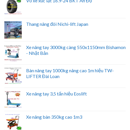
Vỏ xe xúc lật 16.9-24 BKT Ấn Độ
Thang nâng đôi Nichi-lift Japan
Xe nâng tay 3000kg càng 550x1150mm Bishamon
- Nhật Bản
Bàn nâng tay 1000kg nâng cao 1m hiệu TW-
LIFTER Đài Loan
Xe nâng tay 3,5 tấn hiệu Eoslift
Xe nâng bàn 350kg cao 1m3