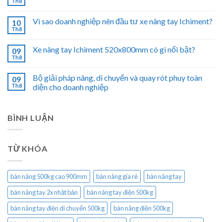
Th8
Vì sao doanh nghiệp nên đầu tư xe nâng tay Ichiment?
10
Th8
Xe nâng tay Ichiment 520x800mm có gì nổi bật?
09
Th8
Bộ giải pháp nâng, di chuyển và quay rót phuy toàn
09
Th8
diện cho doanh nghiệp
BÌNH LUẬN
TỪ KHÓA
bàn nâng 500kg cao 900mm
bàn nâng gía rẻ
bàn nâng tay
bàn nâng tay 2x nhật bản
bàn nâng tay điện 500kg
bàn nâng tay điện di chuyển 500kg
bàn nâng điện 500kg