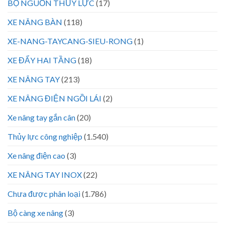
BỘ NGUỒN THỦY LỰC
(17)
XE NÂNG BÀN
(118)
XE-NANG-TAYCANG-SIEU-RONG
(1)
XE ĐẨY HAI TẦNG
(18)
XE NÂNG TAY
(213)
XE NÂNG ĐIỆN NGỒI LÁI
(2)
Xe nâng tay gắn cân
(20)
Thủy lực công nghiệp
(1.540)
Xe nâng điện cao
(3)
XE NÂNG TAY INOX
(22)
Chưa được phân loại
(1.786)
Bộ càng xe nâng
(3)