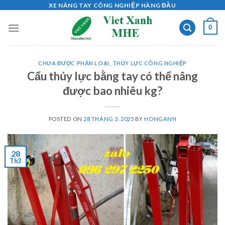
Skip
XE NÂNG TAY CÔNG NGHIỆP HÀNG ĐẦU
to
0
content
CHƯA ĐƯỢC PHÂN LOẠI
,
THỦY LỰC CÔNG NGHIỆP
Cẩu thủy lực bằng tay có thể nâng
được bao nhiêu kg?
POSTED ON
28 THÁNG 3, 2025
BY
HONGANH
28
Th3