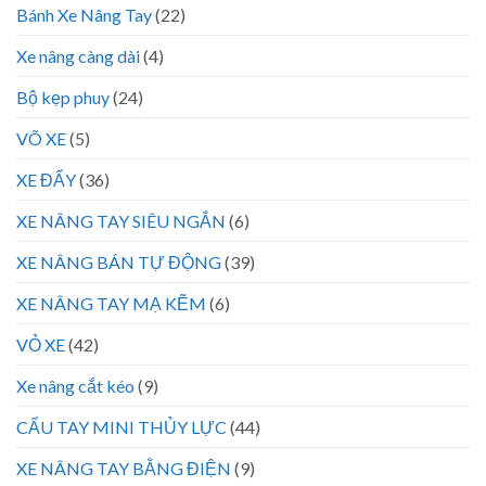
Bánh Xe Nâng Tay
(22)
Xe nâng càng dài
(4)
Bộ kẹp phuy
(24)
VÕ XE
(5)
XE ĐẨY
(36)
XE NÂNG TAY SIÊU NGẮN
(6)
XE NÂNG BÁN TỰ ĐỘNG
(39)
XE NÂNG TAY MẠ KẼM
(6)
VỎ XE
(42)
Xe nâng cắt kéo
(9)
CẨU TAY MINI THỦY LỰC
(44)
XE NÂNG TAY BẰNG ĐIỆN
(9)