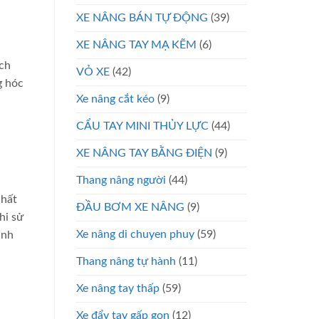
XE NÂNG BÁN TỰ ĐỘNG
(39)
XE NÂNG TAY MẠ KẼM
(6)
ách
VỎ XE
(42)
g hóc
Xe nâng cắt kéo
(9)
CẨU TAY MINI THỦY LỰC
(44)
XE NÂNG TAY BẰNG ĐIỆN
(9)
Thang nâng người
(44)
chất
ĐẦU BƠM XE NÂNG
(9)
hi sử
Xe nâng di chuyen phuy
(59)
anh
Thang nâng tự hành
(11)
Xe nâng tay thấp
(59)
Xe đẩy tay gấp gọn
(12)