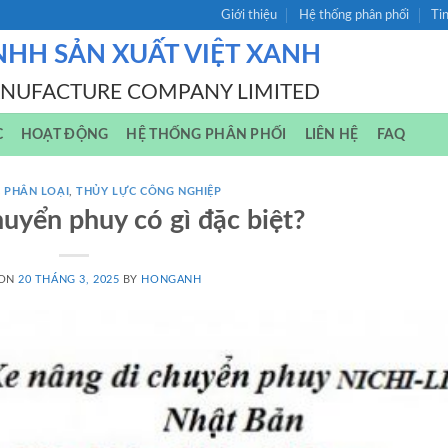
Giới thiệu
Hệ thống phân phối
Ti
NHH SẢN XUẤT VIỆT XANH
ANUFACTURE COMPANY LIMITED
C
HOẠT ĐỘNG
HỆ THỐNG PHÂN PHỐI
LIÊN HỆ
FAQ
 PHÂN LOẠI
,
THỦY LỰC CÔNG NGHIỆP
huyển phuy có gì đặc biệt?
 ON
20 THÁNG 3, 2025
BY
HONGANH