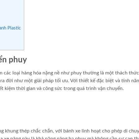
anh Plastic
yển phuy
ển các loại hàng hóa nặng nề như phuy thường là một thách thức
a đời như một giải pháp tối ưu. Với thiết kế đặc biệt và tính năn
iết kiệm thời gian và công sức trong quá trình vận chuyển.
g khung thép chắc chắn, với bánh xe linh hoạt cho phép di chu
ủa xe nâng này là khả năng nâng hạ phuy mà không cần sự can th