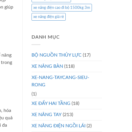
òn giúp
xe nâng điện cao đi bộ 1500kg 3m
xe nâng điện giá rẻ
DANH MỤC
BỘ NGUỒN THỦY LỰC
(17)
ể nâng
 trong
XE NÂNG BÀN
(118)
XE-NANG-TAYCANG-SIEU-
RONG
(1)
XE ĐẨY HAI TẦNG
(18)
m, hóa
XE NÂNG TAY
(213)
ệu quả
i đa
XE NÂNG ĐIỆN NGỒI LÁI
(2)