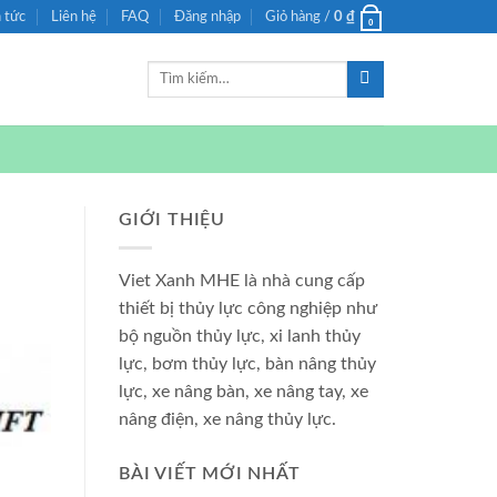
n tức
Liên hệ
FAQ
Đăng nhập
Giỏ hàng /
0
₫
0
Tìm
kiếm:
GIỚI THIỆU
Viet Xanh MHE là nhà cung cấp
thiết bị thủy lực công nghiệp như
bộ nguồn thủy lực, xi lanh thủy
lực, bơm thủy lực, bàn nâng thủy
lực, xe nâng bàn, xe nâng tay, xe
nâng điện, xe nâng thủy lực.
BÀI VIẾT MỚI NHẤT