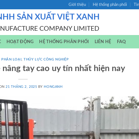
Giới thiệu
Hệ thống phân phối
Ti
NHH SẢN XUẤT VIỆT XANH
ANUFACTURE COMPANY LIMITED
C
HOẠT ĐỘNG
HỆ THỐNG PHÂN PHỐI
LIÊN HỆ
FAQ
 PHÂN LOẠI
,
THỦY LỰC CÔNG NGHIỆP
 nâng tay cao uy tín nhất hiện nay
 ON
21 THÁNG 2, 2025
BY
HONGANH