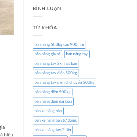
BÌNH LUẬN
TỪ KHÓA
bàn nâng 500kg cao 900mm
bàn nâng gía rẻ
bàn nâng tay
bàn nâng tay 2x nhật bản
bàn nâng tay điện 500kg
bàn nâng tay điện di chuyển 500kg
bàn nâng điện 500kg
bàn nâng điện đài loan
bán xe nâng bàn
bán xe nâng bán tự động.
gia
bán xe nâng tay 2 tấn
và hiệu