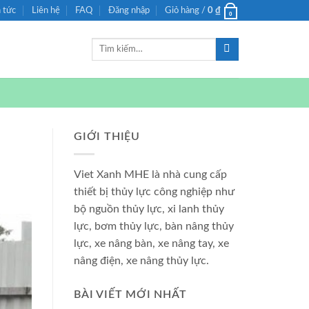
n tức
Liên hệ
FAQ
Đăng nhập
Giỏ hàng /
0
₫
0
Tìm
kiếm:
GIỚI THIỆU
Viet Xanh MHE là nhà cung cấp
thiết bị thủy lực công nghiệp như
bộ nguồn thủy lực, xi lanh thủy
lực, bơm thủy lực, bàn nâng thủy
lực, xe nâng bàn, xe nâng tay, xe
nâng điện, xe nâng thủy lực.
BÀI VIẾT MỚI NHẤT