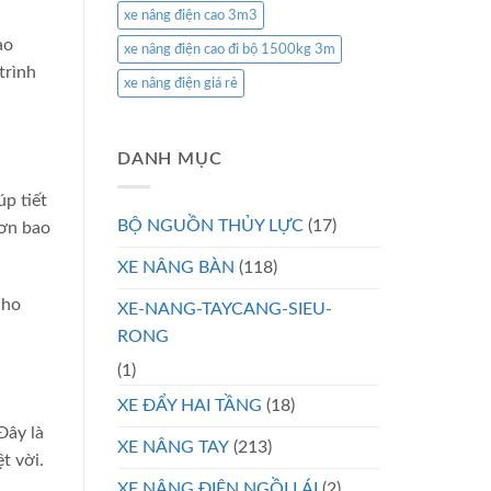
xe nâng điện cao 3m3
ao
xe nâng điện cao đi bộ 1500kg 3m
trình
xe nâng điện giá rẻ
DANH MỤC
p tiết
BỘ NGUỒN THỦY LỰC
(17)
hơn bao
XE NÂNG BÀN
(118)
cho
XE-NANG-TAYCANG-SIEU-
RONG
(1)
XE ĐẨY HAI TẦNG
(18)
Đây là
XE NÂNG TAY
(213)
t vời.
XE NÂNG ĐIỆN NGỒI LÁI
(2)