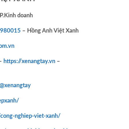
P.Kinh doanh
83980015
– Hồng Anh Việt Xanh
om.vn
–
https://xenangtay.vn
–
/@xenangtay
epxanh/
/cong-nghiep-viet-xanh/