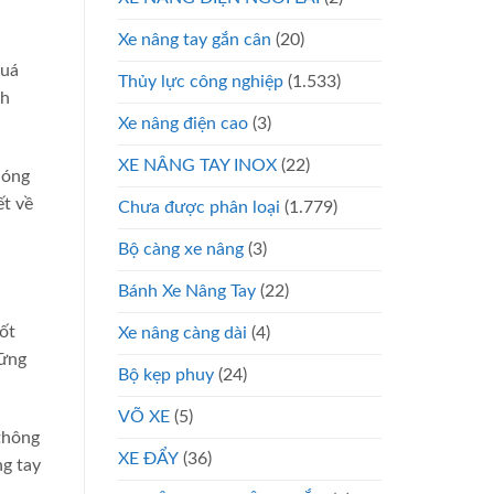
Xe nâng tay gắn cân
(20)
quá
Thủy lực công nghiệp
(1.533)
ch
Xe nâng điện cao
(3)
XE NÂNG TAY INOX
(22)
hóng
ết về
Chưa được phân loại
(1.779)
Bộ càng xe nâng
(3)
Bánh Xe Nâng Tay
(22)
ốt
Xe nâng càng dài
(4)
hững
Bộ kẹp phuy
(24)
VÕ XE
(5)
thông
XE ĐẨY
(36)
ng tay