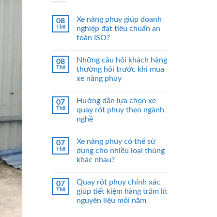
Xe nâng phuy giúp doanh
08
Th8
nghiệp đạt tiêu chuẩn an
toàn ISO?
Những câu hỏi khách hàng
08
Th8
thường hỏi trước khi mua
xe nâng phuy
Hướng dẫn lựa chọn xe
07
Th8
quay rót phuy theo ngành
nghề
Xe nâng phuy có thể sử
07
Th8
dụng cho nhiều loại thùng
khác nhau?
Quay rót phuy chính xác
07
Th8
giúp tiết kiệm hàng trăm lít
nguyên liệu mỗi năm