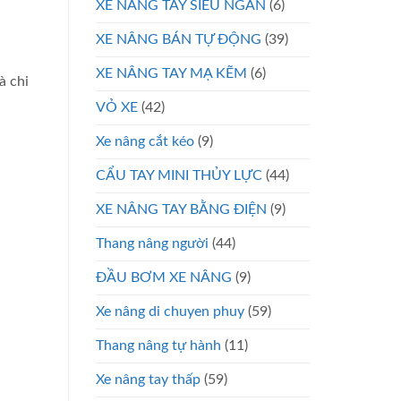
XE NÂNG TAY SIÊU NGẮN
(6)
XE NÂNG BÁN TỰ ĐỘNG
(39)
XE NÂNG TAY MẠ KẼM
(6)
à chi
VỎ XE
(42)
Xe nâng cắt kéo
(9)
CẨU TAY MINI THỦY LỰC
(44)
XE NÂNG TAY BẰNG ĐIỆN
(9)
Thang nâng người
(44)
ĐẦU BƠM XE NÂNG
(9)
Xe nâng di chuyen phuy
(59)
Thang nâng tự hành
(11)
Xe nâng tay thấp
(59)