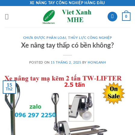
Skip
XE NÂNG TAY CÔNG NGHIỆP HÀNG ĐẦU
to
0
content
CHƯA ĐƯỢC PHÂN LOẠI
,
THỦY LỰC CÔNG NGHIỆP
Xe nâng tay thấp có bền không?
POSTED ON
15 THÁNG 2, 2025
BY
HONGANH
15
Th2