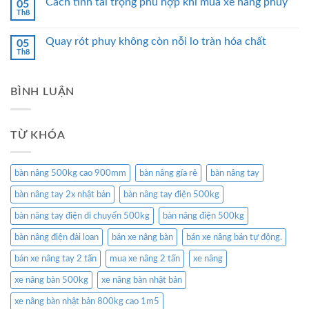
Cách tính tải trọng phù hợp khi mua xe nâng phuy
05
Th8
Quay rót phuy không còn nỗi lo tràn hóa chất
05
Th8
BÌNH LUẬN
TỪ KHÓA
bàn nâng 500kg cao 900mm
bàn nâng gía rẻ
bàn nâng tay
bàn nâng tay 2x nhật bản
bàn nâng tay điện 500kg
bàn nâng tay điện di chuyển 500kg
bàn nâng điện 500kg
bàn nâng điện đài loan
bán xe nâng bàn
bán xe nâng bán tự động.
bán xe nâng tay 2 tấn
mua xe nâng 2 tấn
xe nâng
xe nâng bàn 500kg
xe nâng bàn nhật bản
xe nâng bàn nhật bản 800kg cao 1m5