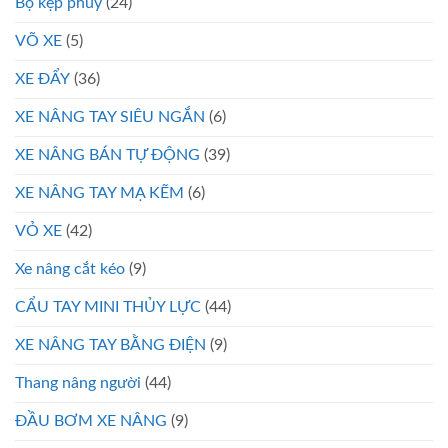
Bộ kẹp phuy
(24)
VÕ XE
(5)
XE ĐẨY
(36)
XE NÂNG TAY SIÊU NGẮN
(6)
XE NÂNG BÁN TỰ ĐỘNG
(39)
XE NÂNG TAY MẠ KẼM
(6)
VỎ XE
(42)
Xe nâng cắt kéo
(9)
CẨU TAY MINI THỦY LỰC
(44)
XE NÂNG TAY BẰNG ĐIỆN
(9)
Thang nâng người
(44)
ĐẦU BƠM XE NÂNG
(9)