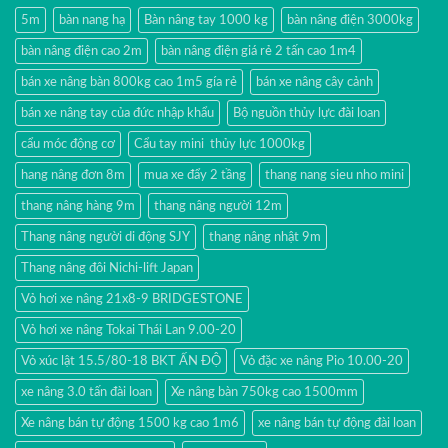
5m
bàn nang hạ
Bàn nâng tay 1000 kg
bàn nâng điện 3000kg
bàn nâng điện cao 2m
bàn nâng điện giá rẻ 2 tấn cao 1m4
bán xe nâng bàn 800kg cao 1m5 gía rẻ
bán xe nâng cây cảnh
bán xe nâng tay của đức nhập khẩu
Bộ nguồn thủy lực đài loan
cẩu móc động cơ
Cẩu tay mini thủy lực 1000kg
hang nâng đơn 8m
mua xe đẩy 2 tầng
thang nang sieu nho mini
thang nâng hàng 9m
thang nâng người 12m
Thang nâng người di động SJY
thang nâng nhật 9m
Thang nâng đôi Nichi-lift Japan
Vỏ hơi xe nâng 21x8-9 BRIDGESTONE
Vỏ hơi xe nâng Tokai Thái Lan 9.00-20
Vỏ xúc lật 15.5/80-18 BKT ẤN ĐỘ
Vỏ đặc xe nâng Pio 10.00-20
xe nâng 3.0 tấn đài loan
Xe nâng bàn 750kg cao 1500mm
Xe nâng bán tự động 1500 kg cao 1m6
xe nâng bán tự động đài loan