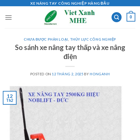
Skip
XE NÂNG TAY CÔNG NGHIỆP HÀNG ĐẦU
to
0
content
CHƯA ĐƯỢC PHÂN LOẠI
,
THỦY LỰC CÔNG NGHIỆP
So sánh xe nâng tay thấp và xe nâng
điện
POSTED ON
12 THÁNG 2, 2025
BY
HONGANH
12
Th2