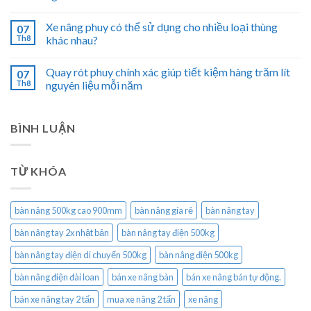
Xe nâng phuy có thể sử dụng cho nhiều loại thùng
07
Th8
khác nhau?
Quay rót phuy chính xác giúp tiết kiệm hàng trăm lít
07
Th8
nguyên liệu mỗi năm
BÌNH LUẬN
TỪ KHÓA
bàn nâng 500kg cao 900mm
bàn nâng gía rẻ
bàn nâng tay
bàn nâng tay 2x nhật bản
bàn nâng tay điện 500kg
bàn nâng tay điện di chuyển 500kg
bàn nâng điện 500kg
bàn nâng điện đài loan
bán xe nâng bàn
bán xe nâng bán tự động.
bán xe nâng tay 2 tấn
mua xe nâng 2 tấn
xe nâng