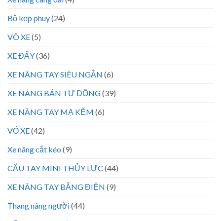
Bộ kẹp phuy
(24)
VÕ XE
(5)
XE ĐẨY
(36)
XE NÂNG TAY SIÊU NGẮN
(6)
XE NÂNG BÁN TỰ ĐỘNG
(39)
XE NÂNG TAY MẠ KẼM
(6)
VỎ XE
(42)
Xe nâng cắt kéo
(9)
CẨU TAY MINI THỦY LỰC
(44)
XE NÂNG TAY BẰNG ĐIỆN
(9)
Thang nâng người
(44)