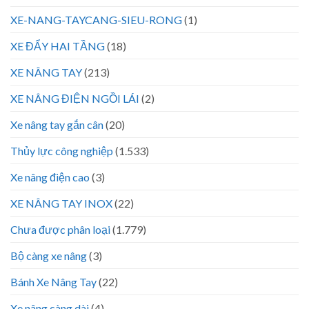
XE-NANG-TAYCANG-SIEU-RONG
(1)
XE ĐẨY HAI TẦNG
(18)
XE NÂNG TAY
(213)
XE NÂNG ĐIỆN NGỒI LÁI
(2)
Xe nâng tay gắn cân
(20)
Thủy lực công nghiệp
(1.533)
Xe nâng điện cao
(3)
XE NÂNG TAY INOX
(22)
Chưa được phân loại
(1.779)
Bộ càng xe nâng
(3)
Bánh Xe Nâng Tay
(22)
Xe nâng càng dài
(4)