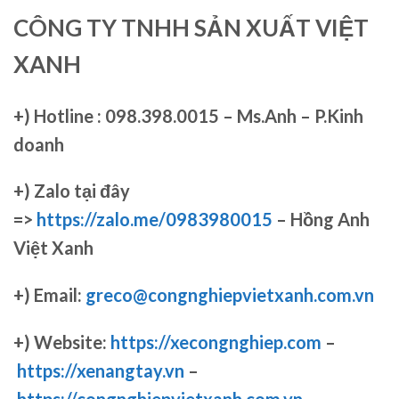
CÔNG TY TNHH SẢN XUẤT VIỆT
XANH
+)
Hotline : 098.398.0015 – Ms.Anh – P.Kinh
doanh
+)
Zalo tại đây
=>
https://zalo.me/0983980015
– Hồng Anh
Việt Xanh
+) Email:
greco@congnghiepvietxanh.com.vn
+) Website:
https://xecongnghiep.com
–
https://xenangtay.vn
–
https://congnghiepvietxanh.com.vn