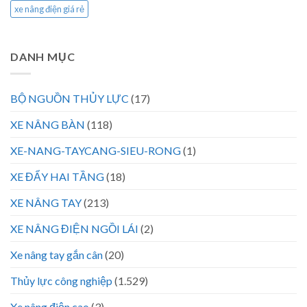
xe nâng điện giá rẻ
DANH MỤC
BỘ NGUỒN THỦY LỰC
(17)
XE NÂNG BÀN
(118)
XE-NANG-TAYCANG-SIEU-RONG
(1)
XE ĐẨY HAI TẦNG
(18)
XE NÂNG TAY
(213)
XE NÂNG ĐIỆN NGỒI LÁI
(2)
Xe nâng tay gắn cân
(20)
Thủy lực công nghiệp
(1.529)
Xe nâng điện cao
(3)