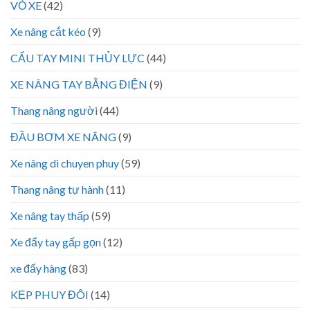
VỎ XE
(42)
Xe nâng cắt kéo
(9)
CẨU TAY MINI THỦY LỰC
(44)
XE NÂNG TAY BẰNG ĐIỆN
(9)
Thang nâng người
(44)
ĐẦU BƠM XE NÂNG
(9)
Xe nâng di chuyen phuy
(59)
Thang nâng tự hành
(11)
Xe nâng tay thấp
(59)
Xe đẩy tay gấp gọn
(12)
xe đẩy hàng
(83)
KẸP PHUY ĐÔI
(14)