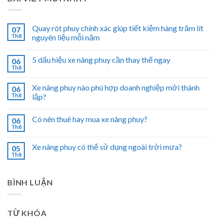
Quay rót phuy chính xác giúp tiết kiệm hàng trăm lít
07
Th8
nguyên liệu mỗi năm
5 dấu hiệu xe nâng phuy cần thay thế ngay
06
Th8
Xe nâng phuy nào phù hợp doanh nghiệp mới thành
06
Th8
lập?
Có nên thuê hay mua xe nâng phuy?
06
Th8
Xe nâng phuy có thể sử dụng ngoài trời mưa?
05
Th8
BÌNH LUẬN
TỪ KHÓA