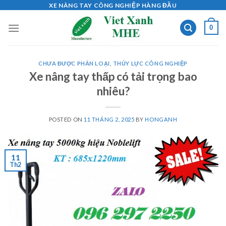
Skip
XE NÂNG TAY CÔNG NGHIỆP HÀNG ĐẦU
to
0
content
CHƯA ĐƯỢC PHÂN LOẠI
,
THỦY LỰC CÔNG NGHIỆP
Xe nâng tay thấp có tải trọng bao
nhiêu?
POSTED ON
11 THÁNG 2, 2025
BY
HONGANH
11
Th2