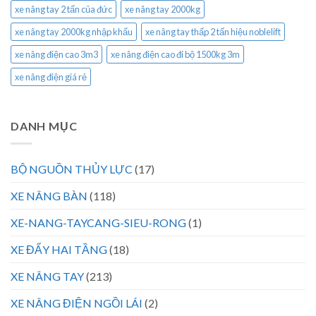
xe nâng tay 2 tấn của đức
xe nâng tay 2000kg
xe nâng tay 2000kg nhập khẩu
xe nâng tay thấp 2 tấn hiệu noblelift
xe nâng điện cao 3m3
xe nâng điện cao đi bộ 1500kg 3m
xe nâng điện giá rẻ
DANH MỤC
BỘ NGUỒN THỦY LỰC
(17)
XE NÂNG BÀN
(118)
XE-NANG-TAYCANG-SIEU-RONG
(1)
XE ĐẨY HAI TẦNG
(18)
XE NÂNG TAY
(213)
XE NÂNG ĐIỆN NGỒI LÁI
(2)