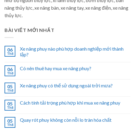
như bộ nguồn thủy lực, xi lanh thủy lực, bơm thủy lực, bàn
nâng thủy lực, xe nâng bàn, xe nâng tay, xe nâng điện, xe nâng
thủy lực.
BÀI VIẾT MỚI NHẤT
Xe nâng phuy nào phù hợp doanh nghiệp mới thành
06
Th8
lập?
Có nên thuê hay mua xe nâng phuy?
06
Th8
Xe nâng phuy có thể sử dụng ngoài trời mưa?
05
Th8
Cách tính tải trọng phù hợp khi mua xe nâng phuy
05
Th8
Quay rót phuy không còn nỗi lo tràn hóa chất
05
Th8