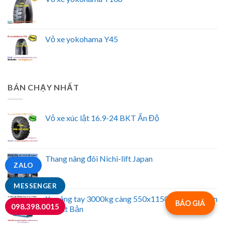
Vỏ xe yokohama Y45
BÁN CHẠY NHẤT
Vỏ xe xúc lật 16.9-24 BKT Ấn Độ
Thang nâng đôi Nichi-lift Japan
ZALO
MESSENGER
Xe nâng tay 3000kg càng 550x1150mm Bishamon
BÁO GIÁ
098.398.0015
- Nhật Bản