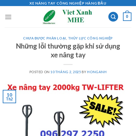
Skip
XE NÂNG TAY CÔNG NGHIỆP HÀNG ĐẦU
to
0
content
CHƯA ĐƯỢC PHÂN LOẠI
,
THỦY LỰC CÔNG NGHIỆP
Những lỗi thường gặp khi sử dụng
xe nâng tay
POSTED ON
10 THÁNG 2, 2025
BY
HONGANH
10
Th2