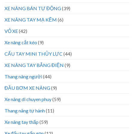
XE NÂNG BÁN TỰ ĐỘNG
(39)
XE NÂNG TAY MẠ KẼM
(6)
VỎ XE
(42)
Xe nâng cắt kéo
(9)
CẨU TAY MINI THỦY LỰC
(44)
XE NÂNG TAY BẰNG ĐIỆN
(9)
Thang nâng người
(44)
ĐẦU BƠM XE NÂNG
(9)
Xe nâng di chuyen phuy
(59)
Thang nâng tự hành
(11)
Xe nâng tay thấp
(59)
Xe đẩy tay gấp gọn
(12)