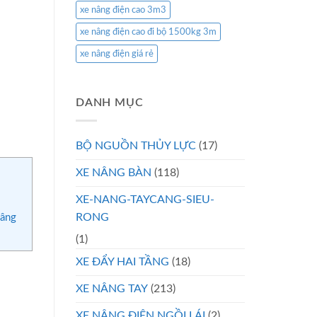
xe nâng điện cao 3m3
xe nâng điện cao đi bộ 1500kg 3m
xe nâng điện giá rẻ
DANH MỤC
BỘ NGUỒN THỦY LỰC
(17)
XE NÂNG BÀN
(118)
XE-NANG-TAYCANG-SIEU-
RONG
nâng
(1)
XE ĐẨY HAI TẦNG
(18)
XE NÂNG TAY
(213)
XE NÂNG ĐIỆN NGỒI LÁI
(2)