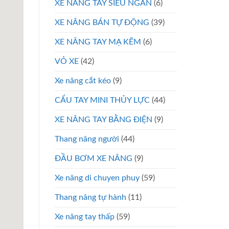
XE NÂNG TAY SIÊU NGẮN
(6)
XE NÂNG BÁN TỰ ĐỘNG
(39)
XE NÂNG TAY MẠ KẼM
(6)
VỎ XE
(42)
Xe nâng cắt kéo
(9)
CẨU TAY MINI THỦY LỰC
(44)
XE NÂNG TAY BẰNG ĐIỆN
(9)
Thang nâng người
(44)
ĐẦU BƠM XE NÂNG
(9)
Xe nâng di chuyen phuy
(59)
Thang nâng tự hành
(11)
Xe nâng tay thấp
(59)