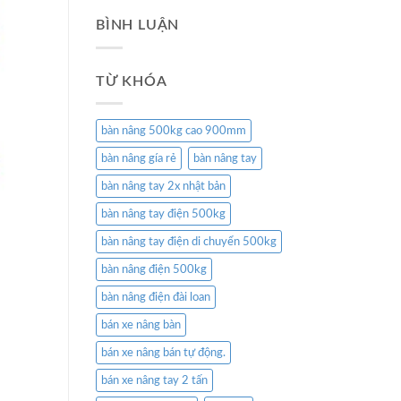
BÌNH LUẬN
TỪ KHÓA
bàn nâng 500kg cao 900mm
bàn nâng gía rẻ
bàn nâng tay
bàn nâng tay 2x nhật bản
bàn nâng tay điện 500kg
bàn nâng tay điện di chuyển 500kg
bàn nâng điện 500kg
bàn nâng điện đài loan
bán xe nâng bàn
bán xe nâng bán tự động.
bán xe nâng tay 2 tấn