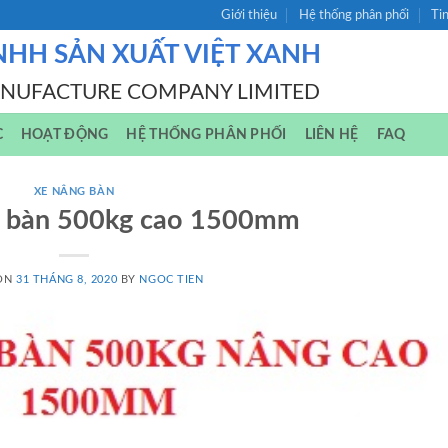
Giới thiệu
Hệ thống phân phối
Ti
NHH SẢN XUẤT VIỆT XANH
ANUFACTURE COMPANY LIMITED
C
HOẠT ĐỘNG
HỆ THỐNG PHÂN PHỐI
LIÊN HỆ
FAQ
XE NÂNG BÀN
t bàn 500kg cao 1500mm
 ON
31 THÁNG 8, 2020
BY
NGOC TIEN