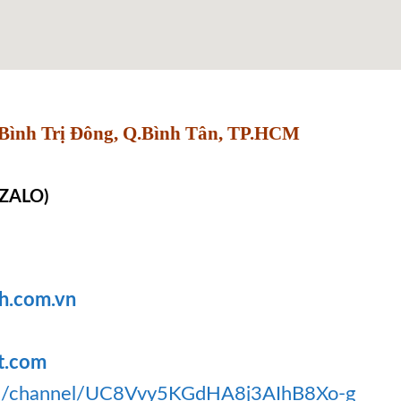
Bình Trị Đông, Q.Bình Tân, TP.HCM
 ZALO)
h.com.vn
t.com
om/channel/UC8Vvy5KGdHA8j3AIhB8Xo-g