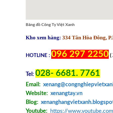
Bảng đồ Công Ty Việt Xanh
Kho xem hàng:
334 Tân Hòa Đông, P.
096 297 2250
HOTLINE :
(
028- 6681. 7761
Tel:
Email:
xenang@congnghiepvietxan
Website:
xenangtay.vn
Blog:
xenanghangvietxanh.blogspo
Youtube:
https://www.youtube.c