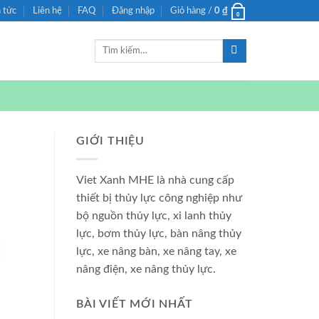
n tức
Liên hệ
FAQ
Đăng nhập
Giỏ hàng /
0
₫
0
Tìm
kiếm:
GIỚI THIỆU
Viet Xanh MHE là nhà cung cấp
thiết bị thủy lực công nghiệp như
bộ nguồn thủy lực, xi lanh thủy
lực, bơm thủy lực, bàn nâng thủy
lực, xe nâng bàn, xe nâng tay, xe
nâng điện, xe nâng thủy lực.
BÀI VIẾT MỚI NHẤT