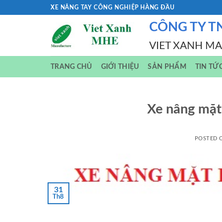
Skip
XE NÂNG TAY CÔNG NGHIỆP HÀNG ĐẦU
to
CÔNG TY T
content
VIET XANH M
TRANG CHỦ
GIỚI THIỆU
SẢN PHẨM
TIN TỨ
Xe nâng mặ
POSTED
31
Th8