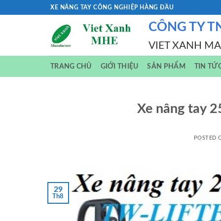
Skip
XE NÂNG TAY CÔNG NGHIỆP HÀNG ĐẦU
to
CÔNG TY T
content
VIET XANH M
TRANG CHỦ
GIỚI THIỆU
SẢN PHẨM
TIN TỨ
Xe nâng tay 2
POSTED
29
Th8