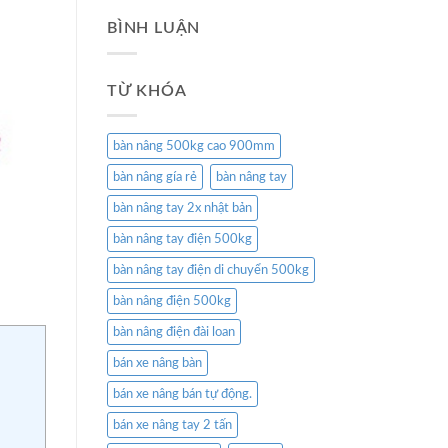
BÌNH LUẬN
TỪ KHÓA
bàn nâng 500kg cao 900mm
bàn nâng gía rẻ
bàn nâng tay
bàn nâng tay 2x nhật bản
bàn nâng tay điện 500kg
bàn nâng tay điện di chuyển 500kg
bàn nâng điện 500kg
bàn nâng điện đài loan
bán xe nâng bàn
bán xe nâng bán tự động.
bán xe nâng tay 2 tấn