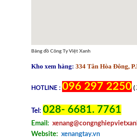
Bảng đồ Công Ty Việt Xanh
Kho xem hàng:
334 Tân Hòa Đông, P.
096 297 2250
HOTLINE :
(
028- 6681. 7761
Tel:
Email:
xenang@congnghiepvietxan
Website:
xenangtay.vn