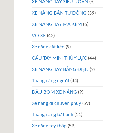
XE NÂNG TAY SIÊU NGẮN
(6)
XE NÂNG BÁN TỰ ĐỘNG
(39)
XE NÂNG TAY MẠ KẼM
(6)
VỎ XE
(42)
Xe nâng cắt kéo
(9)
CẨU TAY MINI THỦY LỰC
(44)
XE NÂNG TAY BẰNG ĐIỆN
(9)
Thang nâng người
(44)
ĐẦU BƠM XE NÂNG
(9)
Xe nâng di chuyen phuy
(59)
Thang nâng tự hành
(11)
Xe nâng tay thấp
(59)