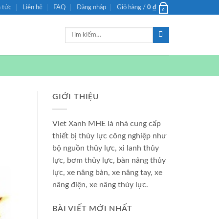
n tức
Liên hệ
FAQ
Đăng nhập
Giỏ hàng /
0
₫
0
Tìm
kiếm:
GIỚI THIỆU
Viet Xanh MHE là nhà cung cấp
thiết bị thủy lực công nghiệp như
bộ nguồn thủy lực, xi lanh thủy
lực, bơm thủy lực, bàn nâng thủy
lực, xe nâng bàn, xe nâng tay, xe
nâng điện, xe nâng thủy lực.
BÀI VIẾT MỚI NHẤT