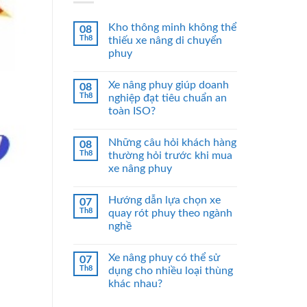
Kho thông minh không thể
08
Th8
thiếu xe nâng di chuyển
phuy
Xe nâng phuy giúp doanh
08
Th8
nghiệp đạt tiêu chuẩn an
toàn ISO?
Những câu hỏi khách hàng
08
Th8
thường hỏi trước khi mua
xe nâng phuy
Hướng dẫn lựa chọn xe
07
Th8
quay rót phuy theo ngành
nghề
Xe nâng phuy có thể sử
07
Th8
dụng cho nhiều loại thùng
khác nhau?