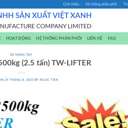
Giới thiệu
Hệ thống phân phối
Ti
NHH SẢN XUẤT VIỆT XANH
ANUFACTURE COMPANY LIMITED
C
HOẠT ĐỘNG
HỆ THỐNG PHÂN PHỐI
LIÊN HỆ
FAQ
XE NÂNG TAY
500kg (2.5 tấn) TW-LIFTER
 ON
29 THÁNG 8, 2020
BY
NGOC TIEN