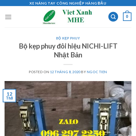
Skip
XE NÂNG TAY CÔNG NGHIỆP HÀNG ĐẦU
to
0
content
BỘ KẸP PHUY
Bộ kẹp phuy đôi hiệu NICHI-LIFT
Nhật Bản
POSTED ON
12 THÁNG 8, 2020
BY
NGOC TIEN
12
Th8