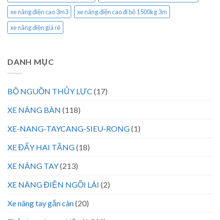
xe nâng điện cao 3m3
xe nâng điện cao đi bộ 1500kg 3m
xe nâng điện giá rẻ
DANH MỤC
BỘ NGUỒN THỦY LỰC
(17)
XE NÂNG BÀN
(118)
XE-NANG-TAYCANG-SIEU-RONG
(1)
XE ĐẨY HAI TẦNG
(18)
XE NÂNG TAY
(213)
XE NÂNG ĐIỆN NGỒI LÁI
(2)
Xe nâng tay gắn cân
(20)