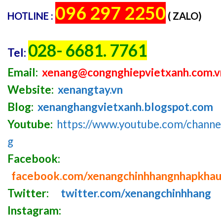
096 297 2250
HOTLINE :
( ZALO)
028- 6681. 7761
Tel:
Email:
xenang@congnghiepvietxanh.com.v
Website:
xenangtay.vn
Blog:
xenanghangvietxanh.blogspot.com
Youtube:
https://www.youtube.com/chan
g
Facebook:
facebook.com/xenangchinhhangnhapkha
Twitter:
twitter.com/xenangchinhhang
Instagram: