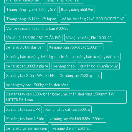
Thang nâng người di động SJY
thang nâng nhật 9m
Thang nâng đôi Nichi-lift Japan
Vỏ hơi xe nâng 21x8-9 BRIDGESTONE
Vỏ hơi xe nâng Tokai Thái Lan 9.00-20
Vỏ xúc lật 15.5/80-18 BKT ẤN ĐỘ
Vỏ đặc xe nâng Pio 10.00-20
xe nâng 3.0 tấn đài loan
Xe nâng bàn 750kg cao 1500mm
Xe nâng bán tự động 1500 kg cao 1m6
xe nâng bán tự động đài loan
xe nâng cao 1000kg giá rẻ
xe nâng chéo
xe nâng di chuyển phuy
Xe nâng tay 2 tấn TW-LIFTER
Xe nâng tay 2500kg nhật
xe nâng tay cao 1500kg chân siêu rộng
Xe nâng tay cao 1500kg nâng cao 1m6 chân siêu rộng 1500mm TW-
LIFTER Đài Loan
Xe nâng tay cao OPK
Xe nâng tay cắt kéo 1500kg
Xe nâng tay inox 2.5 tấn
xe nâng tay đặc biệt 838x1220mm
xe nâng thủy sản mạ kẽm
xe nâng điện nhập khấu