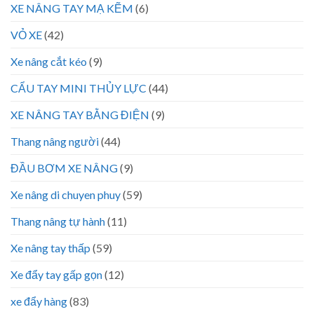
XE NÂNG TAY MẠ KẼM
(6)
VỎ XE
(42)
Xe nâng cắt kéo
(9)
CẨU TAY MINI THỦY LỰC
(44)
XE NÂNG TAY BẰNG ĐIỆN
(9)
Thang nâng người
(44)
ĐẦU BƠM XE NÂNG
(9)
Xe nâng di chuyen phuy
(59)
Thang nâng tự hành
(11)
Xe nâng tay thấp
(59)
Xe đẩy tay gấp gọn
(12)
xe đẩy hàng
(83)