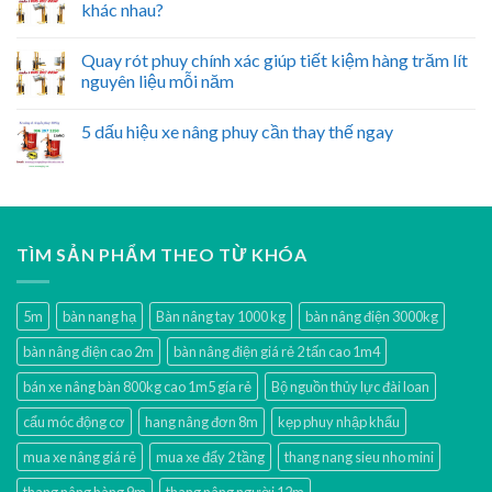
khác nhau?
Quay rót phuy chính xác giúp tiết kiệm hàng trăm lít
nguyên liệu mỗi năm
5 dấu hiệu xe nâng phuy cần thay thế ngay
TÌM SẢN PHẨM THEO TỪ KHÓA
5m
bàn nang hạ
Bàn nâng tay 1000 kg
bàn nâng điện 3000kg
bàn nâng điện cao 2m
bàn nâng điện giá rẻ 2 tấn cao 1m4
bán xe nâng bàn 800kg cao 1m5 gía rẻ
Bộ nguồn thủy lực đài loan
cẩu móc động cơ
hang nâng đơn 8m
kẹp phuy nhập khẩu
mua xe nâng giá rẻ
mua xe đẩy 2 tầng
thang nang sieu nho mini
thang nâng hàng 9m
thang nâng người 12m