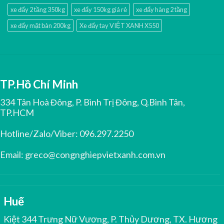
xe đẩy 2 tầng 350kg
xe đẩy 150kg giá rẻ
xe đẩy hàng 2 tầng
xe đẩy mặt bàn 200kg
Xe đẩy tay VIỆT XANH X550
TP.Hồ Chí Minh
334 Tân Hoà Đông, P. Bình Trị Đông, Q.Bình Tân,
TP.HCM
Hotline/Zalo/Viber:
096.297.2250
Email:
greco@congnghiepvietxanh.com.vn
Huế
Kiệt 344 Trưng Nữ Vương, P. Thủy Dương, TX. Hương