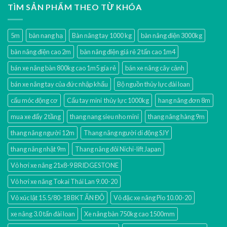
TÌM SẢN PHẨM THEO TỪ KHÓA
5m
bàn nang hạ
Bàn nâng tay 1000 kg
bàn nâng điện 3000kg
bàn nâng điện cao 2m
bàn nâng điện giá rẻ 2 tấn cao 1m4
bán xe nâng bàn 800kg cao 1m5 gía rẻ
bán xe nâng cây cảnh
bán xe nâng tay của đức nhập khẩu
Bộ nguồn thủy lực đài loan
cẩu móc động cơ
Cẩu tay mini thủy lực 1000kg
hang nâng đơn 8m
mua xe đẩy 2 tầng
thang nang sieu nho mini
thang nâng hàng 9m
thang nâng người 12m
Thang nâng người di động SJY
thang nâng nhật 9m
Thang nâng đôi Nichi-lift Japan
Vỏ hơi xe nâng 21x8-9 BRIDGESTONE
Vỏ hơi xe nâng Tokai Thái Lan 9.00-20
Vỏ xúc lật 15.5/80-18 BKT ẤN ĐỘ
Vỏ đặc xe nâng Pio 10.00-20
xe nâng 3.0 tấn đài loan
Xe nâng bàn 750kg cao 1500mm