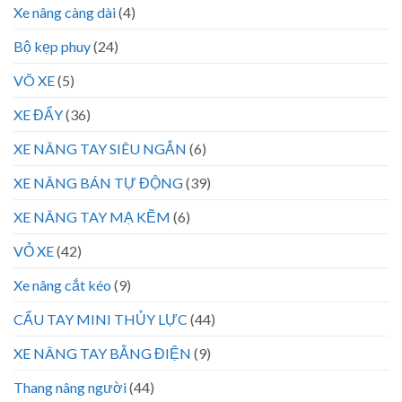
Xe nâng càng dài
(4)
Bộ kẹp phuy
(24)
VÕ XE
(5)
XE ĐẨY
(36)
XE NÂNG TAY SIÊU NGẮN
(6)
XE NÂNG BÁN TỰ ĐỘNG
(39)
XE NÂNG TAY MẠ KẼM
(6)
VỎ XE
(42)
Xe nâng cắt kéo
(9)
CẨU TAY MINI THỦY LỰC
(44)
XE NÂNG TAY BẰNG ĐIỆN
(9)
Thang nâng người
(44)