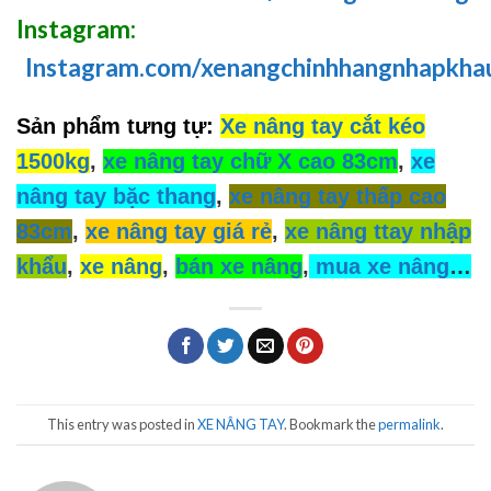
Instagram:
Instagram.com/xenangchinhhangnhapkha
Sản phẩm tưng tự:
Xe nâng tay cắt kéo
1500kg
,
xe nâng tay chữ X cao 83cm
,
xe
nâng tay bặc thang
,
xe nâng tay thấp cao
83cm
,
xe nâng tay giá rẻ
,
xe nâng ttay nhập
khẩu
,
xe nâng
,
bán xe nâng
,
mua xe nâng
…
This entry was posted in
XE NÂNG TAY
. Bookmark the
permalink
.