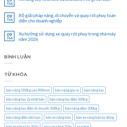
Th8
Bộ giải pháp nâng, di chuyển và quay rót phuy toàn
09
Th8
diện cho doanh nghiệp
Xu hướng sử dụng xe quay rót phuy trong nhà máy
09
Th8
năm 2026
BÌNH LUẬN
TỪ KHÓA
bàn nâng 500kg cao 900mm
bàn nâng gía rẻ
bàn nâng tay
bàn nâng tay 2x nhật bản
bàn nâng tay điện 500kg
bàn nâng tay điện di chuyển 500kg
bàn nâng điện 500kg
bàn nâng điện đài loan
bán xe nâng bàn
bán xe nâng bán tự động.
bán xe nâng tay 2 tấn
mua xe nâng 2 tấn
xe nâng