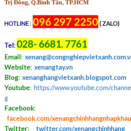
Trị Đông, Q.Bình Tân, TP.HCM
096 297 2250
HOTLINE :
( ZALO)
028- 6681. 7761
Tel:
Email:
xenang@congnghiepvietxanh.com.v
Website:
xenangtay.vn
Blog:
xenanghangvietxanh.blogspot.com
Youtube:
https://www.youtube.com/chan
g
Facebook:
facebook.com/xenangchinhhangnhapkha
Twitter:
twitter.com/xenangchinhhang