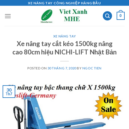
Skip
XE NÂNG TAY CÔNG NGHIỆP HÀNG ĐẦU
to
0
content
XE NÂNG TAY
Xe nâng tay cắt kéo 1500kg nâng
cao 80cm hiệu NICHI-LIFT Nhật Bản
POSTED ON
30 THÁNG 7, 2020
BY
NGOC TIEN
30
Th7