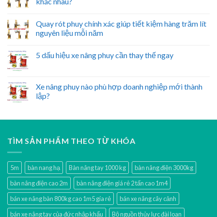
khác nhau?
Quay rót phuy chính xác giúp tiết kiệm hàng trăm lít
nguyên liệu mỗi năm
5 dấu hiệu xe nâng phuy cần thay thế ngay
Xe nâng phuy nào phù hợp doanh nghiệp mới thành
lập?
TÌM SẢN PHẨM THEO TỪ KHÓA
5m
bàn nang hạ
Bàn nâng tay 1000 kg
bàn nâng điện 3000kg
bàn nâng điện cao 2m
bàn nâng điện giá rẻ 2 tấn cao 1m4
bán xe nâng bàn 800kg cao 1m5 gía rẻ
bán xe nâng cây cảnh
bán xe nâng tay của đức nhập khẩu
Bộ nguồn thủy lực đài loan