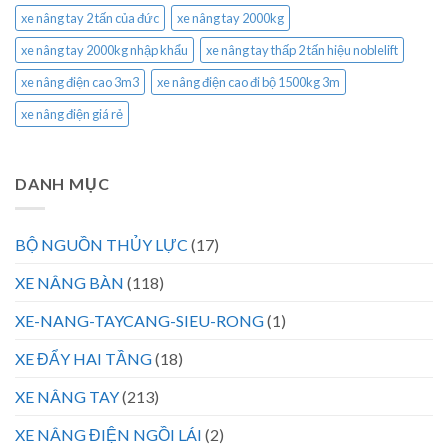
xe nâng tay 2 tấn của đức
xe nâng tay 2000kg
xe nâng tay 2000kg nhập khẩu
xe nâng tay thấp 2 tấn hiệu noblelift
xe nâng điện cao 3m3
xe nâng điện cao đi bộ 1500kg 3m
xe nâng điện giá rẻ
DANH MỤC
BỘ NGUỒN THỦY LỰC
(17)
XE NÂNG BÀN
(118)
XE-NANG-TAYCANG-SIEU-RONG
(1)
XE ĐẨY HAI TẦNG
(18)
XE NÂNG TAY
(213)
XE NÂNG ĐIỆN NGỒI LÁI
(2)