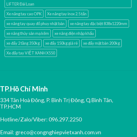
LIFTER Đài Loan
Xe nâng tay cao OPK
Xe nâng tay inox 2.5 tấn
xe nâng tay quay đổ phuy nhật bản
xe nâng tay đặc biệt 838x1220mm
xe nâng thủy sản mạ kẽm
xe nâng điện nhập khấu
xe đẩy 2 tầng 350kg
xe đẩy 150kg giá rẻ
xe đẩy mặt bàn 200kg
Xe đẩy tay VIỆT XANH X550
TP.Hồ Chí Minh
334 Tân Hoà Đông, P. Bình Trị Đông, Q.Bình Tân,
TP.HCM
Hotline/Zalo/Viber:
096.297.2250
Email:
greco@congnghiepvietxanh.com.vn