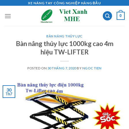
Skip
XE NÂNG TAY CÔNG NGHIỆP HÀNG ĐẦU
to
0
content
BÀN NÂNG THỦY LỰC
Bàn nâng thủy lực 1000kg cao 4m
hiệu TW-LIFTER
POSTED ON
30 THÁNG 7, 2020
BY
NGOC TIEN
30
Th7