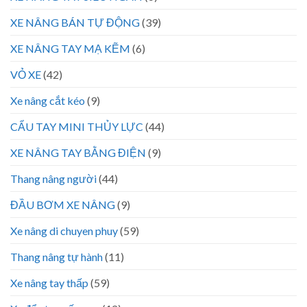
XE NÂNG BÁN TỰ ĐỘNG
(39)
XE NÂNG TAY MẠ KẼM
(6)
VỎ XE
(42)
Xe nâng cắt kéo
(9)
CẨU TAY MINI THỦY LỰC
(44)
XE NÂNG TAY BẰNG ĐIỆN
(9)
Thang nâng người
(44)
ĐẦU BƠM XE NÂNG
(9)
Xe nâng di chuyen phuy
(59)
Thang nâng tự hành
(11)
Xe nâng tay thấp
(59)