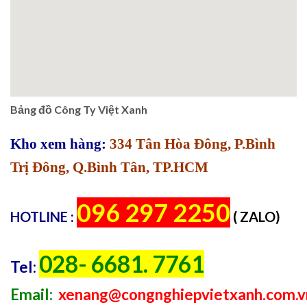
Bảng đồ Công Ty Việt Xanh
Kho xem hàng:
334 Tân Hòa Đông, P.Bình
Trị Đông, Q.Bình Tân, TP.HCM
096 297 2250
HOTLINE :
( ZALO)
028- 6681. 7761
Tel:
Email:
xenang@congnghiepvietxanh.com.v