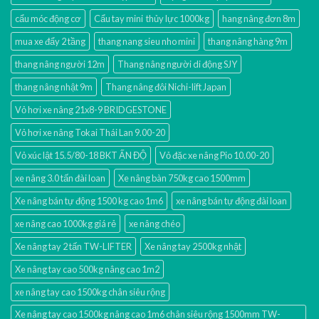
cẩu móc động cơ
Cẩu tay mini thủy lực 1000kg
hang nâng đơn 8m
mua xe đẩy 2 tầng
thang nang sieu nho mini
thang nâng hàng 9m
thang nâng người 12m
Thang nâng người di động SJY
thang nâng nhật 9m
Thang nâng đôi Nichi-lift Japan
Vỏ hơi xe nâng 21x8-9 BRIDGESTONE
Vỏ hơi xe nâng Tokai Thái Lan 9.00-20
Vỏ xúc lật 15.5/80-18 BKT ẤN ĐỘ
Vỏ đặc xe nâng Pio 10.00-20
xe nâng 3.0 tấn đài loan
Xe nâng bàn 750kg cao 1500mm
Xe nâng bán tự động 1500 kg cao 1m6
xe nâng bán tự động đài loan
xe nâng cao 1000kg giá rẻ
xe nâng chéo
Xe nâng tay 2 tấn TW-LIFTER
Xe nâng tay 2500kg nhật
Xe nâng tay cao 500kg nâng cao 1m2
xe nâng tay cao 1500kg chân siêu rộng
Xe nâng tay cao 1500kg nâng cao 1m6 chân siêu rộng 1500mm TW-