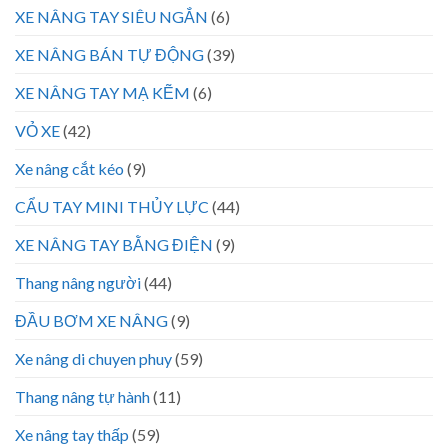
XE NÂNG TAY SIÊU NGẮN
(6)
XE NÂNG BÁN TỰ ĐỘNG
(39)
XE NÂNG TAY MẠ KẼM
(6)
VỎ XE
(42)
Xe nâng cắt kéo
(9)
CẨU TAY MINI THỦY LỰC
(44)
XE NÂNG TAY BẰNG ĐIỆN
(9)
Thang nâng người
(44)
ĐẦU BƠM XE NÂNG
(9)
Xe nâng di chuyen phuy
(59)
Thang nâng tự hành
(11)
Xe nâng tay thấp
(59)