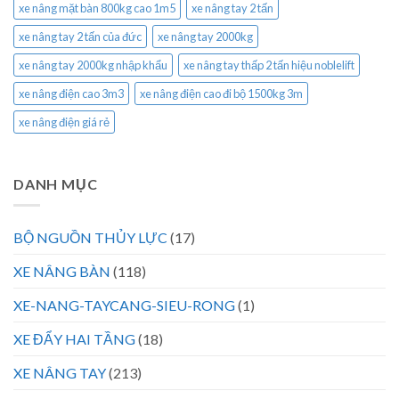
xe nâng mặt bàn 800kg cao 1m5
xe nâng tay 2 tấn
xe nâng tay 2 tấn của đức
xe nâng tay 2000kg
xe nâng tay 2000kg nhập khẩu
xe nâng tay thấp 2 tấn hiệu noblelift
xe nâng điện cao 3m3
xe nâng điện cao đi bộ 1500kg 3m
xe nâng điện giá rẻ
DANH MỤC
BỘ NGUỒN THỦY LỰC
(17)
XE NÂNG BÀN
(118)
XE-NANG-TAYCANG-SIEU-RONG
(1)
XE ĐẨY HAI TẦNG
(18)
XE NÂNG TAY
(213)