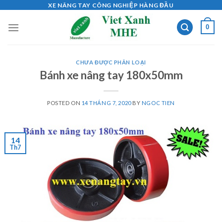
Skip
XE NÂNG TAY CÔNG NGHIỆP HÀNG ĐẦU
to
0
content
CHƯA ĐƯỢC PHÂN LOẠI
Bánh xe nâng tay 180x50mm
POSTED ON
14 THÁNG 7, 2020
BY
NGOC TIEN
14
Th7