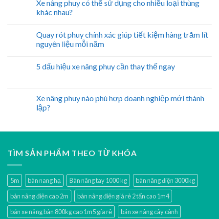
Xe nâng phuy có thể sử dụng cho nhiều loại thùng
khác nhau?
Quay rót phuy chính xác giúp tiết kiệm hàng trăm lít
nguyên liệu mỗi năm
5 dấu hiệu xe nâng phuy cần thay thế ngay
Xe nâng phuy nào phù hợp doanh nghiệp mới thành
lập?
TÌM SẢN PHẨM THEO TỪ KHÓA
5m
bàn nang hạ
Bàn nâng tay 1000 kg
bàn nâng điện 3000kg
bàn nâng điện cao 2m
bàn nâng điện giá rẻ 2 tấn cao 1m4
bán xe nâng bàn 800kg cao 1m5 gía rẻ
bán xe nâng cây cảnh