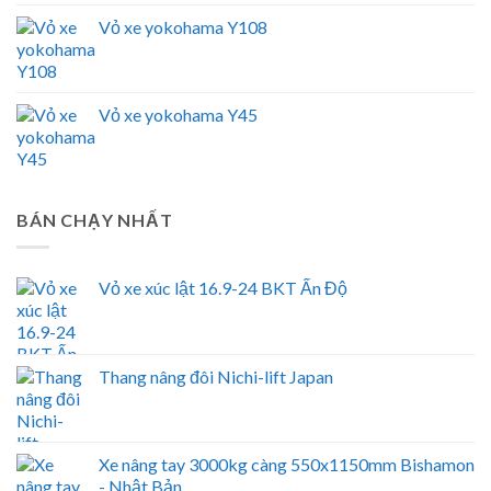
Vỏ xe yokohama Y108
Vỏ xe yokohama Y45
BÁN CHẠY NHẤT
Vỏ xe xúc lật 16.9-24 BKT Ấn Độ
Thang nâng đôi Nichi-lift Japan
Xe nâng tay 3000kg càng 550x1150mm Bishamon
- Nhật Bản