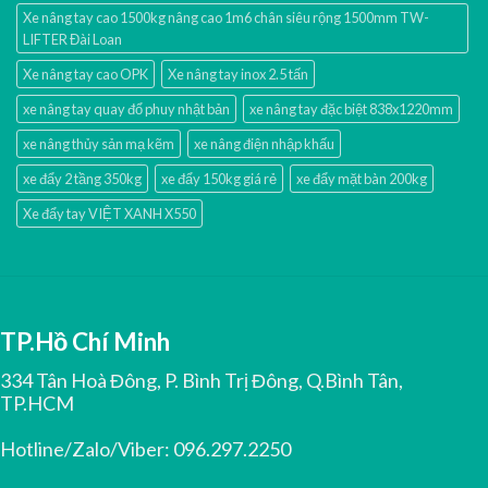
Xe nâng tay cao 1500kg nâng cao 1m6 chân siêu rộng 1500mm TW-
LIFTER Đài Loan
Xe nâng tay cao OPK
Xe nâng tay inox 2.5 tấn
xe nâng tay quay đổ phuy nhật bản
xe nâng tay đặc biệt 838x1220mm
xe nâng thủy sản mạ kẽm
xe nâng điện nhập khấu
xe đẩy 2 tầng 350kg
xe đẩy 150kg giá rẻ
xe đẩy mặt bàn 200kg
Xe đẩy tay VIỆT XANH X550
TP.Hồ Chí Minh
334 Tân Hoà Đông, P. Bình Trị Đông, Q.Bình Tân,
TP.HCM
Hotline/Zalo/Viber:
096.297.2250