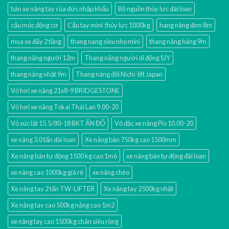
bán xe nâng tay của đức nhập khẩu
Bộ nguồn thủy lực đài loan
cẩu móc động cơ
Cẩu tay mini thủy lực 1000kg
hang nâng đơn 8m
mua xe đẩy 2 tầng
thang nang sieu nho mini
thang nâng hàng 9m
thang nâng người 12m
Thang nâng người di động SJY
thang nâng nhật 9m
Thang nâng đôi Nichi-lift Japan
Vỏ hơi xe nâng 21x8-9 BRIDGESTONE
Vỏ hơi xe nâng Tokai Thái Lan 9.00-20
Vỏ xúc lật 15.5/80-18 BKT ẤN ĐỘ
Vỏ đặc xe nâng Pio 10.00-20
xe nâng 3.0 tấn đài loan
Xe nâng bàn 750kg cao 1500mm
Xe nâng bán tự động 1500 kg cao 1m6
xe nâng bán tự động đài loan
xe nâng cao 1000kg giá rẻ
xe nâng chéo
Xe nâng tay 2 tấn TW-LIFTER
Xe nâng tay 2500kg nhật
Xe nâng tay cao 500kg nâng cao 1m2
xe nâng tay cao 1500kg chân siêu rộng