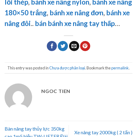
lỗi thép
,
bánh xe nâng nylon
,
bánh xe nâng
180×50 trắng
,
bánh xe nâng đơn
,
bánh xe
nâng đôi
..
bán bánh xe nâng tay thấp
…
This entry was posted in
Chưa được phân loại
. Bookmark the
permalink
.
NGOC TIEN
Bàn nâng tay thủy lực 350kg
Xe nâng tay 2000kg ( 2 tấn )
cao 1m5 hiệu TW-LIFTER Đài