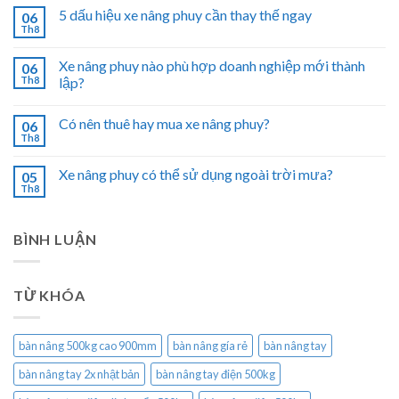
5 dấu hiệu xe nâng phuy cần thay thế ngay
06
Th8
Xe nâng phuy nào phù hợp doanh nghiệp mới thành
06
Th8
lập?
Có nên thuê hay mua xe nâng phuy?
06
Th8
Xe nâng phuy có thể sử dụng ngoài trời mưa?
05
Th8
BÌNH LUẬN
TỪ KHÓA
bàn nâng 500kg cao 900mm
bàn nâng gía rẻ
bàn nâng tay
bàn nâng tay 2x nhật bản
bàn nâng tay điện 500kg