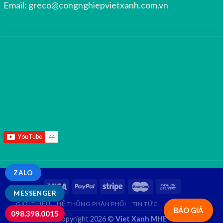
Email:
greco@congnghiepvietxanh.com.vn
ZALO
MESSENGER
GIỚI THIỆU
HỆ THỐNG PHÂN PHỐI
TIN TỨC
LIÊN HỆ
FAQ
BÁO GIÁ
098.398.0015
Copyright 2026 ©
Viet Xanh MHE