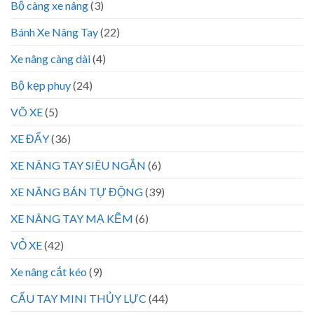
Bộ càng xe nâng
(3)
Bánh Xe Nâng Tay
(22)
Xe nâng càng dài
(4)
Bộ kẹp phuy
(24)
VÕ XE
(5)
XE ĐẨY
(36)
XE NÂNG TAY SIÊU NGẮN
(6)
XE NÂNG BÁN TỰ ĐỘNG
(39)
XE NÂNG TAY MẠ KẼM
(6)
VỎ XE
(42)
Xe nâng cắt kéo
(9)
CẨU TAY MINI THỦY LỰC
(44)