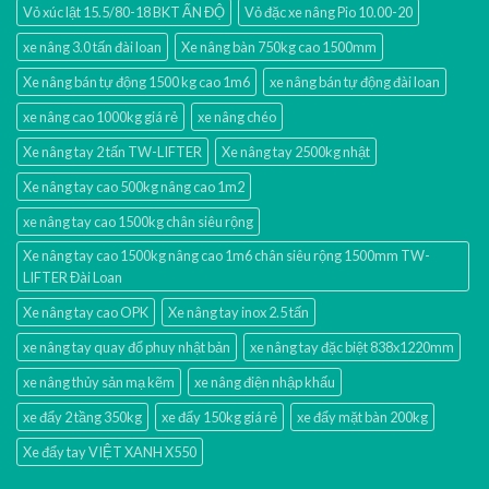
Vỏ xúc lật 15.5/80-18 BKT ẤN ĐỘ
Vỏ đặc xe nâng Pio 10.00-20
xe nâng 3.0 tấn đài loan
Xe nâng bàn 750kg cao 1500mm
Xe nâng bán tự động 1500 kg cao 1m6
xe nâng bán tự động đài loan
xe nâng cao 1000kg giá rẻ
xe nâng chéo
Xe nâng tay 2 tấn TW-LIFTER
Xe nâng tay 2500kg nhật
Xe nâng tay cao 500kg nâng cao 1m2
xe nâng tay cao 1500kg chân siêu rộng
Xe nâng tay cao 1500kg nâng cao 1m6 chân siêu rộng 1500mm TW-
LIFTER Đài Loan
Xe nâng tay cao OPK
Xe nâng tay inox 2.5 tấn
xe nâng tay quay đổ phuy nhật bản
xe nâng tay đặc biệt 838x1220mm
xe nâng thủy sản mạ kẽm
xe nâng điện nhập khấu
xe đẩy 2 tầng 350kg
xe đẩy 150kg giá rẻ
xe đẩy mặt bàn 200kg
Xe đẩy tay VIỆT XANH X550