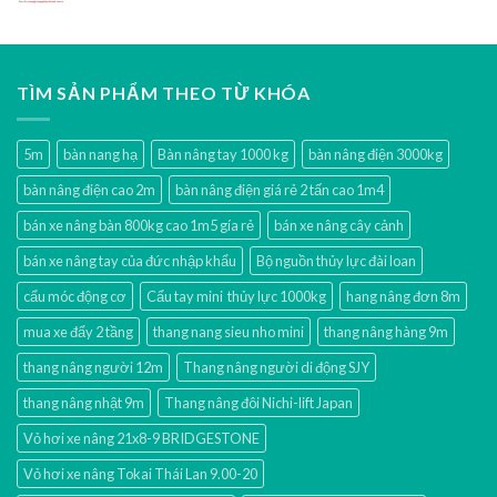
TÌM SẢN PHẨM THEO TỪ KHÓA
5m
bàn nang hạ
Bàn nâng tay 1000 kg
bàn nâng điện 3000kg
bàn nâng điện cao 2m
bàn nâng điện giá rẻ 2 tấn cao 1m4
bán xe nâng bàn 800kg cao 1m5 gía rẻ
bán xe nâng cây cảnh
bán xe nâng tay của đức nhập khẩu
Bộ nguồn thủy lực đài loan
cẩu móc động cơ
Cẩu tay mini thủy lực 1000kg
hang nâng đơn 8m
mua xe đẩy 2 tầng
thang nang sieu nho mini
thang nâng hàng 9m
thang nâng người 12m
Thang nâng người di động SJY
thang nâng nhật 9m
Thang nâng đôi Nichi-lift Japan
Vỏ hơi xe nâng 21x8-9 BRIDGESTONE
Vỏ hơi xe nâng Tokai Thái Lan 9.00-20