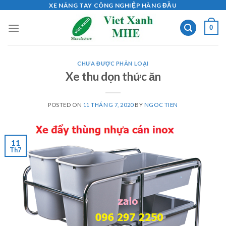
Skip
XE NÂNG TAY CÔNG NGHIỆP HÀNG ĐẦU
to
0
content
CHƯA ĐƯỢC PHÂN LOẠI
Xe thu dọn thức ăn
POSTED ON
11 THÁNG 7, 2020
BY
NGOC TIEN
11
Th7