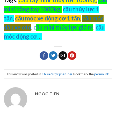
Tags:
Cẩu tay mini thủy lực 1000kg
,
cẩu
mini bằng tay 1000kg
,
cẩu thủy lực 1
tấn
,
cẩu móc xe động cơ 1 tấn
,
cẩu móc
đầu xe oto
,
c
ẩu mini thủy lực giá rẻ
,
cẩu
móc động cơ
…
This entry was posted in
Chưa được phân loại
. Bookmark the
permalink
.
NGOC TIEN