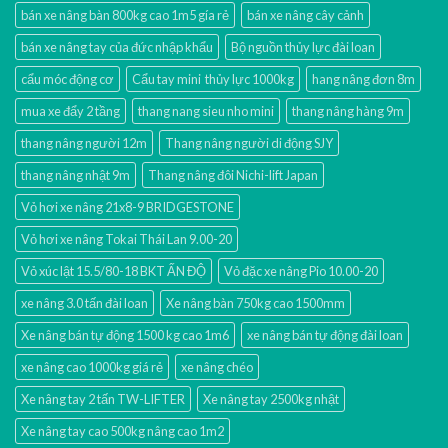
bán xe nâng bàn 800kg cao 1m5 gía rẻ
bán xe nâng cây cảnh
bán xe nâng tay của đức nhập khẩu
Bộ nguồn thủy lực đài loan
cẩu móc động cơ
Cẩu tay mini thủy lực 1000kg
hang nâng đơn 8m
mua xe đẩy 2 tầng
thang nang sieu nho mini
thang nâng hàng 9m
thang nâng người 12m
Thang nâng người di động SJY
thang nâng nhật 9m
Thang nâng đôi Nichi-lift Japan
Vỏ hơi xe nâng 21x8-9 BRIDGESTONE
Vỏ hơi xe nâng Tokai Thái Lan 9.00-20
Vỏ xúc lật 15.5/80-18 BKT ẤN ĐỘ
Vỏ đặc xe nâng Pio 10.00-20
xe nâng 3.0 tấn đài loan
Xe nâng bàn 750kg cao 1500mm
Xe nâng bán tự động 1500 kg cao 1m6
xe nâng bán tự động đài loan
xe nâng cao 1000kg giá rẻ
xe nâng chéo
Xe nâng tay 2 tấn TW-LIFTER
Xe nâng tay 2500kg nhật
Xe nâng tay cao 500kg nâng cao 1m2