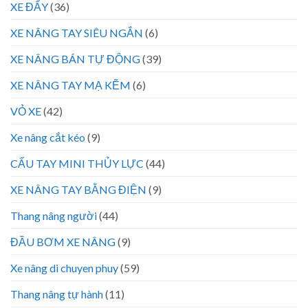
XE ĐẨY
(36)
XE NÂNG TAY SIÊU NGẮN
(6)
XE NÂNG BÁN TỰ ĐỘNG
(39)
XE NÂNG TAY MẠ KẼM
(6)
VỎ XE
(42)
Xe nâng cắt kéo
(9)
CẨU TAY MINI THỦY LỰC
(44)
XE NÂNG TAY BẰNG ĐIỆN
(9)
Thang nâng người
(44)
ĐẦU BƠM XE NÂNG
(9)
Xe nâng di chuyen phuy
(59)
Thang nâng tự hành
(11)