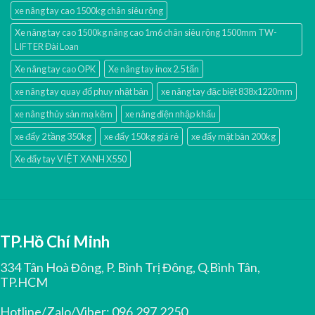
xe nâng tay cao 1500kg chân siêu rộng
Xe nâng tay cao 1500kg nâng cao 1m6 chân siêu rộng 1500mm TW-
LIFTER Đài Loan
Xe nâng tay cao OPK
Xe nâng tay inox 2.5 tấn
xe nâng tay quay đổ phuy nhật bản
xe nâng tay đặc biệt 838x1220mm
xe nâng thủy sản mạ kẽm
xe nâng điện nhập khấu
xe đẩy 2 tầng 350kg
xe đẩy 150kg giá rẻ
xe đẩy mặt bàn 200kg
Xe đẩy tay VIỆT XANH X550
TP.Hồ Chí Minh
334 Tân Hoà Đông, P. Bình Trị Đông, Q.Bình Tân,
TP.HCM
Hotline/Zalo/Viber:
096.297.2250