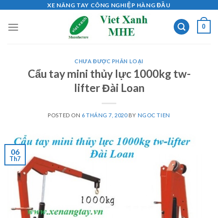
Skip
XE NÂNG TAY CÔNG NGHIỆP HÀNG ĐẦU
to
0
content
CHƯA ĐƯỢC PHÂN LOẠI
Cẩu tay mini thủy lực 1000kg tw-
lifter Đài Loan
POSTED ON
6 THÁNG 7, 2020
BY
NGOC TIEN
06
Th7