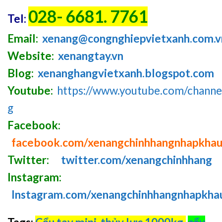
028- 6681. 7761
Tel:
Email:
xenang@congnghiepvietxanh.com.v
Website:
xenangtay.vn
Blog:
xenanghangvietxanh.blogspot.com
Youtube:
https://www.youtube.com/chan
g
Facebook:
facebook.com/xenangchinhhangnhapkha
Twitter:
twitter.com/xenangchinhhang
Instagram:
Instagram.com/xenangchinhhangnhapkha