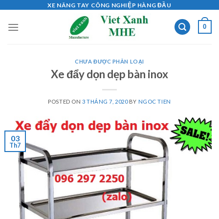
Skip
XE NÂNG TAY CÔNG NGHIỆP HÀNG ĐẦU
to
0
content
CHƯA ĐƯỢC PHÂN LOẠI
Xe đẩy dọn dẹp bàn inox
POSTED ON
3 THÁNG 7, 2020
BY
NGOC TIEN
03
Th7