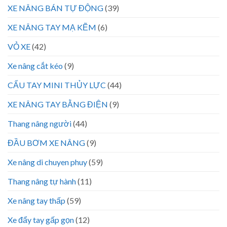
XE NÂNG BÁN TỰ ĐỘNG
(39)
XE NÂNG TAY MẠ KẼM
(6)
VỎ XE
(42)
Xe nâng cắt kéo
(9)
CẨU TAY MINI THỦY LỰC
(44)
XE NÂNG TAY BẰNG ĐIỆN
(9)
Thang nâng người
(44)
ĐẦU BƠM XE NÂNG
(9)
Xe nâng di chuyen phuy
(59)
Thang nâng tự hành
(11)
Xe nâng tay thấp
(59)
Xe đẩy tay gấp gọn
(12)