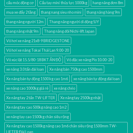
cẩu móc động cơ
Cẩu tay mini thủy lực 1000kg
hang nâng đơn 8m
mua xe đẩy 2 tầng
thang nang sieu nho mini
thang nâng hàng 9m
thang nâng người 12m
Thang nâng người di động SJY
thang nâng nhật 9m
Thang nâng đôi Nichi-lift Japan
Vỏ hơi xe nâng 21x8-9 BRIDGESTONE
Vỏ hơi xe nâng Tokai Thái Lan 9.00-20
Vỏ xúc lật 15.5/80-18 BKT ẤN ĐỘ
Vỏ đặc xe nâng Pio 10.00-20
xe nâng 3.0 tấn đài loan
Xe nâng bàn 750kg cao 1500mm
Xe nâng bán tự động 1500 kg cao 1m6
xe nâng bán tự động đài loan
xe nâng cao 1000kg giá rẻ
xe nâng chéo
Xe nâng tay 2 tấn TW-LIFTER
Xe nâng tay 2500kg nhật
Xe nâng tay cao 500kg nâng cao 1m2
xe nâng tay cao 1500kg chân siêu rộng
Xe nâng tay cao 1500kg nâng cao 1m6 chân siêu rộng 1500mm TW-
LIFTER Đài Loan