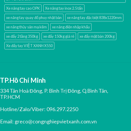
Xe nâng tay cao OPK
Xe nâng tay inox 2.5 tấn
xe nâng tay quay đổ phuy nhật bản
xe nâng tay đặc biệt 838x1220mm
xe nâng thủy sản mạ kẽm
xe nâng điện nhập khấu
xe đẩy 2 tầng 350kg
xe đẩy 150kg giá rẻ
xe đẩy mặt bàn 200kg
Xe đẩy tay VIỆT XANH X550
TP.Hồ Chí Minh
334 Tân Hoà Đông, P. Bình Trị Đông, Q.Bình Tân,
TP.HCM
Hotline/Zalo/Viber:
096.297.2250
Email:
greco@congnghiepvietxanh.com.vn