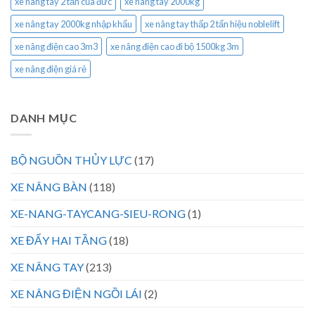
xe nâng tay 2 tấn của đức
xe nâng tay 2000kg
xe nâng tay 2000kg nhập khẩu
xe nâng tay thấp 2 tấn hiệu noblelift
xe nâng điện cao 3m3
xe nâng điện cao đi bộ 1500kg 3m
xe nâng điện giá rẻ
DANH MỤC
BỘ NGUỒN THỦY LỰC
(17)
XE NÂNG BÀN
(118)
XE-NANG-TAYCANG-SIEU-RONG
(1)
XE ĐẨY HAI TẦNG
(18)
XE NÂNG TAY
(213)
XE NÂNG ĐIỆN NGỒI LÁI
(2)