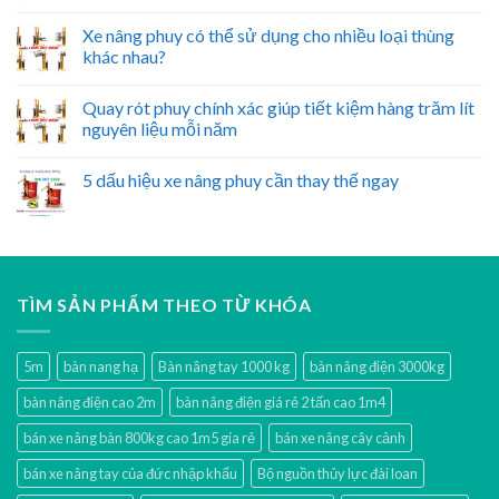
Xe nâng phuy có thể sử dụng cho nhiều loại thùng
khác nhau?
Quay rót phuy chính xác giúp tiết kiệm hàng trăm lít
nguyên liệu mỗi năm
5 dấu hiệu xe nâng phuy cần thay thế ngay
TÌM SẢN PHẨM THEO TỪ KHÓA
5m
bàn nang hạ
Bàn nâng tay 1000 kg
bàn nâng điện 3000kg
bàn nâng điện cao 2m
bàn nâng điện giá rẻ 2 tấn cao 1m4
bán xe nâng bàn 800kg cao 1m5 gía rẻ
bán xe nâng cây cảnh
bán xe nâng tay của đức nhập khẩu
Bộ nguồn thủy lực đài loan