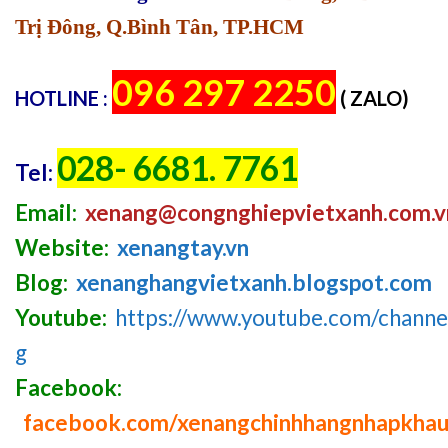
Trị Đông, Q.Bình Tân, TP.HCM
096 297 2250
HOTLINE :
( ZALO)
028- 6681. 7761
Tel:
Email:
xenang@congnghiepvietxanh.com.v
Website:
xenangtay.vn
Blog:
xenanghangvietxanh.blogspot.com
Youtube:
https://www.youtube.com/chan
g
Facebook:
facebook.com/xenangchinhhangnhapkha