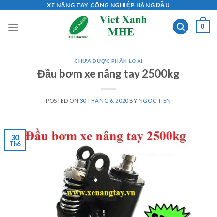
Skip
XE NÂNG TAY CÔNG NGHIỆP HÀNG ĐẦU
to
0
content
CHƯA ĐƯỢC PHÂN LOẠI
Đầu bơm xe nâng tay 2500kg
POSTED ON
30 THÁNG 6, 2020
BY
NGOC TIEN
30
Th6