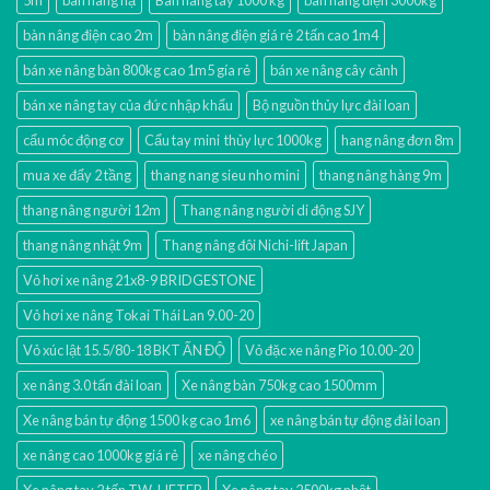
5m
bàn nang hạ
Bàn nâng tay 1000 kg
bàn nâng điện 3000kg
bàn nâng điện cao 2m
bàn nâng điện giá rẻ 2 tấn cao 1m4
bán xe nâng bàn 800kg cao 1m5 gía rẻ
bán xe nâng cây cảnh
bán xe nâng tay của đức nhập khẩu
Bộ nguồn thủy lực đài loan
cẩu móc động cơ
Cẩu tay mini thủy lực 1000kg
hang nâng đơn 8m
mua xe đẩy 2 tầng
thang nang sieu nho mini
thang nâng hàng 9m
thang nâng người 12m
Thang nâng người di động SJY
thang nâng nhật 9m
Thang nâng đôi Nichi-lift Japan
Vỏ hơi xe nâng 21x8-9 BRIDGESTONE
Vỏ hơi xe nâng Tokai Thái Lan 9.00-20
Vỏ xúc lật 15.5/80-18 BKT ẤN ĐỘ
Vỏ đặc xe nâng Pio 10.00-20
xe nâng 3.0 tấn đài loan
Xe nâng bàn 750kg cao 1500mm
Xe nâng bán tự động 1500 kg cao 1m6
xe nâng bán tự động đài loan
xe nâng cao 1000kg giá rẻ
xe nâng chéo