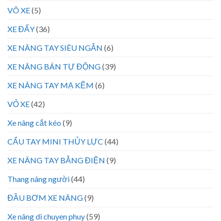
VÕ XE
(5)
XE ĐẨY
(36)
XE NÂNG TAY SIÊU NGẮN
(6)
XE NÂNG BÁN TỰ ĐỘNG
(39)
XE NÂNG TAY MẠ KẼM
(6)
VỎ XE
(42)
Xe nâng cắt kéo
(9)
CẨU TAY MINI THỦY LỰC
(44)
XE NÂNG TAY BẰNG ĐIỆN
(9)
Thang nâng người
(44)
ĐẦU BƠM XE NÂNG
(9)
Xe nâng di chuyen phuy
(59)