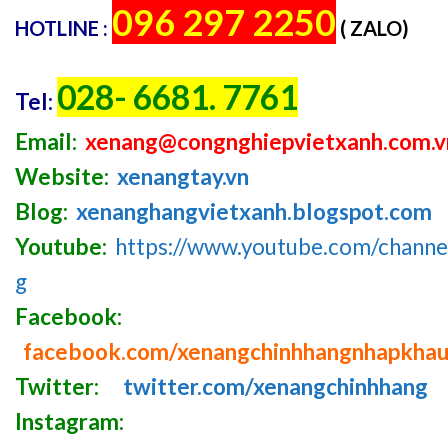
096 297 2250
HOTLINE :
( ZALO)
028- 6681. 7761
Tel:
Email:
xenang@congnghiepvietxanh.com.v
Website:
xenangtay.vn
Blog:
xenanghangvietxanh.blogspot.com
Youtube:
https://www.youtube.com/chan
g
Facebook:
facebook.com/xenangchinhhangnhapkha
Twitter:
twitter.com/xenangchinhhang
Instagram: