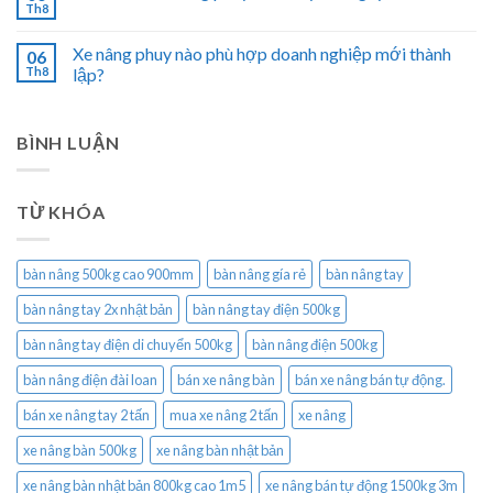
Th8
Xe nâng phuy nào phù hợp doanh nghiệp mới thành
06
Th8
lập?
BÌNH LUẬN
TỪ KHÓA
bàn nâng 500kg cao 900mm
bàn nâng gía rẻ
bàn nâng tay
bàn nâng tay 2x nhật bản
bàn nâng tay điện 500kg
bàn nâng tay điện di chuyển 500kg
bàn nâng điện 500kg
bàn nâng điện đài loan
bán xe nâng bàn
bán xe nâng bán tự động.
bán xe nâng tay 2 tấn
mua xe nâng 2 tấn
xe nâng
xe nâng bàn 500kg
xe nâng bàn nhật bản
xe nâng bàn nhật bản 800kg cao 1m5
xe nâng bán tự động 1500kg 3m