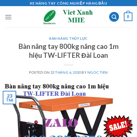
Skip
XE NÂNG TAY CÔNG NGHIỆP HÀNG ĐẦU
to
0
content
BÀN NÂNG THỦY LỰC
Bàn nâng tay 800kg nâng cao 1m
hiệu TW-LIFTER Đài Loan
POSTED ON
23 THÁNG 6, 2020
BY
NGOC TIEN
23
Th6