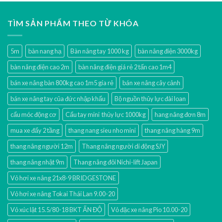
TÌM SẢN PHẨM THEO TỪ KHÓA
5m
bàn nang hạ
Bàn nâng tay 1000 kg
bàn nâng điện 3000kg
bàn nâng điện cao 2m
bàn nâng điện giá rẻ 2 tấn cao 1m4
bán xe nâng bàn 800kg cao 1m5 gía rẻ
bán xe nâng cây cảnh
bán xe nâng tay của đức nhập khẩu
Bộ nguồn thủy lực đài loan
cẩu móc động cơ
Cẩu tay mini thủy lực 1000kg
hang nâng đơn 8m
mua xe đẩy 2 tầng
thang nang sieu nho mini
thang nâng hàng 9m
thang nâng người 12m
Thang nâng người di động SJY
thang nâng nhật 9m
Thang nâng đôi Nichi-lift Japan
Vỏ hơi xe nâng 21x8-9 BRIDGESTONE
Vỏ hơi xe nâng Tokai Thái Lan 9.00-20
Vỏ xúc lật 15.5/80-18 BKT ẤN ĐỘ
Vỏ đặc xe nâng Pio 10.00-20