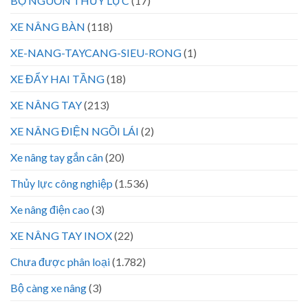
BỘ NGUỒN THỦY LỰC
(17)
XE NÂNG BÀN
(118)
XE-NANG-TAYCANG-SIEU-RONG
(1)
XE ĐẨY HAI TẦNG
(18)
XE NÂNG TAY
(213)
XE NÂNG ĐIỆN NGỒI LÁI
(2)
Xe nâng tay gắn cân
(20)
Thủy lực công nghiệp
(1.536)
Xe nâng điện cao
(3)
XE NÂNG TAY INOX
(22)
Chưa được phân loại
(1.782)
Bộ càng xe nâng
(3)