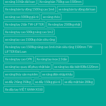
xe nâng 3.0 tấn đài loan
Xe nâng bàn 750kg cao 1500mm
Xe nâng bán tự động 1500 kg cao 1m6
xe nâng bán tự động đài loan
xe nâng cao 1000kg giá rẻ
xe nâng chéo
Xe nâng tay 2 tấn TW-LIFTER
Xe nâng tay 2500kg nhật
Xe nâng tay cao 500kg nâng cao 1m2
xe nâng tay cao 1500kg chân siêu rộng
Xe nâng tay cao 1500kg nâng cao 1m6 chân siêu rộng 1500mm TW-
LIFTER Đài Loan
Xe nâng tay cao OPK
Xe nâng tay inox 2.5 tấn
xe nâng tay quay đổ phuy nhật bản
xe nâng tay đặc biệt 838x1220mm
xe nâng thủy sản mạ kẽm
xe nâng điện nhập khấu
xe đẩy 2 tầng 350kg
xe đẩy 150kg giá rẻ
xe đẩy mặt bàn 200kg
Xe đẩy tay VIỆT XANH X550