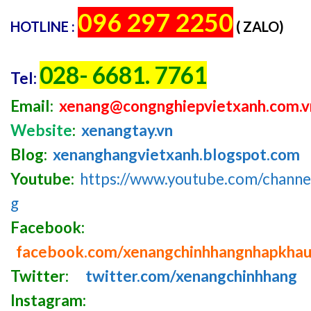
096 297 2250
HOTLINE :
( ZALO)
028- 6681. 7761
Tel:
Email:
xenang@congnghiepvietxanh.com.v
Website
:
xenangtay.vn
Blog:
xenanghangvietxanh.blogspot.com
Youtube:
https://www.youtube.com/chan
g
Facebook:
facebook.com/xenangchinhhangnhapkha
Twitter:
twitter.com/xenangchinhhang
Instagram: