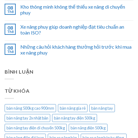
Kho thông minh không thể thiếu xe nâng di chuyển
08
Th8
phuy
Xe nâng phuy giúp doanh nghiệp đạt tiêu chuẩn an
08
Th8
toàn ISO?
Những câu hỏi khách hàng thường hỏi trước khi mua
08
Th8
xe nâng phuy
BÌNH LUẬN
TỪ KHÓA
bàn nâng 500kg cao 900mm
bàn nâng gía rẻ
bàn nâng tay
bàn nâng tay 2x nhật bản
bàn nâng tay điện 500kg
bàn nâng tay điện di chuyển 500kg
bàn nâng điện 500kg
bàn nâng điện đài loan
bán xe nâng bàn
bán xe nâng bán tự động.