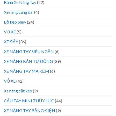
Bánh Xe Nâng Tay
(22)
Xe nâng càng dài
(4)
Bộ kẹp phuy
(24)
VÕ XE
(5)
XE ĐẨY
(36)
XE NÂNG TAY SIÊU NGẮN
(6)
XE NÂNG BÁN TỰ ĐỘNG
(39)
XE NÂNG TAY MẠ KẼM
(6)
VỎ XE
(42)
Xe nâng cắt kéo
(9)
CẨU TAY MINI THỦY LỰC
(44)
XE NÂNG TAY BẰNG ĐIỆN
(9)