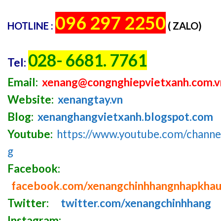
096 297 2250
HOTLINE :
( ZALO)
028- 6681. 7761
Tel:
Email:
xenang@congnghiepvietxanh.com.v
Website:
xenangtay.vn
Blog:
xenanghangvietxanh.blogspot.com
Youtube:
https://www.youtube.com/chan
g
Facebook:
facebook.com/xenangchinhhangnhapkha
Twitter:
twitter.com/xenangchinhhang
Instagram: