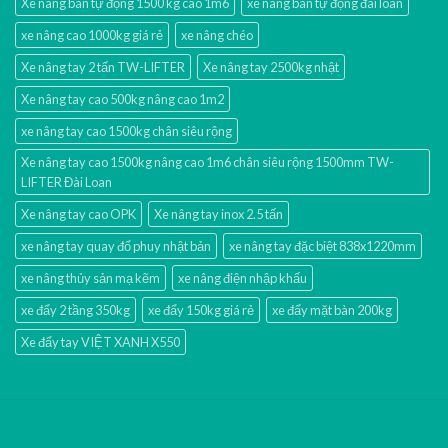
Xe nâng bán tự động 1500 kg cao 1m6
xe nâng bán tự động đài loan
xe nâng cao 1000kg giá rẻ
xe nâng chéo
Xe nâng tay 2 tấn TW-LIFTER
Xe nâng tay 2500kg nhật
Xe nâng tay cao 500kg nâng cao 1m2
xe nâng tay cao 1500kg chân siêu rộng
Xe nâng tay cao 1500kg nâng cao 1m6 chân siêu rộng 1500mm TW-
LIFTER Đài Loan
Xe nâng tay cao OPK
Xe nâng tay inox 2.5 tấn
xe nâng tay quay đổ phuy nhật bản
xe nâng tay đặc biệt 838x1220mm
xe nâng thủy sản mạ kẽm
xe nâng điện nhập khấu
xe đẩy 2 tầng 350kg
xe đẩy 150kg giá rẻ
xe đẩy mặt bàn 200kg
Xe đẩy tay VIỆT XANH X550