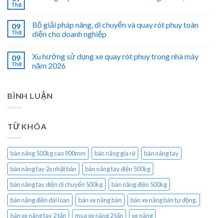
Th8
Bộ giải pháp nâng, di chuyển và quay rót phuy toàn
09
Th8
diện cho doanh nghiệp
Xu hướng sử dụng xe quay rót phuy trong nhà máy
09
Th8
năm 2026
BÌNH LUẬN
TỪ KHÓA
bàn nâng 500kg cao 900mm
bàn nâng gía rẻ
bàn nâng tay
bàn nâng tay 2x nhật bản
bàn nâng tay điện 500kg
bàn nâng tay điện di chuyển 500kg
bàn nâng điện 500kg
bàn nâng điện đài loan
bán xe nâng bàn
bán xe nâng bán tự động.
bán xe nâng tay 2 tấn
mua xe nâng 2 tấn
xe nâng