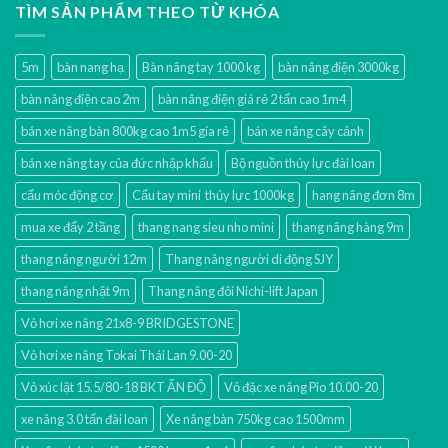
TÌM SẢN PHẨM THEO TỪ KHÓA
5m
bàn nang hạ
Bàn nâng tay 1000 kg
bàn nâng điện 3000kg
bàn nâng điện cao 2m
bàn nâng điện giá rẻ 2 tấn cao 1m4
bán xe nâng bàn 800kg cao 1m5 gía rẻ
bán xe nâng cây cảnh
bán xe nâng tay của đức nhập khẩu
Bộ nguồn thủy lực đài loan
cẩu móc động cơ
Cẩu tay mini thủy lực 1000kg
hang nâng đơn 8m
mua xe đẩy 2 tầng
thang nang sieu nho mini
thang nâng hàng 9m
thang nâng người 12m
Thang nâng người di động SJY
thang nâng nhật 9m
Thang nâng đôi Nichi-lift Japan
Vỏ hơi xe nâng 21x8-9 BRIDGESTONE
Vỏ hơi xe nâng Tokai Thái Lan 9.00-20
Vỏ xúc lật 15.5/80-18 BKT ẤN ĐỘ
Vỏ đặc xe nâng Pio 10.00-20
xe nâng 3.0 tấn đài loan
Xe nâng bàn 750kg cao 1500mm