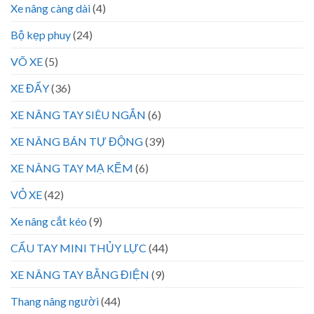
Xe nâng càng dài
(4)
Bộ kẹp phuy
(24)
VÕ XE
(5)
XE ĐẨY
(36)
XE NÂNG TAY SIÊU NGẮN
(6)
XE NÂNG BÁN TỰ ĐỘNG
(39)
XE NÂNG TAY MẠ KẼM
(6)
VỎ XE
(42)
Xe nâng cắt kéo
(9)
CẨU TAY MINI THỦY LỰC
(44)
XE NÂNG TAY BẰNG ĐIỆN
(9)
Thang nâng người
(44)