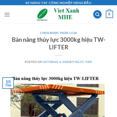
Skip
XE NÂNG TAY CÔNG NGHIỆP HÀNG ĐẦU
to
0
content
CHƯA ĐƯỢC PHÂN LOẠI
Bàn nâng thủy lực 3000kg hiệu TW-
LIFTER
POSTED ON
10 THÁNG 6, 2020
BY
NGOC TIEN
10
Th6