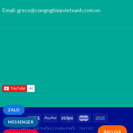
Email:
greco@congnghiepvietxanh.com.vn
ZALO
MESSENGER
GIỚI THIỆU
HỆ THỐNG PHÂN PHỐI
TIN TỨC
LIÊN HỆ
FAQ
BÁO GIÁ