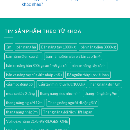
khác nhau?
TÌM SẢN PHẨM THEO TỪ KHÓA
5m
bàn nang hạ
Bàn nâng tay 1000 kg
bàn nâng điện 3000kg
bàn nâng điện cao 2m
bàn nâng điện giá rẻ 2 tấn cao 1m4
bán xe nâng bàn 800kg cao 1m5 gía rẻ
bán xe nâng cây cảnh
bán xe nâng tay của đức nhập khẩu
Bộ nguồn thủy lực đài loan
cẩu móc động cơ
Cẩu tay mini thủy lực 1000kg
hang nâng đơn 8m
mua xe đẩy 2 tầng
thang nang sieu nho mini
thang nâng hàng 9m
thang nâng người 12m
Thang nâng người di động SJY
thang nâng nhật 9m
Thang nâng đôi Nichi-lift Japan
Vỏ hơi xe nâng 21x8-9 BRIDGESTONE