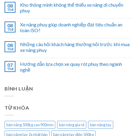
Kho thông minh không thể thiếu xe nâng di chuyển
08
Th8
phuy
Xe nâng phuy giúp doanh nghiệp đạt tiêu chuẩn an
08
Th8
toàn ISO?
Những câu hỏi khách hàng thường hỏi trước khi mua
08
Th8
xe nâng phuy
Hướng dẫn lựa chọn xe quay rót phuy theo ngành
07
Th8
nghề
BÌNH LUẬN
TỪ KHÓA
bàn nâng 500kg cao 900mm
bàn nâng gía rẻ
bàn nâng tay
bàn nâng tay 2x nhật bản
bàn nâng tay điện 500kg