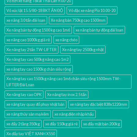
Vỏ hơi xe nâng Tokai Thái Lan 9.00-20
Vỏ xúc lật 15.5/80-18 BKT ẤN ĐỘ
Vỏ đặc xe nâng Pio 10.00-20
xe nâng 3.0 tấn đài loan
Xe nâng bàn 750kg cao 1500mm
Xe nâng bán tự động 1500 kg cao 1m6
xe nâng bán tự động đài loan
xe nâng cao 1000kg giá rẻ
xe nâng chéo
Xe nâng tay 2 tấn TW-LIFTER
Xe nâng tay 2500kg nhật
Xe nâng tay cao 500kg nâng cao 1m2
xe nâng tay cao 1500kg chân siêu rộng
Xe nâng tay cao 1500kg nâng cao 1m6 chân siêu rộng 1500mm TW-
LIFTER Đài Loan
Xe nâng tay cao OPK
Xe nâng tay inox 2.5 tấn
xe nâng tay quay đổ phuy nhật bản
xe nâng tay đặc biệt 838x1220mm
xe nâng thủy sản mạ kẽm
xe nâng điện nhập khấu
xe đẩy 2 tầng 350kg
xe đẩy 150kg giá rẻ
xe đẩy mặt bàn 200kg
Xe đẩy tay VIỆT XANH X550