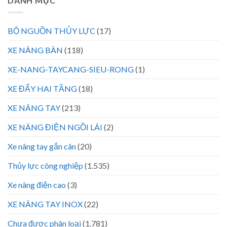
DANH MỤC
BỘ NGUỒN THỦY LỰC
(17)
XE NÂNG BÀN
(118)
XE-NANG-TAYCANG-SIEU-RONG
(1)
XE ĐẨY HAI TẦNG
(18)
XE NÂNG TAY
(213)
XE NÂNG ĐIỆN NGỒI LÁI
(2)
Xe nâng tay gắn cân
(20)
Thủy lực công nghiệp
(1.535)
Xe nâng điện cao
(3)
XE NÂNG TAY INOX
(22)
Chưa được phân loại
(1.781)