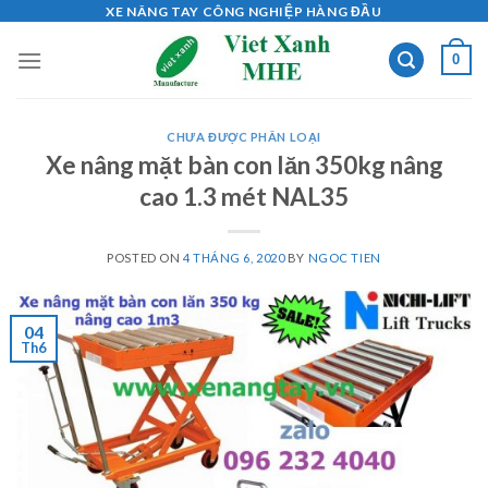
Skip
XE NÂNG TAY CÔNG NGHIỆP HÀNG ĐẦU
to
0
content
CHƯA ĐƯỢC PHÂN LOẠI
Xe nâng mặt bàn con lăn 350kg nâng
cao 1.3 mét NAL35
POSTED ON
4 THÁNG 6, 2020
BY
NGOC TIEN
04
Th6