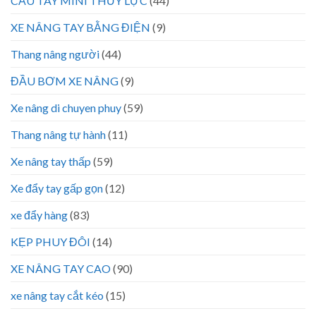
CẨU TAY MINI THỦY LỰC
(44)
XE NÂNG TAY BẰNG ĐIỆN
(9)
Thang nâng người
(44)
ĐẦU BƠM XE NÂNG
(9)
Xe nâng di chuyen phuy
(59)
Thang nâng tự hành
(11)
Xe nâng tay thấp
(59)
Xe đẩy tay gấp gọn
(12)
xe đẩy hàng
(83)
KẸP PHUY ĐÔI
(14)
XE NÂNG TAY CAO
(90)
xe nâng tay cắt kéo
(15)