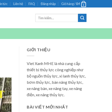
in tức
Liên hệ
FAQ
Đăng nhập
Giỏ hàng /
0
₫
0
Tìm
kiếm:
GIỚI THIỆU
Viet Xanh MHE là nhà cung cấp
thiết bị thủy lực công nghiệp như
bộ nguồn thủy lực, xi lanh thủy lực,
bơm thủy lực, bàn nâng thủy lực,
xe nâng bàn, xe nâng tay, xe nâng
điện, xe nâng thủy lực.
BÀI VIẾT MỚI NHẤT