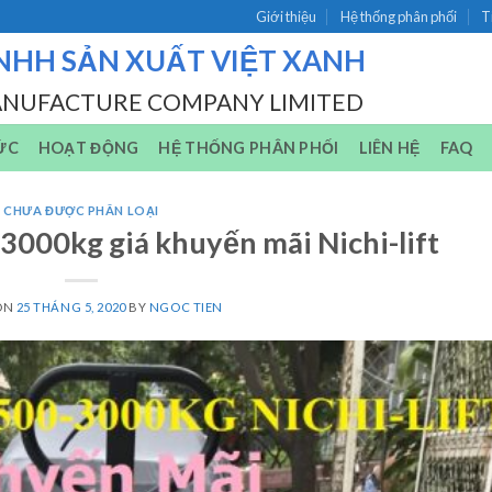
Giới thiệu
Hệ thống phân phối
T
NHH SẢN XUẤT VIỆT XANH
ANUFACTURE COMPANY LIMITED
ỨC
HOẠT ĐỘNG
HỆ THỐNG PHÂN PHỐI
LIÊN HỆ
FAQ
CHƯA ĐƯỢC PHÂN LOẠI
3000kg giá khuyến mãi Nichi-lift
ON
25 THÁNG 5, 2020
BY
NGOC TIEN