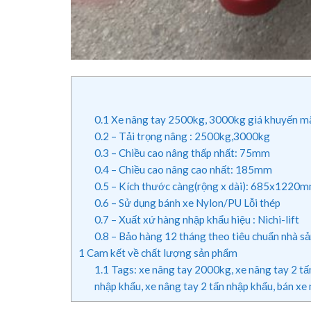
0.1
Xe nâng tay 2500kg, 3000kg giá khuyến mãi
0.2
– Tải trọng nâng : 2500kg,3000kg
0.3
– Chiều cao nâng thấp nhất: 75mm
0.4
– Chiều cao nâng cao nhất: 185mm
0.5
– Kích thước càng(rộng x dài): 685x1220
0.6
– Sử dụng bánh xe Nylon/PU Lỗi thép
0.7
– Xuất xứ hàng nhập khẩu hiệu : Nichi-lift
0.8
– Bảo hàng 12 tháng theo tiêu chuẩn nhà sả
1
Cam kết về chất lượng sản phẩm
1.1
Tags: xe nâng tay 2000kg, xe nâng tay 2 tấn 
nhập khẩu, xe nâng tay 2 tấn nhập khẩu, bán xe