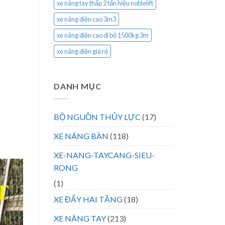
xe nâng tay thấp 2 tấn hiệu noblelift
xe nâng điện cao 3m3
xe nâng điện cao đi bộ 1500kg 3m
xe nâng điện giá rẻ
DANH MỤC
BỘ NGUỒN THỦY LỰC
(17)
XE NÂNG BÀN
(118)
XE-NANG-TAYCANG-SIEU-
RONG
(1)
XE ĐẨY HAI TẦNG
(18)
XE NÂNG TAY
(213)