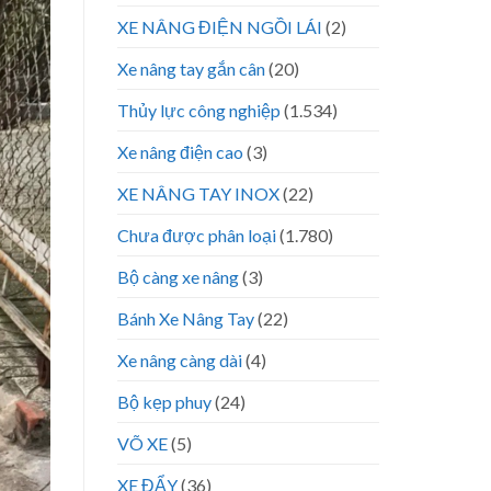
XE NÂNG ĐIỆN NGỒI LÁI
(2)
Xe nâng tay gắn cân
(20)
Thủy lực công nghiệp
(1.534)
Xe nâng điện cao
(3)
XE NÂNG TAY INOX
(22)
Chưa được phân loại
(1.780)
Bộ càng xe nâng
(3)
Bánh Xe Nâng Tay
(22)
Xe nâng càng dài
(4)
Bộ kẹp phuy
(24)
VÕ XE
(5)
XE ĐẨY
(36)