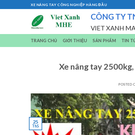
Skip
XE NÂNG TAY CÔNG NGHIỆP HÀNG ĐẦU
to
CÔNG TY T
content
VIET XANH M
TRANG CHỦ
GIỚI THIỆU
SẢN PHẨM
TIN T
Xe nâng tay 2500kg, 
POSTED 
25
Th5