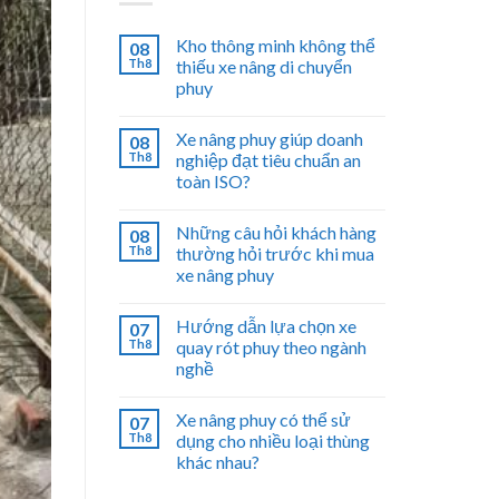
Kho thông minh không thể
08
Th8
thiếu xe nâng di chuyển
phuy
Xe nâng phuy giúp doanh
08
Th8
nghiệp đạt tiêu chuẩn an
toàn ISO?
Những câu hỏi khách hàng
08
Th8
thường hỏi trước khi mua
xe nâng phuy
Hướng dẫn lựa chọn xe
07
Th8
quay rót phuy theo ngành
nghề
Xe nâng phuy có thể sử
07
Th8
dụng cho nhiều loại thùng
khác nhau?