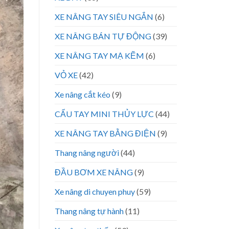
XE NÂNG TAY SIÊU NGẮN
(6)
XE NÂNG BÁN TỰ ĐỘNG
(39)
XE NÂNG TAY MẠ KẼM
(6)
VỎ XE
(42)
Xe nâng cắt kéo
(9)
CẨU TAY MINI THỦY LỰC
(44)
XE NÂNG TAY BẰNG ĐIỆN
(9)
Thang nâng người
(44)
ĐẦU BƠM XE NÂNG
(9)
Xe nâng di chuyen phuy
(59)
Thang nâng tự hành
(11)