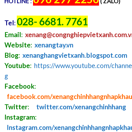
HOTLINE :
( ZALO)
028- 6681. 7761
Tel:
Email:
xenang@congnghiepvietxanh.com.v
Website:
xenangtay.vn
Blog:
xenanghangvietxanh.blogspot.com
Youtube:
https://www.youtube.com/chan
g
Facebook:
facebook.com/xenangchinhhangnhapkha
Twitter:
twitter.com/xenangchinhhang
Instagram:
Instagram.com/xenangchinhhangnhapkha