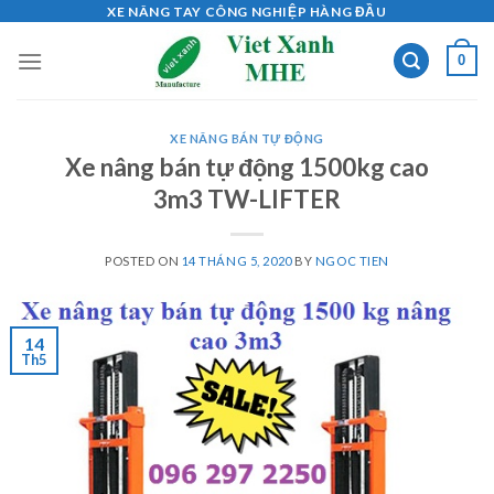
Skip
XE NÂNG TAY CÔNG NGHIỆP HÀNG ĐẦU
to
0
content
XE NÂNG BÁN TỰ ĐỘNG
Xe nâng bán tự động 1500kg cao
3m3 TW-LIFTER
POSTED ON
14 THÁNG 5, 2020
BY
NGOC TIEN
14
Th5