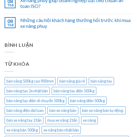
Xe nâng phuy giúp doanh nghiệp đạt tiêu chuẩn an
08
Th8
toàn ISO?
Những câu hỏi khách hàng thường hỏi trước khi mua
08
Th8
xe nâng phuy
BÌNH LUẬN
TỪ KHÓA
bàn nâng 500kg cao 900mm
bàn nâng gía rẻ
bàn nâng tay
bàn nâng tay 2x nhật bản
bàn nâng tay điện 500kg
bàn nâng tay điện di chuyển 500kg
bàn nâng điện 500kg
bàn nâng điện đài loan
bán xe nâng bàn
bán xe nâng bán tự động.
bán xe nâng tay 2 tấn
mua xe nâng 2 tấn
xe nâng
xe nâng bàn 500kg
xe nâng bàn nhật bản