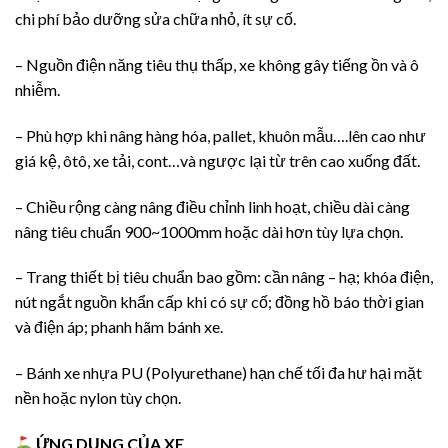
chi phí bảo dưỡng sửa chữa nhỏ, ít sự cố.
– Nguồn điện năng tiêu thụ thấp, xe không gây tiếng ồn và ô
nhiễm.
– Phù hợp khi nâng hàng hóa, pallet, khuôn mẫu….lên cao như
giá kệ, ôtô, xe tải, cont…và ngược lại từ trên cao xuống đất.
– Chiều rộng càng nâng điều chỉnh linh hoạt, chiều dài càng
nâng tiêu chuẩn 900~1000mm hoặc dài hơn tùy lựa chọn.
– Trang thiết bị tiêu chuẩn bao gồm: cần nâng – hạ; khóa điện,
nút ngắt nguồn khẩn cấp khi có sự cố; đồng hồ báo thời gian
và điện áp; phanh hãm bánh xe.
– Bánh xe nhựa PU (Polyurethane) hạn chế tối đa hư hại mặt
nền hoặc nylon tùy chọn.
ỨNG DỤNG CỦA XE