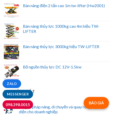
Bàn nâng điện 2 tấn cao 1m tw-lifter (Hw2001)
Bàn nâng thủy lực 1000kg cao 4m hiệu TW-
LIFTER
Bàn nâng thủy lực 3000kg hiệu TW-LIFTER
Bộ nguồn thủy lực DC 12V-1.5kw
ZALO
TIN MỚI NHẤT
MESSENGER
BÁO GIÁ
098.398.0015
Bộ giải pháp nâng, di chuyển và quay rót phuy toàn
diện cho doanh nghiệp