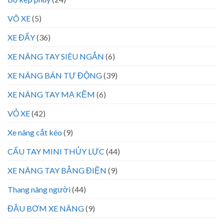
VÕ XE
(5)
XE ĐẨY
(36)
XE NÂNG TAY SIÊU NGẮN
(6)
XE NÂNG BÁN TỰ ĐỘNG
(39)
XE NÂNG TAY MẠ KẼM
(6)
VỎ XE
(42)
Xe nâng cắt kéo
(9)
CẨU TAY MINI THỦY LỰC
(44)
XE NÂNG TAY BẰNG ĐIỆN
(9)
Thang nâng người
(44)
ĐẦU BƠM XE NÂNG
(9)