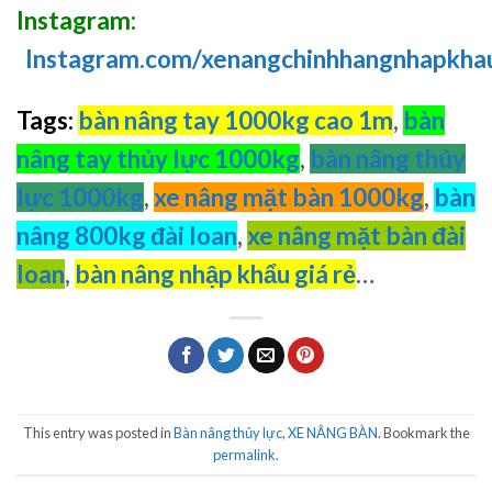
Instagram:
Instagram.com/xenangchinhhangnhapkha
Tags:
bàn nâng tay 1000kg cao 1m
,
bàn
nâng tay thủy lực 1000kg
,
bàn nâng thủy
lực 1000kg
,
xe nâng mặt bàn 1000kg
,
bàn
nâng 800kg đài loan
,
xe nâng mặt bàn đài
loan
,
bàn nâng nhập khẩu giá rẻ
…
This entry was posted in
Bàn nâng thủy lực
,
XE NÂNG BÀN
. Bookmark the
permalink
.