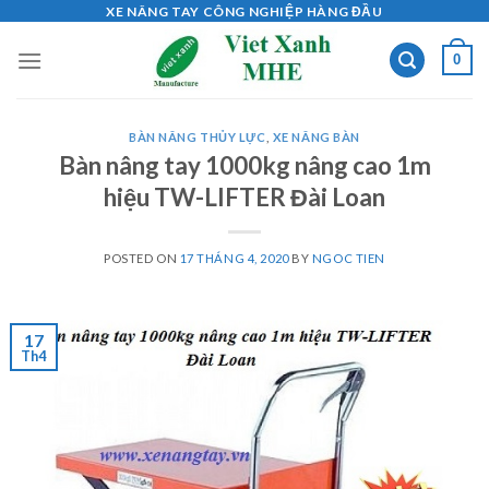
Skip
XE NÂNG TAY CÔNG NGHIỆP HÀNG ĐẦU
to
0
content
BÀN NÂNG THỦY LỰC
,
XE NÂNG BÀN
Bàn nâng tay 1000kg nâng cao 1m
hiệu TW-LIFTER Đài Loan
POSTED ON
17 THÁNG 4, 2020
BY
NGOC TIEN
17
Th4