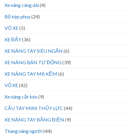
Xe nâng càng dài
(4)
Bộ kẹp phuy
(24)
VÕ XE
(5)
XE ĐẨY
(36)
XE NÂNG TAY SIÊU NGẮN
(6)
XE NÂNG BÁN TỰ ĐỘNG
(39)
XE NÂNG TAY MẠ KẼM
(6)
VỎ XE
(42)
Xe nâng cắt kéo
(9)
CẨU TAY MINI THỦY LỰC
(44)
XE NÂNG TAY BẰNG ĐIỆN
(9)
Thang nâng người
(44)