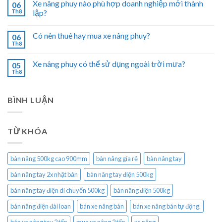
Xe nâng phuy nào phù hợp doanh nghiệp mới thành
06
Th8
lập?
Có nên thuê hay mua xe nâng phuy?
06
Th8
Xe nâng phuy có thể sử dụng ngoài trời mưa?
05
Th8
BÌNH LUẬN
TỪ KHÓA
bàn nâng 500kg cao 900mm
bàn nâng gía rẻ
bàn nâng tay
bàn nâng tay 2x nhật bản
bàn nâng tay điện 500kg
bàn nâng tay điện di chuyển 500kg
bàn nâng điện 500kg
bàn nâng điện đài loan
bán xe nâng bàn
bán xe nâng bán tự động.