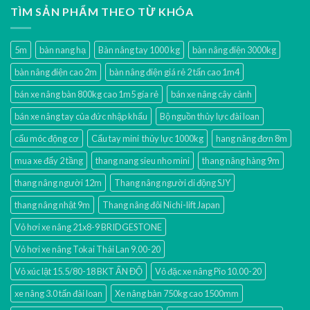
TÌM SẢN PHẨM THEO TỪ KHÓA
5m
bàn nang hạ
Bàn nâng tay 1000 kg
bàn nâng điện 3000kg
bàn nâng điện cao 2m
bàn nâng điện giá rẻ 2 tấn cao 1m4
bán xe nâng bàn 800kg cao 1m5 gía rẻ
bán xe nâng cây cảnh
bán xe nâng tay của đức nhập khẩu
Bộ nguồn thủy lực đài loan
cẩu móc động cơ
Cẩu tay mini thủy lực 1000kg
hang nâng đơn 8m
mua xe đẩy 2 tầng
thang nang sieu nho mini
thang nâng hàng 9m
thang nâng người 12m
Thang nâng người di động SJY
thang nâng nhật 9m
Thang nâng đôi Nichi-lift Japan
Vỏ hơi xe nâng 21x8-9 BRIDGESTONE
Vỏ hơi xe nâng Tokai Thái Lan 9.00-20
Vỏ xúc lật 15.5/80-18 BKT ẤN ĐỘ
Vỏ đặc xe nâng Pio 10.00-20
xe nâng 3.0 tấn đài loan
Xe nâng bàn 750kg cao 1500mm