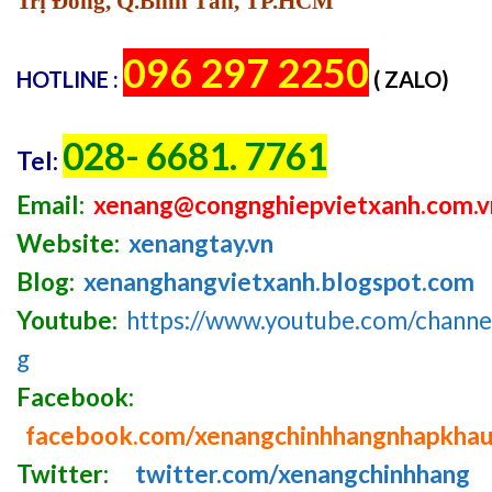
Trị Đông, Q.Bình Tân, TP.HCM
096 297 2250
HOTLINE :
( ZALO)
028- 6681. 7761
Tel:
Email:
xenang@congnghiepvietxanh.com.v
Website:
xenangtay.vn
Blog:
xenanghangvietxanh.blogspot.com
Youtube:
https://www.youtube.com/chan
g
Facebook:
facebook.com/xenangchinhhangnhapkha
Twitter:
twitter.com/xenangchinhhang