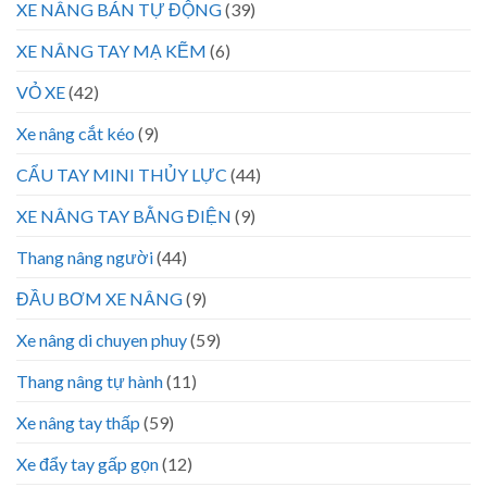
XE NÂNG BÁN TỰ ĐỘNG
(39)
XE NÂNG TAY MẠ KẼM
(6)
VỎ XE
(42)
Xe nâng cắt kéo
(9)
CẨU TAY MINI THỦY LỰC
(44)
XE NÂNG TAY BẰNG ĐIỆN
(9)
Thang nâng người
(44)
ĐẦU BƠM XE NÂNG
(9)
Xe nâng di chuyen phuy
(59)
Thang nâng tự hành
(11)
Xe nâng tay thấp
(59)
Xe đẩy tay gấp gọn
(12)