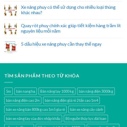
Xe nâng phuy có thể sử dụng cho nhiều loại thùng
khác nhau?
Quay rót phuy chính xác giúp tiết kiệm hàng trăm lít
nguyên liệu mỗi năm
5 dấu hiệu xe nâng phuy cần thay thế ngay
TÌM SẢN PHẨM THEO TỪ KHÓA
5m
bàn nang hạ
Bàn nâng tay 1000 kg
bàn nâng điện 3000kg
bàn nâng điện cao 2m
bàn nâng điện giá rẻ 2 tấn cao 1m4
bán xe nâng bàn 800kg cao 1m5 gía rẻ
bán xe nâng cây cảnh
bán xe nâng tay của đức nhập khẩu
Bộ nguồn thủy lực đài loan