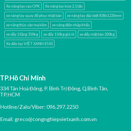
Xe nâng tay cao OPK
Xe nâng tay inox 2.5 tấn
xe nâng tay quay đổ phuy nhật bản
xe nâng tay đặc biệt 838x1220mm
xe nâng thủy sản mạ kẽm
xe nâng điện nhập khấu
xe đẩy 2 tầng 350kg
xe đẩy 150kg giá rẻ
xe đẩy mặt bàn 200kg
Xe đẩy tay VIỆT XANH X550
TP.Hồ Chí Minh
334 Tân Hoà Đông, P. Bình Trị Đông, Q.Bình Tân,
TP.HCM
Hotline/Zalo/Viber:
096.297.2250
Email:
greco@congnghiepvietxanh.com.vn