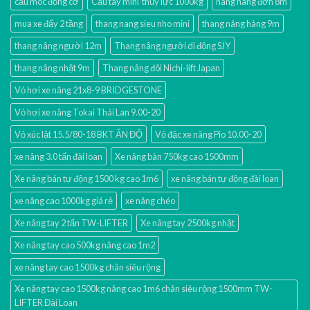
cẩu móc động cơ
Cẩu tay mini thủy lực 1000kg
hang nâng đơn 8m
mua xe đẩy 2 tầng
thang nang sieu nho mini
thang nâng hàng 9m
thang nâng người 12m
Thang nâng người di động SJY
thang nâng nhật 9m
Thang nâng đôi Nichi-lift Japan
Vỏ hơi xe nâng 21x8-9 BRIDGESTONE
Vỏ hơi xe nâng Tokai Thái Lan 9.00-20
Vỏ xúc lật 15.5/80-18 BKT ẤN ĐỘ
Vỏ đặc xe nâng Pio 10.00-20
xe nâng 3.0 tấn đài loan
Xe nâng bàn 750kg cao 1500mm
Xe nâng bán tự động 1500 kg cao 1m6
xe nâng bán tự động đài loan
xe nâng cao 1000kg giá rẻ
xe nâng chéo
Xe nâng tay 2 tấn TW-LIFTER
Xe nâng tay 2500kg nhật
Xe nâng tay cao 500kg nâng cao 1m2
xe nâng tay cao 1500kg chân siêu rộng
Xe nâng tay cao 1500kg nâng cao 1m6 chân siêu rộng 1500mm TW-
LIFTER Đài Loan