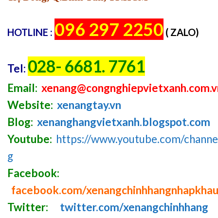
096 297 2250
HOTLINE :
( ZALO)
028- 6681. 7761
Tel:
Email:
xenang@congnghiepvietxanh.com.v
Website:
xenangtay.vn
Blog:
xenanghangvietxanh.blogspot.com
Youtube:
https://www.youtube.com/chan
g
Facebook:
facebook.com/xenangchinhhangnhapkha
Twitter:
twitter.com/xenangchinhhang