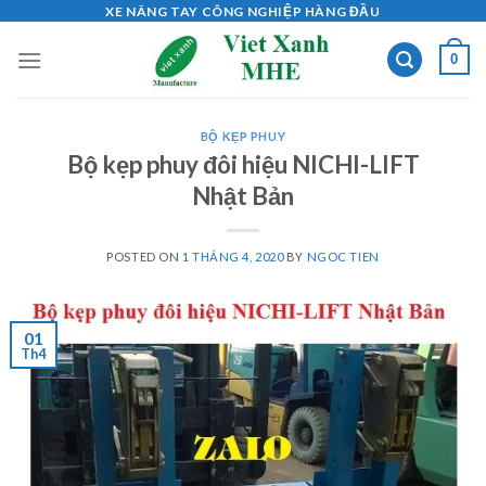
Skip
XE NÂNG TAY CÔNG NGHIỆP HÀNG ĐẦU
to
0
content
BỘ KẸP PHUY
Bộ kẹp phuy đôi hiệu NICHI-LIFT
Nhật Bản
POSTED ON
1 THÁNG 4, 2020
BY
NGOC TIEN
01
Th4