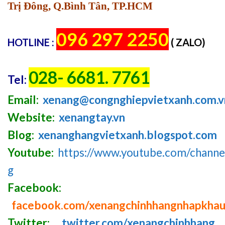
Trị Đông, Q.Bình Tân, TP.HCM
096 297 2250
HOTLINE :
( ZALO)
028- 6681. 7761
Tel:
Email:
xenang@congnghiepvietxanh.com.v
Website:
xenangtay.vn
Blog:
xenanghangvietxanh.blogspot.com
Youtube:
https://www.youtube.com/chan
g
Facebook:
facebook.com/xenangchinhhangnhapkha
Twitter:
twitter.com/xenangchinhhang