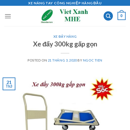
Skip
XE NÂNG TAY CÔNG NGHIỆP HÀNG ĐẦU
to
0
content
XE ĐẨY HÀNG
Xe đẩy 300kg gấp gọn
POSTED ON
21 THÁNG 3, 2020
BY
NGOC TIEN
21
Th3