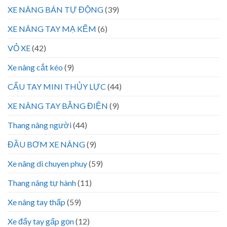
XE NÂNG BÁN TỰ ĐỘNG
(39)
XE NÂNG TAY MẠ KẼM
(6)
VỎ XE
(42)
Xe nâng cắt kéo
(9)
CẨU TAY MINI THỦY LỰC
(44)
XE NÂNG TAY BẰNG ĐIỆN
(9)
Thang nâng người
(44)
ĐẦU BƠM XE NÂNG
(9)
Xe nâng di chuyen phuy
(59)
Thang nâng tự hành
(11)
Xe nâng tay thấp
(59)
Xe đẩy tay gấp gọn
(12)