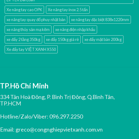
Xe nâng tay cao OPK
Xe nâng tay inox 2.5 tấn
xe nâng tay quay đổ phuy nhật bản
xe nâng tay đặc biệt 838x1220mm
xe nâng thủy sản mạ kẽm
xe nâng điện nhập khấu
xe đẩy 2 tầng 350kg
xe đẩy 150kg giá rẻ
xe đẩy mặt bàn 200kg
Xe đẩy tay VIỆT XANH X550
TP.Hồ Chí Minh
334 Tân Hoà Đông, P. Bình Trị Đông, Q.Bình Tân,
TP.HCM
Hotline/Zalo/Viber:
096.297.2250
Email:
greco@congnghiepvietxanh.com.vn