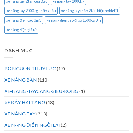
xe nâng tay 2 tấn của đức
xe nâng tay 2000kg
xe nâng tay 2000kg nhập khẩu
xe nâng tay thấp 2 tấn hiệu noblelift
xe nâng điện cao 3m3
xe nâng điện cao đi bộ 1500kg 3m
xe nâng điện giá rẻ
DANH MỤC
BỘ NGUỒN THỦY LỰC
(17)
XE NÂNG BÀN
(118)
XE-NANG-TAYCANG-SIEU-RONG
(1)
XE ĐẨY HAI TẦNG
(18)
XE NÂNG TAY
(213)
XE NÂNG ĐIỆN NGỒI LÁI
(2)