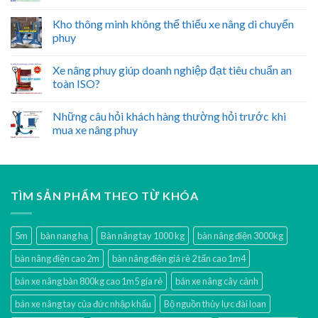
Kho thông minh không thể thiếu xe nâng di chuyển
phuy
Xe nâng phuy giúp doanh nghiệp đạt tiêu chuẩn an
toàn ISO?
Những câu hỏi khách hàng thường hỏi trước khi
mua xe nâng phuy
TÌM SẢN PHẨM THEO TỪ KHÓA
5m
bàn nang hạ
Bàn nâng tay 1000 kg
bàn nâng điện 3000kg
bàn nâng điện cao 2m
bàn nâng điện giá rẻ 2 tấn cao 1m4
bán xe nâng bàn 800kg cao 1m5 gía rẻ
bán xe nâng cây cảnh
bán xe nâng tay của đức nhập khẩu
Bộ nguồn thủy lực đài loan