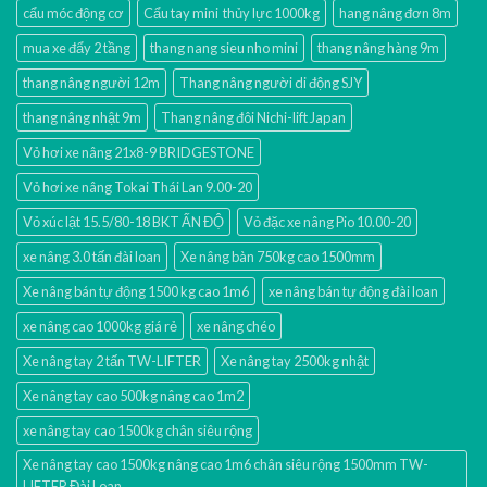
cẩu móc động cơ
Cẩu tay mini thủy lực 1000kg
hang nâng đơn 8m
mua xe đẩy 2 tầng
thang nang sieu nho mini
thang nâng hàng 9m
thang nâng người 12m
Thang nâng người di động SJY
thang nâng nhật 9m
Thang nâng đôi Nichi-lift Japan
Vỏ hơi xe nâng 21x8-9 BRIDGESTONE
Vỏ hơi xe nâng Tokai Thái Lan 9.00-20
Vỏ xúc lật 15.5/80-18 BKT ẤN ĐỘ
Vỏ đặc xe nâng Pio 10.00-20
xe nâng 3.0 tấn đài loan
Xe nâng bàn 750kg cao 1500mm
Xe nâng bán tự động 1500 kg cao 1m6
xe nâng bán tự động đài loan
xe nâng cao 1000kg giá rẻ
xe nâng chéo
Xe nâng tay 2 tấn TW-LIFTER
Xe nâng tay 2500kg nhật
Xe nâng tay cao 500kg nâng cao 1m2
xe nâng tay cao 1500kg chân siêu rộng
Xe nâng tay cao 1500kg nâng cao 1m6 chân siêu rộng 1500mm TW-
LIFTER Đài Loan